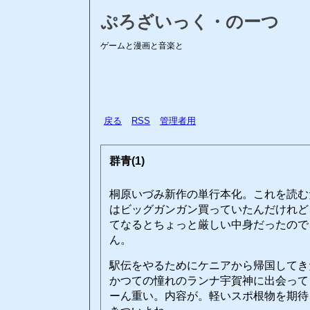
ぷろざいっく・のーつ
ゲームと漫画と音楽と
戻る
RSS
管理者用
群青(1)
桐原いづみ新作の単行本化。これを読む
はビッグガンガン買っていたんだけれど
てなるとちょっと厳しい中身だったので
ん。
駅伝をやるためにケニアから帰国してき
かつての憧れのランナ宇賀神に出会って
ーん重い。内容が。軽いスポ根物を期待