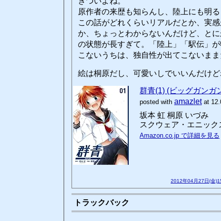
きついよね。
原作者の来歴も知らんし、陸上にも明る
この話がどれくらいリアルだとか、実感
か、ちょっとわからないんだけど、とに
の状態が長すぎて。「陸上」「駅伝」が
こないうちは、独自性が出てこないまま
絵は桐原だし、可愛いしでいいんだけど
群青(1) (ビッグガン
amazlet
posted with
at 12.
坂本 虹 桐原 いづみ
スクウェア・エニックス (2
Amazon.co.jp で詳細を見る
2012年04月27日(金)
トラックバック