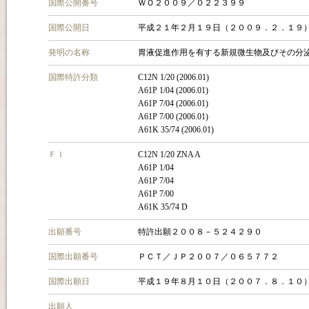
国際公開番号
ＷＯ２００９／０２２３９９
国際公開日
平成２１年２月１９日（２００９．２．１９
発明の名称
胃液促進作用を有する新規微生物及びその分
国際特許分類
C12N 1/20 (2006.01)
A61P 1/04 (2006.01)
A61P 7/04 (2006.01)
A61P 7/00 (2006.01)
A61K 35/74 (2006.01)
ＦＩ
C12N 1/20 ZNA A
A61P 1/04
A61P 7/04
A61P 7/00
A61K 35/74 D
出願番号
特許出願２００８－５２４２９０
国際出願番号
ＰＣＴ／ＪＰ２００７／０６５７７２
国際出願日
平成１９年８月１０日（２００７．８．１０
出願人