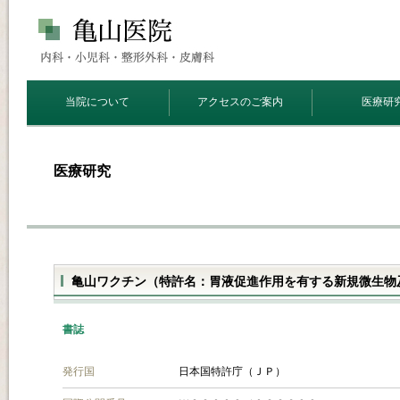
当院について
アクセスのご案内
医療研
医療研究
亀山ワクチン（特許名：胃液促進作用を有する新規微生物
書誌
発行国
日本国特許庁（ＪＰ）