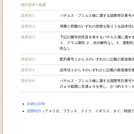
特許請求の範囲
請求項１
バチルス・プミルス種に属する国際寄託番号Ｎ
請求項２
球菌と桿菌のいずれの形態も取りうる請求項1
請求項３
下記の菌学的性質を有するバチルス属に属す
１、グラム陽性 ２、光分解性なし ３、運動性
性なし
請求項４
配列番号１から３のいずれかに記載の新規微
請求項５
請求項１から３のいずれかに記載の新規微生
請求項６
バチルス・プミルス種に属する国際寄託番号
のｐＨ範囲に至適ｐＨを有し、かつ約５０～
詳細な説明
国際特許
（アメリカ、フランス、ドイツ、イギリス、タイ、韓国