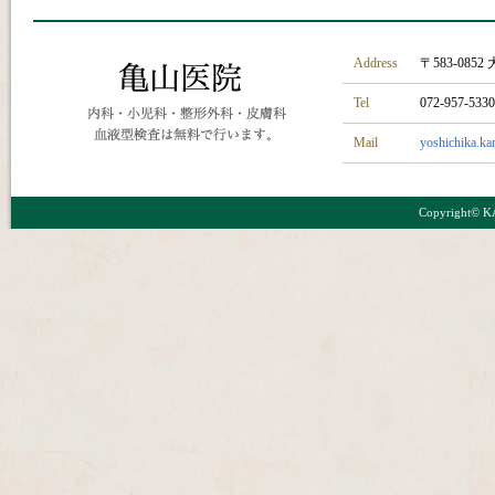
Address
〒583-0
Tel
072-957-53
Mail
yoshichika.k
Copyright© K