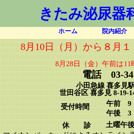
きたみ泌尿器
ホーム
院内紹介
8月10日（月）から８月
8月28日（金）午前は11時3
電話 03-341
小田急線 喜多見駅
世田谷区 喜多見 8-19
午前 9：
受付時間
午後 3
土曜午
休 診