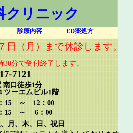
科クリニック
診療内容
ED薬処方
１７日（月）まで休診します。
0分で受付終了します。
7-7121
 南口徒歩1分
-14 ツーエムビル1階
15 ～ 12：00
：15 ～ 6：00
後、月、木、日、祝日