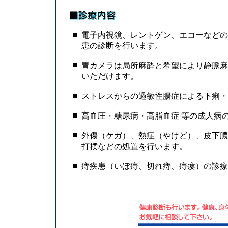
■
電子内視鏡、レントゲン、エコーなどの
患の診断を行います。
■
胃カメラは局所麻酔と希望により静脈麻
いただけます。
■
ストレスからの過敏性腸症による下痢・
■
高血圧・糖尿病・高脂血症 等の成人病
■
外傷（ケガ）、熱症（やけど）、皮下膿
打撲などの処置を行います。
■
痔疾患（いぼ痔、切れ痔、痔瘻）の診療