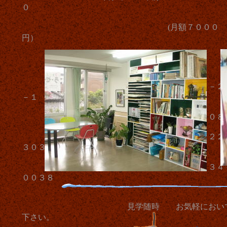
０
(月額７０００
円）
＊ 入会金 ３０００円
アトリエ 町田市森野５－２
－１
渋谷ツインビル２０８
ＴＥＬ ０４２－７２２
３０３９
携帯 ０９０－６０３４
００３８
見学随時 お気軽におい
下さい。