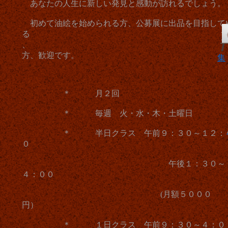
あなたの人生に新しい発見と感動が訪れるでしょう。
初めて油絵を始められる方、公募展に出品を目指して
る
、
方、歓迎です。
集
＊ 月２回
＊ 毎週 火・水・木・土曜日
＊ 半日クラス 午前９：３０～１２：
０
午後１：３０～
４：００
(月額５０００
円）
＊ １日クラス 午前９：３０～４：０