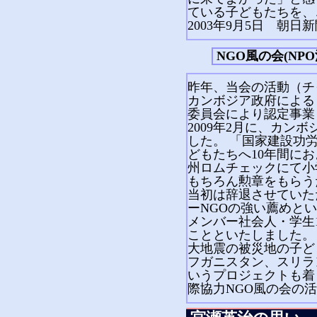
ている子どもたちを、
2003年9月5日 朝日
NGO風の会(N
昨年、当会の活動（チ
カンボジア政府による
委員会により認定事業
2009年2月に、カン
した。 「国家建設功
どもたちへ10年間に
州ロムチェックにて小
もちろん勲章をもらう
当初は辞退させていた
ーNGOの強い薦めと
メンバー社会人・学生
ことといたしました。
大地震の被災地の子ど
フガニスタン、スリラ
いうプロジェクトも着
際協力NGO風の会の