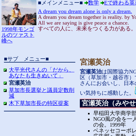
■メインメニュー■
数学
Eで終わる英
A dream you dream alone is only a dream.
A dream you dream together is reality. by 
All we are saying is give peace a chance.
すべての人に、未来をつくる力がある
1998年モンゴ
ルのツァスト
峰へ
■サブ メニュー■
宮瀬英治
大平光代さんの「だから、
宮瀬英治
は国際協力N
あなたも生きぬいて」
区（草加市・越谷市）
宮瀬英治
さんにお会いし、日本
草加市長選挙と議員定数削
い気持ちに感動した。
減
宮瀬英治（みやせ
木下草加市長の特区提案
早稲田大学商学部 
NGO風の会を一
の会。1999年
ベネッセコーポレ