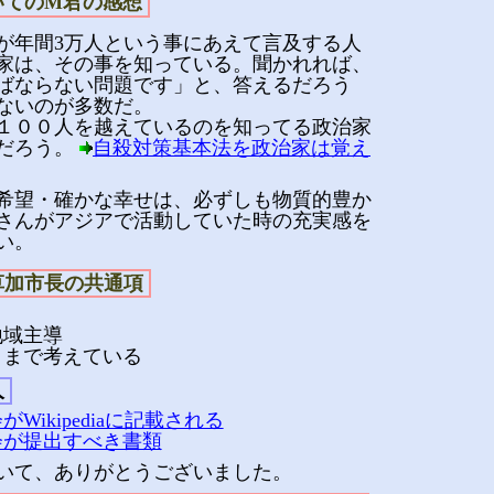
いてのM君の感想
が年間3万人という事にあえて言及する人
家は、その事を知っている。聞かれれば、
ばならない問題です」と、答えるだろう
ないのが多数だ。
１００人を越えているのを知ってる政治家
だろう。
自殺対策基本法を政治家は覚え
希望・確かな幸せは、必ずしも物質的豊か
さんがアジアで活動していた時の充実感を
い。
草加市長の共通項
地域主導
とまで考えている
人
Wikipediaに記載される
会が提出すべき書類
いて、ありがとうございました。