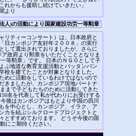
これからも援助し続けていきたい」
新聞より
PO法人)の活動により国家建設功労一等勲章
ャリティーコンサート）は、日本政府と
「日カンボジア友好年２００８」の実行
として選出されておりましたが、さらに
ボジア政府より勲章をいただくこととなりま
労一等勲章」です。 日本のＮＧＯとして子
およぶ地道な教育支援活動とバッタンバン
学校を建てたことが対象となりました。
ために活動をしているわけではないので
だきましたが、カンボジア現地パートナ
いままで子どもたちのために活動してきた
150名を代表して私が代わりにお受けする
 今後はカンボジアはもとより中国の四川
もを中心とし、カンボジア、イラク、ア
ンカを結ぶシルクロードプロジェクトと
々とすすめております。 どうぞ今後の国
活動にご期待ください。