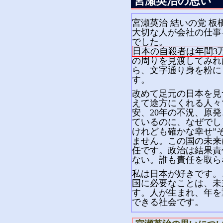
宮瀬英治の思い
宮瀬英治 結いの党 板
大切な人が会社の仕事
でした。
日本の自殺者は年間3
の周りを見渡してみれ
ら、文字通り身を粉に
す。
改めて足元の日本を見
えて途方にくれる人々
安、20年の不況、原
ているのに、なぜでし
けれども確かな幸せ”
ません。この国の未来
任です。政治は結果責
ない。誰も責任を取ら
私は日本が好きです。
国に必要なことは、未
す。人が生まれ、年を
できる社会です。