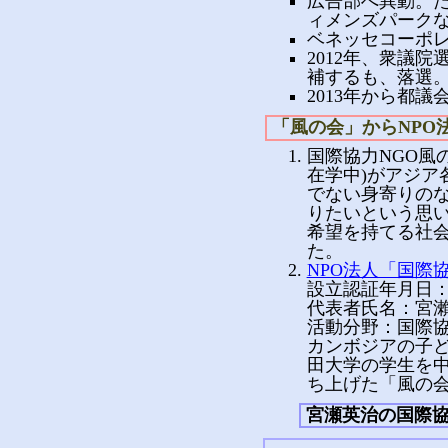
広告部へ異動。
ィメンズパークな
ベネッセコーポレ
2012年、衆議
補するも、落選
2013年から都議
「風の会」からNPO
国際協力NGO風
在学中)がアジア
でない身寄りの
りたいという思
希望を持てる社会
た。
NPO法人「国際
設立認証年月日：2
代表者氏名：宮
活動分野：国際
カンボジアの子
田大学の学生を中
ち上げた「風の会
宮瀬英治の国際協