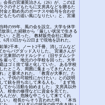
」会長の宮瀬英治さん（26）が、このほ
ラクの子どもたちに文房具などを贈るた
付金と勤め先のボーナスや給与を合わせ
子どもたちの追い風になりたい」と、宮瀬
当時の99年、風の会を設立。大学を休学
間放浪した経験から「厳しい状況で生きる
たい」と思った。 教材販売会社に勤め
6月13日から22日まで現地を訪れた。
鉛筆2千本、ノート2千冊、消しゴムなど
してからバグダッド入りした。 宮瀬さんが
ド北東部のサドルシティ（旧サダムシテ
を雇って、地元の小学校を回った。大半
庭はゴミ捨て場と化していた。 ある学校
したところ、周囲に集まってきた人たち
れ」と要求された。「教育が大事だ。た
い。子供の可能性にかけたい」との説明
して銃を持ち出して来る人も。「まず地
してから活動を始めました」 文房具以外
入、校舎の修理などに資金を充てた。
ろんだが、危険な中こうして来てくれ
しい」 校長からそう言われた時、「本当
じた。 「ぎりぎりの状況の中で生き抜い