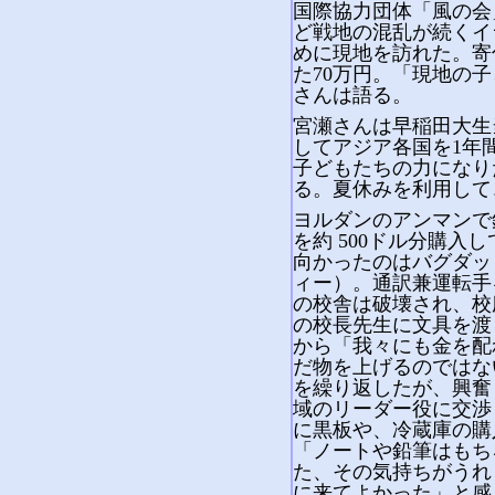
国際協力団体「風の会
ど戦地の混乱が続くイ
めに現地を訪れた。寄
た70万円。「現地の
さんは語る。
宮瀬さんは早稲田大生
してアジア各国を1年
子どもたちの力になり
る。夏休みを利用して、
ヨルダンのアンマンで
を約 500ドル分購入
向かったのはバグダッ
ィー）。通訳兼運転手
の校舎は破壊され、校
の校長先生に文具を渡
から「我々にも金を配
だ物を上げるのではな
を繰り返したが、興奮
域のリーダー役に交渉
に黒板や、冷蔵庫の購
「ノートや鉛筆はもち
た、その気持ちがうれ
に来てよかった」と感