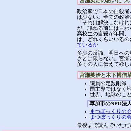
宮瀬英治の思いにつ
政治家で日本の自殺者
は少ない。全ての政治
「それは解決しなけれ
が、訊ねる前には言わ
高校生の自殺が年間、
は、どれくらいいるの
ているか
多少の反論。明日への
さとは限らない。宮瀬
多くの人に伝えて欲し
宮瀬英治と木下博信
議員の定数削減
国主導ではなく
世界、地球のこ
草加市のNPO法
まつぼっくりの会が
まつぼっくりの
最後まで読んでいただ