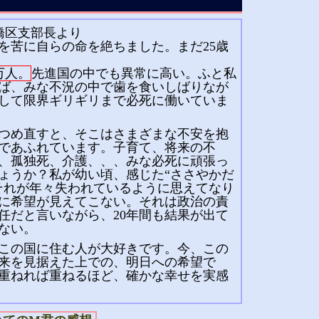
橋区支部長より
を苦に自らの命を絶ちました。まだ25歳
万人。
先進国の中でも異常に高い。ふと私
ば、みな不況の中で歯を食いしばりなが
して限界ギリギリまで必死に働いていま
つめ直すと、そこはさまざまな不安を抱
であふれています。子育て、将来の不
発、孤独死、介護、、、みな必死に頑張っ
ょうか？私が幼い頃、感じた“ささやかだ
それが年々失われているように思えてなり
に希望が見えてこない。それは政治の責
任だと言いながら、20年間も結果が出て
ない。
この国に住む人が大好きです。今、この
来を見据えた上での、明日への希望で
重ねれば重ねるほど、確かな幸せを実感