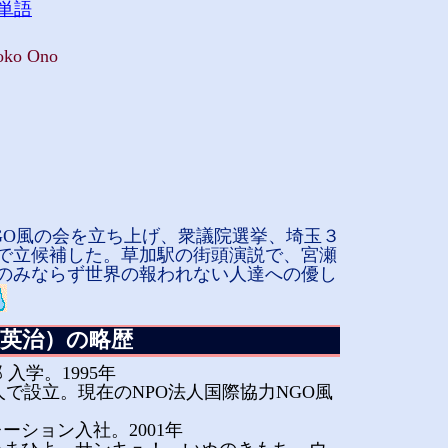
単語
Yoko Ono
。
GO風の会を立ち上げ、衆議院選挙、埼玉３
で立候補した。草加駅の街頭演説で、宮瀬
のみならず世界の報われない人達への優し
英治）の略歴
入学。1995年
人で設立。現在のNPO法人国際協力NGO風
ーション入社。2001年