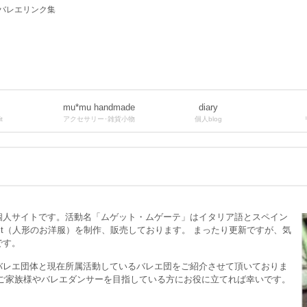
的なバレエリンク集
mu*mu handmade
diary
t
アクセサリー･雑貨小物
個人blog
個人サイトです。活動名「ムゲット・ムゲーテ」はイタリア語とスペイン
utfit（人形のお洋服）を制作、販売しております。 まったり更新ですが、気
です。
バレエ団体と現在所属活動しているバレエ団をご紹介させて頂いておりま
のご家族様やバレエダンサーを目指している方にお役に立てれば幸いです。