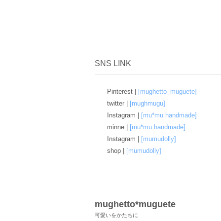
SNS LINK
Pinterest |
[mughetto_muguete]
twitter |
[mughmugu]
Instagram |
[mu*mu handmade]
minne |
[mu*mu handmade]
Instagram |
[mumudolly]
shop |
[mumudolly]
mughetto*muguete
可愛いをかたちに