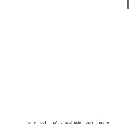
home
doll
mu*mu handmade
ballet
profile