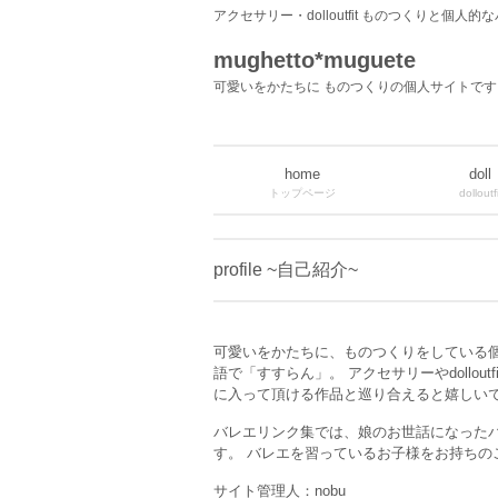
アクセサリー・dolloutfit ものつくりと個人
mughetto*muguete
可愛いをかたちに ものつくりの個人サイトです
home
doll
トップページ
dolloutfi
profile ~自己紹介~
可愛いをかたちに、ものつくりをしている
語で「すすらん」。 アクセサリーやdollo
に入って頂ける作品と巡り合えると嬉しい
バレエリンク集では、娘のお世話になった
す。 バレエを習っているお子様をお持ち
サイト管理人：nobu