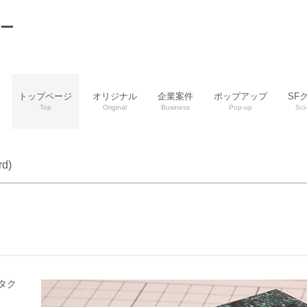
リー
トップページ
オリジナル
企業案件
ポップアップ
SF
Top
Original
Business
Pop-up
Sci-
d)
タク