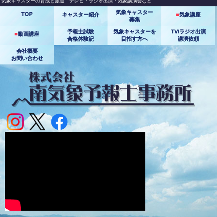
気象キャスターの育成と派遣 テレビ・ラジオ出演・気象講演会など
気象キャスター
TOP
キャスター紹介
■
気象講座
募集
予報士試験
気象キャスターを
TV/ラジオ出演
■
動画講座
合格体験記
目指す方へ
講演依頼
会社概要
お問い合わせ