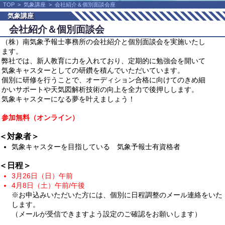
TOP
>
気象講座
>
会社紹介＆個別面談会座
気象講座
会社紹介＆個別面談会
（株）南気象予報士事務所の会社紹介と個別面談会を実施いたし
ます。
弊社では、新人教育に力を入れており、定期的に勉強会を開いて
気象キャスターとしての研鑽を積んでいただいています。
個別に研修を行うことで、オーディション合格に向けてのきめ細
かいサポートや天気図解析技術の向上を全力で後押しします。
気象キャスターになる夢を叶えましょう！
参加無料（オンライン）
＜対象者＞
気象キャスターを目指している 気象予報士有資格者
＜日程＞
3月26日（日）午前
4月8日（土）午前/午後
※お申込みいただいた方には、個別に日程調整のメール連絡をいた
します。
（メールが受信できますよう設定のご確認をお願いします）