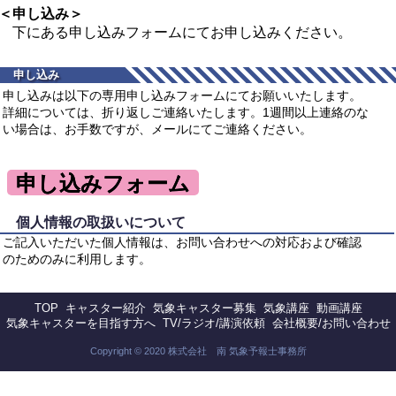
＜申し込み＞
下にある申し込みフォームにてお申し込みください。
申し込み
申し込みは以下の専用申し込みフォームにてお願いいたします。
詳細については、折り返しご連絡いたします。1週間以上連絡のな
い場合は、お手数ですが、メールにてご連絡ください。
申し込みフォーム
個人情報の取扱いについて
ご記入いただいた個人情報は、お問い合わせへの対応および確認
のためのみに利用します。
TOP
キャスター紹介
気象キャスター募集
気象講座
動画講座
気象キャスターを目指す方へ
TV/ラジオ/講演依頼
会社概要/お問い合わせ
Copyright © 2020 株式会社 南 気象予報士事務所