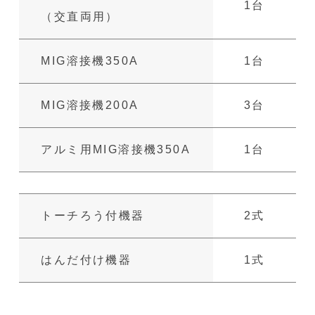
1台
（交直両用）
MIG溶接機350A
1台
MIG溶接機200A
3台
アルミ用MIG溶接機350A
1台
トーチろう付機器
2式
はんだ付け機器
1式