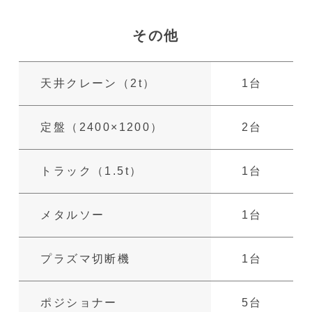
その他
天井クレーン
（2t）
1台
定盤
（2400×1200）
2台
トラック
（1.5t）
1台
メタルソー
1台
プラズマ切断機
1台
ポジショナー
5台