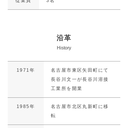
従業員
3名
沿革
History
1971年
名古屋市東区⽮⽥町にて
⻑⾕川⽂⼀が⻑⾕川溶接
⼯業所を開業
1985年
名古屋市北区丸新町に移
転