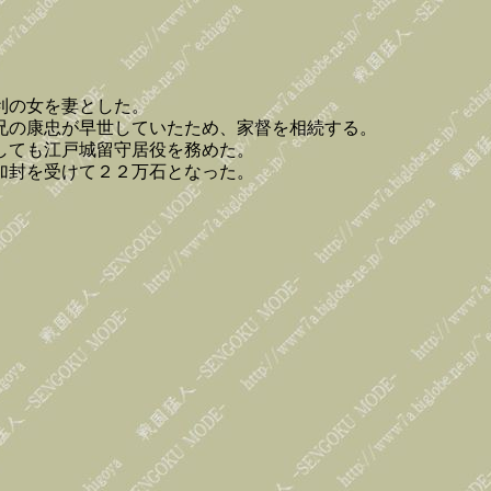
利の女を妻とした。
兄の康忠が早世していたため、家督を相続する。
しても江戸城留守居役を務めた。
加封を受けて２２万石となった。