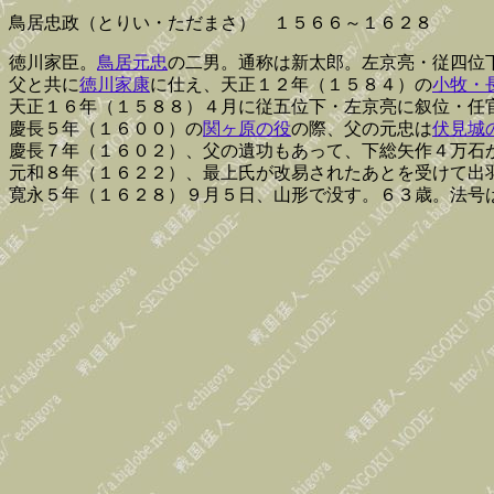
鳥居忠政（とりい・ただまさ） １５６６～１６２８
徳川家臣。
鳥居元忠
の二男。通称は新太郎。左京亮・従四位
父と共に
徳川家康
に仕え、天正１２年（１５８４）の
小牧・
天正１６年（１５８８）４月に従五位下・左京亮に叙位・任
慶長５年（１６００）の
関ヶ原の役
の際、父の元忠は
伏見城
慶長７年（１６０２）、父の遺功もあって、下総矢作４万石
元和８年（１６２２）、最上氏が改易されたあとを受けて出
寛永５年（１６２８）９月５日、山形で没す。６３歳。法号