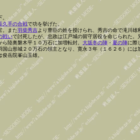
下。
長久手の合戦
で功を挙げた。
官。また
羽柴秀吉
より豊臣の姓を授けられ、秀吉の命で滝川雄
の戦い
で討死したが、忠政は江戸城の留守居役を命じられた。
から陸奥磐木平１０万石に加増転封。
大坂冬の陣
・
夏の陣
に際
羽国山形城２０万石の領主となり、寛永３年（１６２６）には
は俊岳院峯山玉雄。