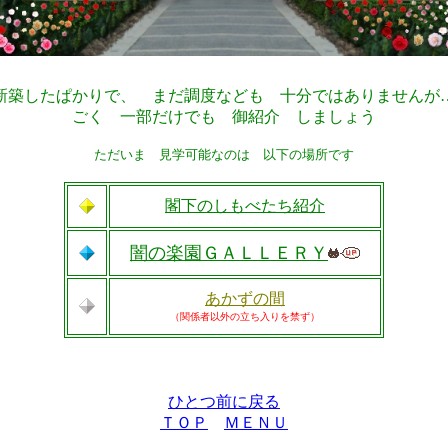
新築したぱかりで、 まだ調度なども 十分ではありませんが
ごく 一部だけでも 御紹介 しましょう
ただいま 見学可能なのは 以下の場所です
閣下のしもべたち紹介
闇の楽園ＧＡＬＬＥＲＹ
あかずの間
（関係者以外の立ち入りを禁ず）
ひとつ前に戻る
ＴＯＰ
ＭＥＮＵ