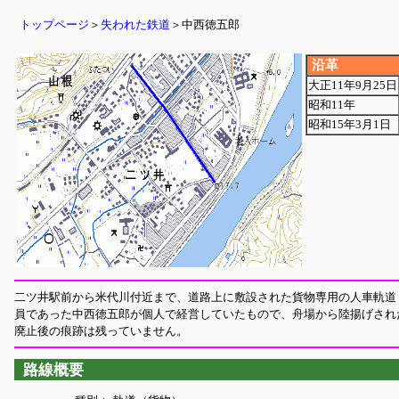
トップページ
＞
失われた鉄道
＞中西徳五郎
沿革
大正11年9月25日
昭和11年
昭和15年3月1日
二ツ井駅前から米代川付近まで、道路上に敷設された貨物専用の人車軌道
員であった中西徳五郎が個人で経営していたもので、舟場から陸揚げされ
廃止後の痕跡は残っていません。
路線概要