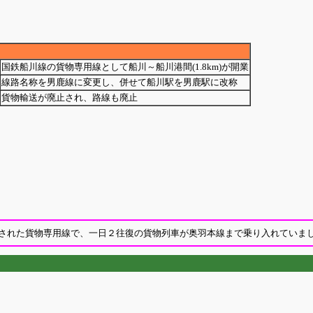
国鉄船川線の貨物専用線として船川～船川港間(1.8km)が開業
線路名称を男鹿線に変更し、併せて船川駅を男鹿駅に改称
貨物輸送が廃止され、路線も廃止
された貨物専用線で、一日２往復の貨物列車が奥羽本線まで乗り入れていま