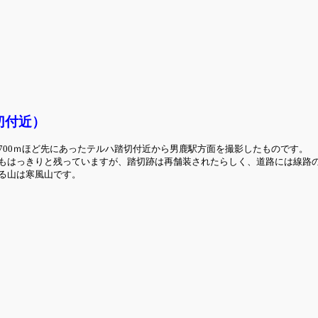
切付近）
700ｍほど先にあったテルハ踏切付近から男鹿駅方面を撮影したものです。
もはっきりと残っていますが、踏切跡は再舗装されたらしく、道路には線路
る山は寒風山です。
）