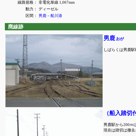
線路規格：
非電化単線 1,067mm
動力：
ディーゼル
区間：
男鹿
－
船川港
廃線跡
男鹿
おが
しばらくは男鹿駅
（船入踏切
男鹿駅から200
現在は踏切は撤去