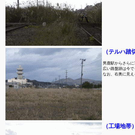
（テルハ踏
男鹿駅からさらに
広い路盤跡は今で
なお、右奥に見え
（工場地帯