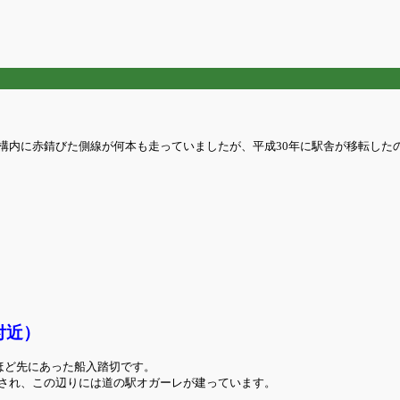
構内に赤錆びた側線が何本も走っていましたが、平成30年に駅舎が移転した
付近）
ｍほど先にあった船入踏切です。
され、この辺りには道の駅オガーレが建っています。