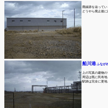
廃線跡を辿ってい
どうやら廃止後に
船川港
ふなが
上の写真の建物の
周辺は既に民有地
駅跡は完全に更地