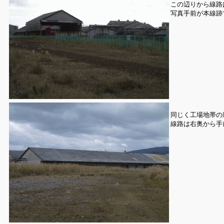
この辺りから線路
写真手前が本線跡
同じく工場地帯の
線路は右奥から手