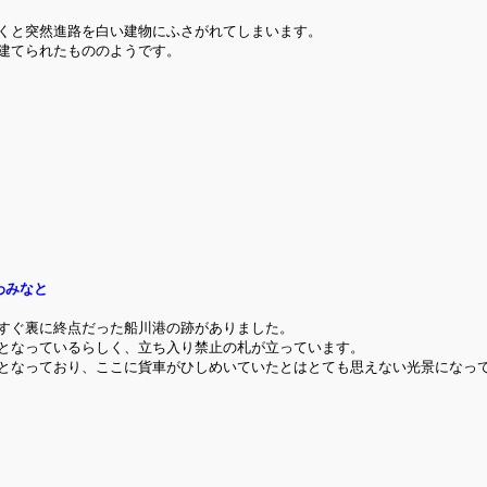
くと突然進路を白い建物にふさがれてしまいます。
建てられたもののようです。
わみなと
すぐ裏に終点だった船川港の跡がありました。
となっているらしく、立ち入り禁止の札が立っています。
となっており、ここに貨車がひしめいていたとはとても思えない光景になっ