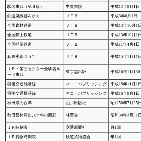
駅名事典（第６版）
中央書院
平成12年8月1日
鉄道廃線跡を歩く
ＪＴＢ
平成8年6月1日
全国森林鉄道
ＪＴＢ
平成13年10月1
全国鉱山鉄道
ＪＴＢ
平成13年10月1
全国軽便鉄道
ＪＴＢ
平成11年4月1日
私鉄廃線２５年
ＪＴＢ
平成15年11月1
ＪＲ・第三セクター全駅名ル
東京堂出版
平成16年11月3
ーツ事典
羽後交通雄勝線
ネコ・パブリッシング
平成15年11月1
羽後交通横荘線
ネコ・パブリッシング
平成16年9月1日
秋田県の百年
山川出版社
昭和58年7月25
秋田営林局史八十年の回顧
林曹会
昭和39年3月31
ＪＲ時刻表
交通新聞社
月1回
ＪＲ貨物時刻表
鉄道貨物協会
年1回