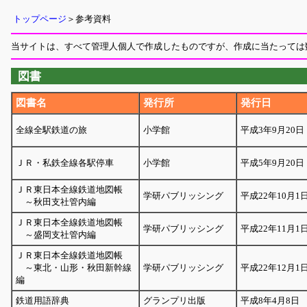
トップページ
＞参考資料
当サイトは、すべて管理人個人で作成したものですが、作成に当たっては
図書
図書名
発行所
発行日
全線全駅鉄道の旅
小学館
平成3年9月20日
ＪＲ・私鉄全線各駅停車
小学館
平成5年9月20日
ＪＲ東日本全線鉄道地図帳
学研パブリッシング
平成22年10月1
～秋田支社管内編
ＪＲ東日本全線鉄道地図帳
学研パブリッシング
平成22年11月1
～盛岡支社管内編
ＪＲ東日本全線鉄道地図帳
～東北・山形・秋田新幹線
学研パブリッシング
平成22年12月1
編
鉄道用語辞典
グランプリ出版
平成8年4月8日