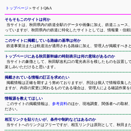
トップページ
＞サイトQ&A
そもそもこのサイトは何か
当サイトは、秋田県内の鉄道全駅のデータや画像に加え、鉄道ニュース、
っていますが、秋田県内の鉄道に特化したサイトとしては、情報量・信頼
このサイトに掲載している路線の基準は何か
鉄道事業法または軌道法が適用される路線に加え、管理人が掲載すべきと
トップページにある秋田新幹線の時刻表示は何の意味があるのか
当サイトの象徴として、秋田駅改札口の電光表示を模したものを設置して
楽しみいただけると思います。
掲載されている情報の訂正を求めたい
掲載情報は正確を期すよう努めておりますが、所詮は個人で情報収集した
ますが、内容の変更に関わるものである場合は、管理人による確認作業を
情報源を教えてほしい
このサイトの掲載情報は、
参考資料
のほか、現地調査、関係者への取材
ださい。
相互リンクを貼りたいが、条件や制約などはあるのか
当サイトへのリンクはフリーですが、相互リンクは原則として、秋田ま