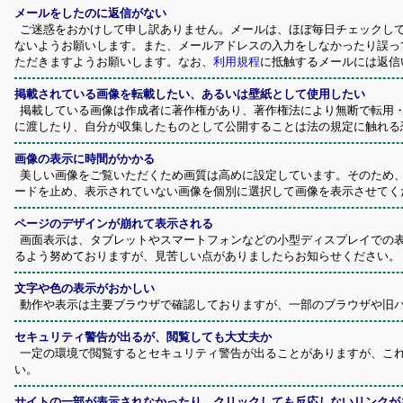
メールをしたのに返信がない
ご迷惑をおかけして申し訳ありません。メールは、ほぼ毎日チェックして
ないようお願いします。また、メールアドレスの入力をしなかったり誤っ
ただきますようお願いします。なお、
利用規程
に抵触するメールには返信
掲載されている画像を転載したい、あるいは壁紙として使用したい
掲載している画像は作成者に著作権があり、著作権法により無断で転用・
に渡したり、自分が収集したものとして公開することは法の規定に触れる
画像の表示に時間がかかる
美しい画像をご覧いただくため画質は高めに設定しています。そのため、
ードを止め、表示されていない画像を個別に選択して画像を表示させてく
ページのデザインが崩れて表示される
画面表示は、タブレットやスマートフォンなどの小型ディスプレイでの表
るよう努めておりますが、見苦しい点がありましたらお知らせください。
文字や色の表示がおかしい
動作や表示は主要ブラウザで確認しておりますが、一部のブラウザや旧バ
セキュリティ警告が出るが、閲覧しても大丈夫か
一定の環境で閲覧するとセキュリティ警告が出ることがありますが、これは
い。
サイトの一部が表示されなかったり、クリックしても反応しないリンクが