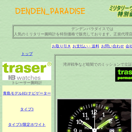
デンデンパラダイスでは
人気のミリタリー腕時計を特別価格で販売しております。正規代理
お取り引き
お支払い・送料
お問い合わせ
会
トップ
湾岸戦争など暗闇でのミッションで立証
トレーサー腕時計
青島モデルH3/ナビゲーター
タイプ3
タイプ3/限定ホワイト