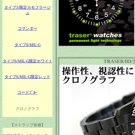
タイプ3/限定カモフラージ
ュ
コマンダー
タイプ6/MIL-G
タイプ6/MIL-G限定ホワイト
TRASER/H3/
タイプ6/MIL-G限定レッド
コードﾌﾞﾙｰ
クロノグラフ
【ストラップ各種】