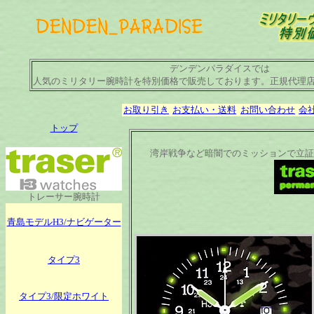
デンデンパラダイスでは
人気のミリタリー腕時計を特別価格で販売しております。正規代理
お取り引き
お支払い・送料
お問い合わせ
会
トップ
湾岸戦争など暗闇でのミッションで立証
トレーサー腕時計
青島モデルH3/ナビゲーター
タイプ3
タイプ3/限定ホワイト