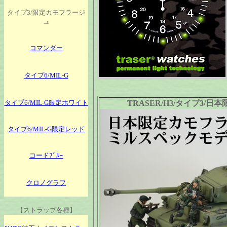
タイプ3/限定カモフラージ
ュ
コマンダー
タイプ6/MIL-G
タイプ6/MIL-G限定ホワイト
TRASER/H3/タイプ3/日本限
タイプ6/MIL-G限定レッド
コードﾌﾞﾙｰ
クロノグラフ
【ストラップ各種】