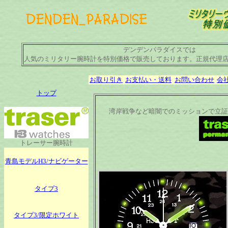
デンデンパラダイスでは
人気のミリタリー腕時計を特別価格で販売しております。正規代理
お取り引き
お支払い・送料
お問い合わせ
会
トップ
湾岸戦争など暗闇でのミッションで立証
トレーサー腕時計
青島モデルH3/ナビゲーター
タイプ3
タイプ3/限定ホワイト