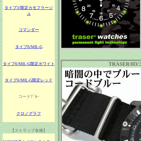
タイプ3/限定カモフラージ
ュ
コマンダー
タイプ6/MIL-G
タイプ6/MIL-G限定ホワイト
TRASER/H3/
タイプ6/MIL-G限定レッド
コードﾌﾞﾙｰ
クロノグラフ
【ストラップ各種】