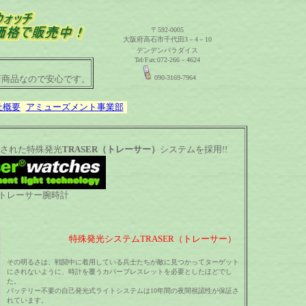
〒592-0005
大阪府高石市千代田3－4－10
デンデンパラダイス
Tel/Fax:072-266－4624
店商品なので安心です。
090-3169-7964
社概要
アミューズメント事業部
された特殊発光
TRASER（トレーサー）
システムを採用!!
トレーサー腕時計
特殊発光システムTRASER（トレーサー）
その明るさは、戦闘中に着用している兵士たちが敵に見つかってターゲット
にされないように、時計を覆うカバーブレスレットを必要としたほどでし
た。
バッテリー不要の自己発光式ライトシステムは10年間の夜間視認性が保証さ
れています。