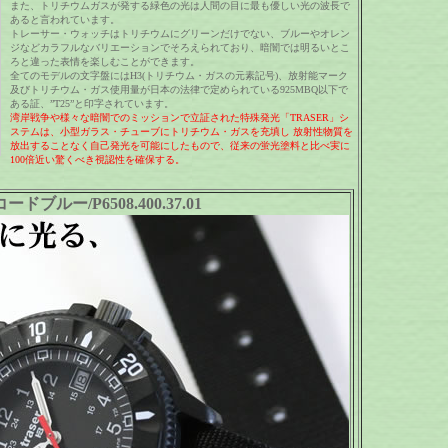
また、トリチウムガスが発する緑色の光は人間の目に最も優しい光の波長で
あると言われています。
トレーサー・ウォッチはトリチウムにグリーンだけでない、ブルーやオレン
ジなどカラフルなバリエーションでそろえられており、暗闇では明るいとこ
ろと違った表情を楽しむことができます。
全てのモデルの文字盤にはH3(トリチウム・ガスの元素記号)、放射能マーク
及びトリチウム・ガス使用量が日本の法律で定められている925MBQ以下で
ある証、”T25”と印字されています。
湾岸戦争や様々な暗闇でのミッションで立証された特殊発光「TRASER」シ
ステムは、小型ガラス・チューブにトリチウム・ガスを充填し 放射性物質を
放出することなく自己発光を可能にしたもので、従来の蛍光塗料と比べ実に
100倍近い驚くべき視認性を確保する。
コードブルー/P6508.400.37.01