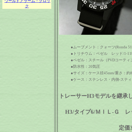
ワールドアラーム・クロッ
ク
●ムーブメント：クォーツ(Ronda 51
●トリチウム：ベゼル レッド/1-1
●ベゼル：スチール（PVDコーティ
●防水性：20気圧
●サイズ：ケース径45mm/重さ：約8
●ケース：ステンレス・内側-ステ
トレーサーH3モデルを継承
H3/タイプ6/ＭＩＬ-Ｇ レッ
定価3