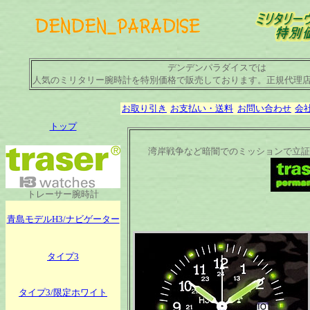
デンデンパラダイスでは
人気のミリタリー腕時計を特別価格で販売しております。正規代理
お取り引き
お支払い・送料
お問い合わせ
会
トップ
湾岸戦争など暗闇でのミッションで立証
トレーサー腕時計
青島モデルH3/ナビゲーター
タイプ3
タイプ3/限定ホワイト