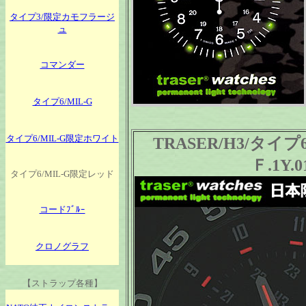
タイプ3/限定カモフラージ
ュ
コマンダー
タイプ6/MIL-G
タイプ6/MIL-G限定ホワイト
TRASER/H3/タイプ
Ｆ.1Y
タイプ6/MIL-G限定レッド
コードﾌﾞﾙｰ
クロノグラフ
【ストラップ各種】