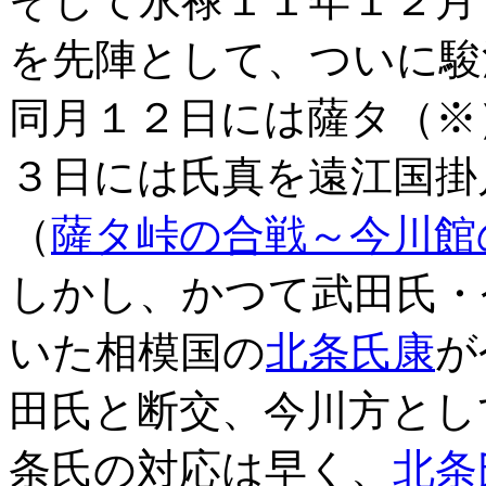
そして永禄１１年１２月
を先陣として、ついに駿
同月１２日には薩タ（※
３日には氏真を遠江国掛
（
薩タ峠の合戦～今川館
しかし、かつて武田氏・
いた相模国の
北条氏康
が
田氏と断交、今川方とし
条氏の対応は早く、
北条