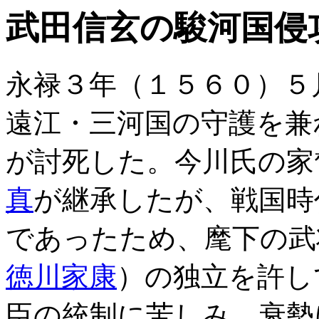
武田信玄の駿河国侵
永禄３年（１５６０）５
遠江・三河国の守護を兼
が討死した。今川氏の家
真
が継承したが、戦国時
であったため、麾下の武
徳川家康
）の独立を許し
臣の統制に苦しみ、衰勢