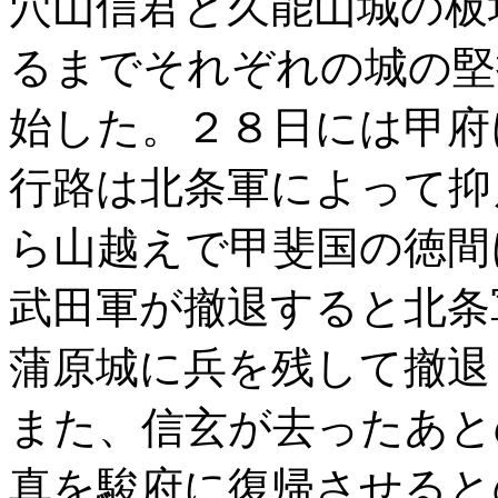
穴山信君と久能山城の板
るまでそれぞれの城の堅
始した。２８日には甲府
行路は北条軍によって抑
ら山越えで甲斐国の徳間
武田軍が撤退すると北条
蒲原城に兵を残して撤退
また、信玄が去ったあと
真を駿府に復帰させると