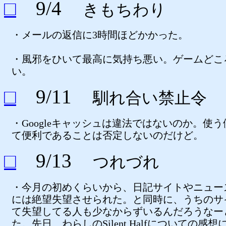
□
9/4
きもちわり
・メールの返信に3時間ほどかかった。
・風邪をひいて最高に気持ち悪い。ゲームどこ
い。
□
9/11
馴れ合い禁止令
・Googleキャッシュは違法ではないのか。使
て便利であることは否定しないのだけど。
□
9/13
つれづれ
・今月の初めくらいから、日記サイトやニュー
には絶望失望させられた。と同時に、うちのサ
て失望してる人も少なからずいるんだろうなー
た。先日、わらしのSilent Halfについての感