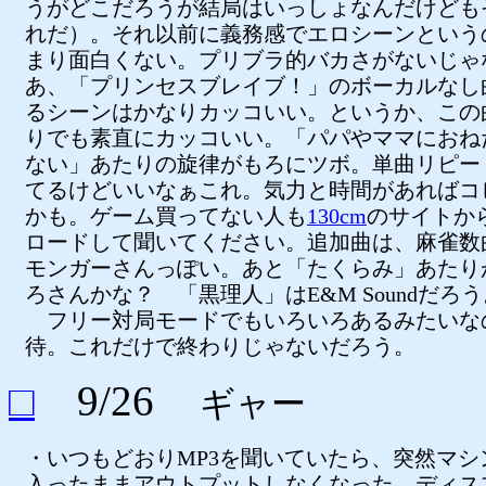
うがどこだろうが結局はいっしょなんだけども
れだ）。それ以前に義務感でエロシーンという
まり面白くない。プリブラ的バカさがないじゃ
あ、「プリンセスブレイブ！」のボーカルなし
るシーンはかなりカッコいい。というか、この
りでも素直にカッコいい。「パパやママにおね
ない」あたりの旋律がもろにツボ。単曲リピー
てるけどいいなぁこれ。気力と時間があればコ
かも。ゲーム買ってない人も
130cm
のサイトか
ロードして聞いてください。追加曲は、麻雀数
モンガーさんっぽい。あと「たくらみ」あたり
ろさんかな？ 「黒理人」はE&M Soundだろう
フリー対局モードでもいろいろあるみたいな
待。これだけで終わりじゃないだろう。
□
9/26
ギャー
・いつもどおりMP3を聞いていたら、突然マシ
入ったままアウトプットしなくなった。ディス