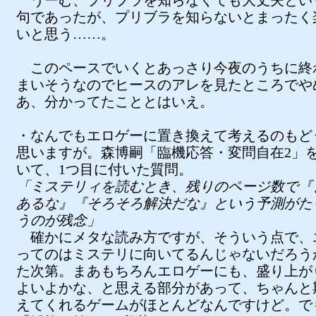
うーむ、プリブラを知らなくても大丈夫とい
句であったが、プリブラを知らないとまったく
いと思う……。
このペースでいくとあっさり今夜のうちに終
まいそうなのでヒースのアレを見たところでや
あ、分かってたこととはいえ。
・なんでもエロゲーに置き換えて考えるのもど
思いますが。森博嗣「臨機応答・変問自在2」
いて、1つ目に付いた質問。
「ミステリィを読むとき、残りのページ数で『
あるな』『そろそろ解決だな』という予測がた
うのが残念」
確かにメタな読み方ですが、そういう点で、
ってのはミステリに向いてるんじゃないだろう
た次第。まあもちろんエロゲーにも、盛り上が
よいよかな、と思える部分があって、ちゃんと
えてくれるゲームがほとんどなんですけど。で