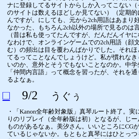
ナに登録してるサイトからしか入ってこない（
のサイトは数えるほどしか見てない）（定期的
んですが。にしても、元から2ch用語はあまり
なかった、もちろん2ch以外の場所で見るのは
（昔は私も使ってたんですが、だんだんイヤに
なわけで、オンラインゲームでの2ch用語（顔
む）の頻出は目を覆わんばかりでした。それほ
てるってことなんでしょうけど。私が慣れなき
いのか、意外とそうでもないことなのか。中学
「仲間内言語」って概念を習ったが、それを通
るよなぁ。
□
9/2
うぐぅ
・「Kanon全年齢対象版」真琴ルート終了。実
りのリプレイ（全年齢版は初）となるが、じー
ものがあるなぁ。美汐さん。いいところにCG
ているじゃないか。もともと真琴にはひとっつ