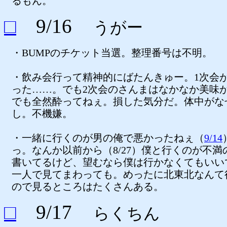
るもん。
□
9/16
うがー
・BUMPのチケット当選。整理番号は不明。
・飲み会行って精神的にばたんきゅー。1次会
った……。でも2次会のさんまはなかなか美味
でも全然酔ってねぇ。損した気分だ。体中がな
し。不機嫌。
・一緒に行くのが男の俺で悪かったねぇ（
9/14
っ。なんか以前から（8/27）僕と行くのが不満
書いてるけど、望むなら僕は行かなくてもいい
一人で見てまわっても。めったに北東北なんて
ので見るところはたくさんある。
□
9/17
らくちん