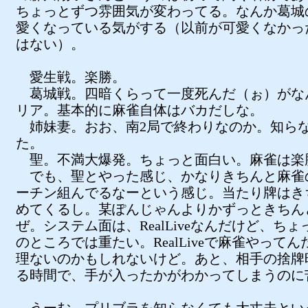
ちょっとずつ雰囲気が変わってる。なんか葛城
愛くなっている気がする（以前が可愛くなかっ
はない）。
愛生戦。楽勝。
葛城戦。四暗くらって一度死んだ（ぉ）がな
リア。基本的に麻雀自体はバカだしな。
姉妹妻。おお、南2局で終わりなのか。知ら
た。
聖。不満大爆発。ちょっと面白い。麻雀は楽
でも、聖とやった感じ、かなりきちんと麻雀
ーチン組んでるなーという感じ。当たり牌はき
めてくるし。某ぽんじゃんよりかずっときちん
ぜ。システム面は、RealLiveなんだけど、ち
のところでは重たい。RealLiveで麻雀やって
理ないのかもしれないけど。あと、相手の捨牌
る時間で、手が入ったかがわかってしまうのに