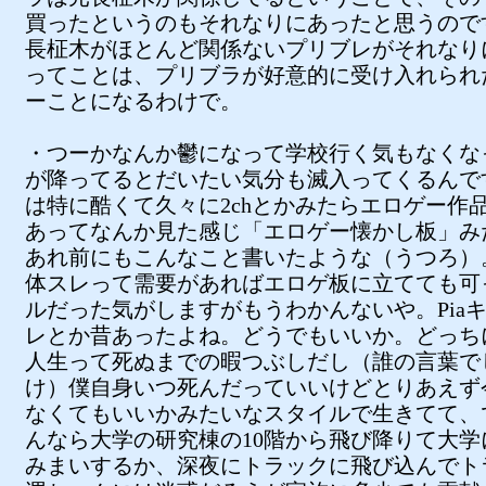
買ったというのもそれなりにあったと思うので
長柾木がほとんど関係ないプリブレがそれなり
ってことは、プリブラが好意的に受け入れられ
ーことになるわけで。
・つーかなんか鬱になって学校行く気もなくな
が降ってるとだいたい気分も滅入ってくるんで
は特に酷くて久々に2chとかみたらエロゲー作
あってなんか見た感じ「エロゲー懐かし板」み
あれ前にもこんなこと書いたような（うつろ）
体スレって需要があればエロゲ板に立てても可
ルだった気がしますがもうわかんないや。Piaキ
レとか昔あったよね。どうでもいいか。どっち
人生って死ぬまでの暇つぶしだし（誰の言葉で
け）僕自身いつ死んだっていいけどとりあえず
なくてもいいかみたいなスタイルで生きてて、
んなら大学の研究棟の10階から飛び降りて大学
みまいするか、深夜にトラックに飛び込んでト