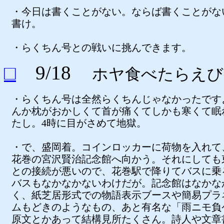
・今日は書くことがない。ならば書くことがな
書け。
・らくちん号との戦いに挑んできます。
□
9/18
ホヤ食べたらえび
・らくちん号は全然らくちんじゃなかったです
んか枕がおかしくて首が痛くてしかも寒くて眠
たし。4時に目がさめて地獄。
・で、盛岡着。コインロッカーに荷物を入れて
花巻の宮沢賢治記念館へ向かう。それにしても
との接続が悪いので、花巻駅で降りてバスに乗
バスもなかなかないわけだが。記念館はなかな
く、紙芝居形式での物語表示ブースや簡易プラ
ムもどきのようなもの、あと有名な「雨ニモ負
原文とかあって結構見所たくさん。詩人や文章