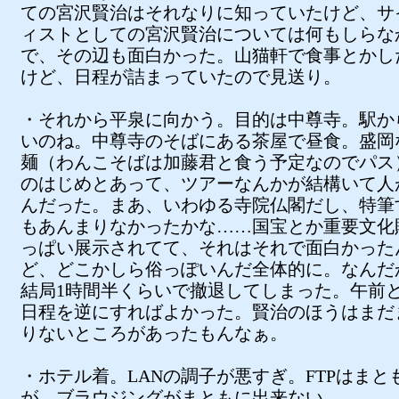
ての宮沢賢治はそれなりに知っていたけど、サ
ィストとしての宮沢賢治については何もしらな
で、その辺も面白かった。山猫軒で食事とかし
けど、日程が詰まっていたので見送り。
・それから平泉に向かう。目的は中尊寺。駅か
いのね。中尊寺のそばにある茶屋で昼食。盛岡
麺（わんこそばは加藤君と食う予定なのでパス
のはじめとあって、ツアーなんかが結構いて人
んだった。まあ、いわゆる寺院仏閣だし、特筆
もあんまりなかったかな……国宝とか重要文化
っぱい展示されてて、それはそれで面白かった
ど、どこかしら俗っぽいんだ全体的に。なんだ
結局1時間半くらいで撤退してしまった。午前
日程を逆にすればよかった。賢治のほうはまだ
りないところがあったもんなぁ。
・ホテル着。LANの調子が悪すぎ。FTPはまと
が、ブラウジングがまともに出来ない。