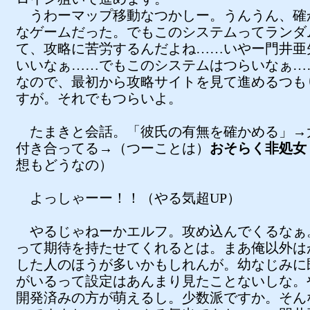
うわーマップ移動なつかしー。うんうん、確
なゲームだった。でもこのシステムってランダ
て、攻略に苦労するんだよね……いやー門井亜
いいなぁ……でもこのシステムはつらいなぁ…
なので、最初から攻略サイトを見て進めるつも
すが。それでもつらいよ。
たまきと会話。「彼氏の有無を確かめる」→
付き合ってる→（つーことは）
おそらく非処女
想もどうなの）
よっしゃーー！！（やる気超UP）
やるじゃねーかエルフ。攻め込んでくるなぁ
って期待を持たせてくれるとは。まあ俺以外は
した人のほうが多いかもしれんが。幼なじみに
がいるって設定はあんまり見たことないしな。
開発済みの方が萌えるし。少数派ですか。そん