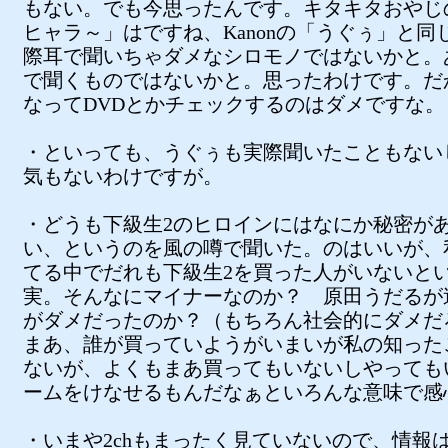
もない。でも今思ったんです。キタキタおやじ
ヒャラ～」はですね、Kanonの「うぐぅ」と同
際耳で聞いちゃダメなシロモノではないかと。
で聞くものではないかと。思ったわけです。だ
なってDVDとかチェックするのはダメですな。
・といっても、うぐぅも実際聞いたこともない
気もないわけですが。
・どうも下級生2のヒロインにはなにか秘密が
い、というのを風の噂で聞いた。のはいいが、
てる中でだれも下級生2を買った人がいないと
実。そんなにマイナーなのか？ 原田うだるが
がダメだったのか？（もちろん社会的にダメだ
まあ、誰が買っていようがいまいが私の知った
ないが、よくもまあ買ってもいないしやっても
ームをけなせるもんだなぁといろんな意味で感
・いまや2chもまったく見ていないので、情報