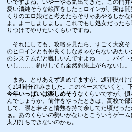
いですよね。いやーやる気出てきた。この門井
愛い清純そうな絵面をしたヒロインが、実は開
くりのエロ娘だと考えたらそりゃあやるしかな
よ。よーしよしよし。これでもし処女だったら
りつけてやりたいくらいですね。
それにしても、攻略を見たら、すごく大変そ
のヒロインとも仲良くしなきゃならないみたい
のシステムだと難しいんですよね……。バイト
いし……。釣りしても全然釣果上がらないし。
まあ、とりあえず進めてますが、2時間かけ
く2週間分進みました。このペースでいくと、下
今年いっぱいは楽しめそう
なくらいですが、慣
んでしょうか。前作をやったときは、高校で部
して、暇と若さと情熱を持て余してた頃だった
ぁ。あのくらいの勢いがないとこういうゲーム
太刀打ちできないのかも。