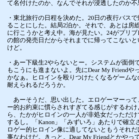
て名付けたのか、なんでそれが浸透したのか不
・東北旅行の日程を決めた。20日の夜行バスで
ることにした。結局2泊か。それで、あとは房
に行こうかと考え中。海が見たい。24がプリブ
の館の発売日だからそれまでに帰ってこないと
けど。
・あー下級生2やらないとー。システムが面倒
もこうにも進まないよ。先にDear My Friend
かなぁ。ヒロインを殴りつけたくなるゲームな
耐えられるだろうか。
あーそうだ、思い出した。エロゲーマーって
ー的お約束に慣らされすぎてる感じがするわけ
ら、たかがヒロインの一人が非処女だっただけ
するし。「Kanon」「みずいろ」あたりで確立
ロゲー的ヒロイン像に適してないともうそれだ
事なわけだ。きっと。Dear My Friendとかや