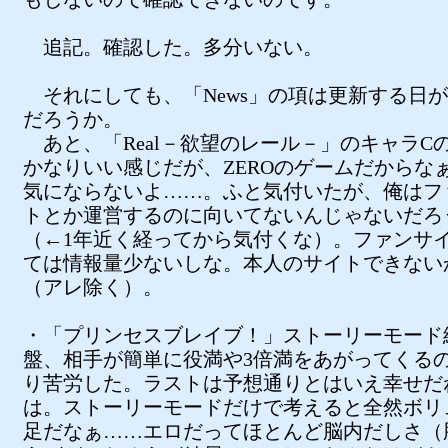
追記。確認した。多分いない。
それにしても、「News」の項は更新する日
だろうか。
あと、「Real－欲望のレール－」のキャラC
かなりいい感じだが、ZEROのゲームだからな
気にならないよ……。ふと気付いたが、俺はフ
トとか運営するのに向いてないんじゃないだろ
（←1年近く経ってから気付くな）。ファンサ
ては情報量少ないしな。本人のサイトできない
（アレ除く）。
・「プリンセスブレイブ！」ストーリーモード
盤、相手が簡単に役満や3倍満をあがってくる
り苦労した。ラストは予想通りとはいえ幸せだ
は。ストーリーモードだけで考えると全然ボリ
足だなぁ……エロだってほとんど脳内だしさ（