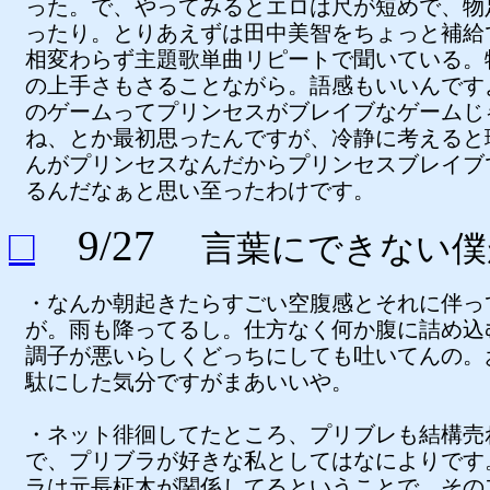
った。で、やってみるとエロは尺が短めで、物
ったり。とりあえずは田中美智をちょっと補給
相変わらず主題歌単曲リピートで聞いている。
の上手さもさることながら。語感もいいんです
のゲームってプリンセスがブレイブなゲームじ
ね、とか最初思ったんですが、冷静に考えると
んがプリンセスなんだからプリンセスブレイブ
るんだなぁと思い至ったわけです。
□
9/27
言葉にできない僕
・なんか朝起きたらすごい空腹感とそれに伴っ
が。雨も降ってるし。仕方なく何か腹に詰め込
調子が悪いらしくどっちにしても吐いてんの。
駄にした気分ですがまあいいや。
・ネット徘徊してたところ、プリブレも結構売
で、プリブラが好きな私としてはなによりです
ラは元長柾木が関係してるということで、その