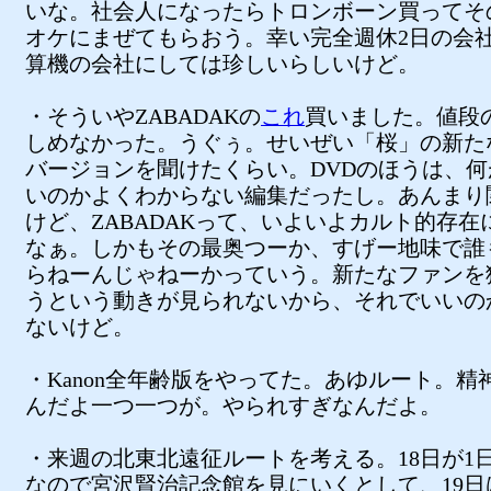
いな。社会人になったらトロンボーン買ってそ
オケにまぜてもらおう。幸い完全週休2日の会
算機の会社にしては珍しいらしいけど。
・そういやZABADAKの
これ
買いました。値段
しめなかった。うぐぅ。せいぜい「桜」の新た
バージョンを聞けたくらい。DVDのほうは、何
いのかよくわからない編集だったし。あんまり
けど、ZABADAKって、いよいよカルト的存在
なぁ。しかもその最奥つーか、すげー地味で誰
らねーんじゃねーかっていう。新たなファンを
うという動きが見られないから、それでいいの
ないけど。
・Kanon全年齢版をやってた。あゆルート。精
んだよ一つ一つが。やられすぎなんだよ。
・来週の北東北遠征ルートを考える。18日が1
なので宮沢賢治記念館を見にいくとして、19日