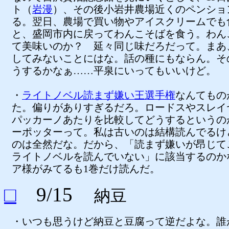
ト（
岩漫
）、その後小岩井農場近くのペンショ
る。翌日、農場で買い物やアイスクリームでも
と、盛岡市内に戻ってわんこそばを食う。わん
て美味いのか？ 延々同じ味だろだって。まあ
してみないことにはな。話の種にもならん。そ
うするかなぁ……平泉にいってもいいけど。
・
ライトノベル読まず嫌い王選手権
なんてもの
た。偏りがありすぎるだろ。ロードスやスレイ
パッカーノあたりを比較してどうするというの
ーポッターって。私は古いのは結構読んでるけ
のは全然だな。だから、「読まず嫌いが昂じて
ライトノベルを読んでいない」に該当するのか
ア様がみてるも1巻だけ読んだ。
□
9/15
納豆
・いつも思うけど納豆と豆腐って逆だよな。誰