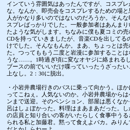
インていう雰囲気はあったんですが、コスプレ
な。なんか、即売会をコスプレするための場と
人がかなり多いのではないのだろうか。そんな
スプレばっかりでした。一般参加者はあんまり
たような気がします。ちなみに僕も夏コミの売
CDを持っていきましたが、音楽CDを出してる
けでした。そんなもんか。まあ、ちょっとは売
た。つってももう二度と岩漫に参加することは
うな……。1時過ぎ頃に変なオヤジに絡まれる
ブースの前でいいだけ喋っていったうざったい
上なし。2：30に脱出。
・小岩井農場行きのバスに乗って向かう。ほか
ってこねぇ。人気ないのか。小岩井農場からは
ンまで送迎。そのペンション、部屋は悪くなか
呂はしょぼかった。料理はまあまあだった。し
の店員と知り合いの客がいたらしく食事中うる
られる私と加藤君。黙って食えよバカ。みりん
だとかしらねーよ。