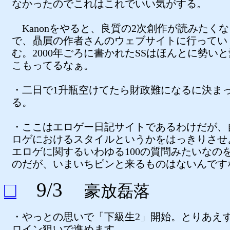
なかったのでこれはこれでいい気がする。
Kanonをやると、良質の2次創作が読みたく
で、贔屓の作者さんのウェブサイトに行ってい
む。2000年ごろに書かれたSSはほんとに勢い
こもってるなぁ。
・二日で1升瓶空けてたら財政難になるに決ま
る。
・ここはエロゲー日記サイトであるわけだが、
ロゲにおけるスタイルというかをはっきりさせ
エロゲに関するいわゆる100の質問みたいなの
のだが、いまいちピンと来るものはないんです
□
9/3
豪放磊落
・やっとの思いで「下級生2」開始。とりあえ
ロイン狙いで進めます。