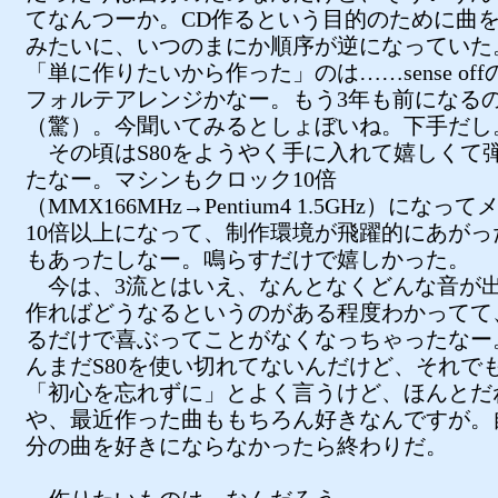
てなんつーか。CD作るという目的のために曲
みたいに、いつのまにか順序が逆になっていた
「単に作りたいから作った」のは……sense of
フォルテアレンジかなー。もう3年も前になる
（驚）。今聞いてみるとしょぼいね。下手だし
その頃はS80をようやく手に入れて嬉しくて
たなー。マシンもクロック10倍
（MMX166MHz→Pentium4 1.5GHz）になっ
10倍以上になって、制作環境が飛躍的にあがっ
もあったしなー。鳴らすだけで嬉しかった。
今は、3流とはいえ、なんとなくどんな音が
作ればどうなるというのがある程度わかってて
るだけで喜ぶってことがなくなっちゃったなー
んまだS80を使い切れてないんだけど、それで
「初心を忘れずに」とよく言うけど、ほんとだ
や、最近作った曲ももちろん好きなんですが。
分の曲を好きにならなかったら終わりだ。