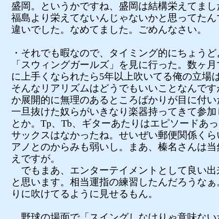
盛岡。というかですね、盛岡は結構栄えてまし
福島より栄えてないんじゃないかと思ってたん
違いでした。なめてました。ごめんなさい。
・それでも暇なので、タイミング的にちょうど
「スウィングガールズ」を見に行った。数ヶ月
に上手くなられたら5年以上吹いてる俺の立場
そんなリアリズムはどうでもいいことなんです
か展開的に無理のあるところばかりが目に付い
一旦抜けた奴らがいきなり楽器持ってきて参加
とか。Tp、Tb、ギターあたりはエピソードあ
サックスはなかったね。せいぜい郵便関係くら
アノとのからみも弱いし。まあ、榛名さんは当
えですが。
でもまあ、エンターテイメントとして良い出
と思います。相当運指の練習したんだろうなぁ
りに吹けてるように見せるもん。
野球の場面で「スイングしなけりゃ意味ない