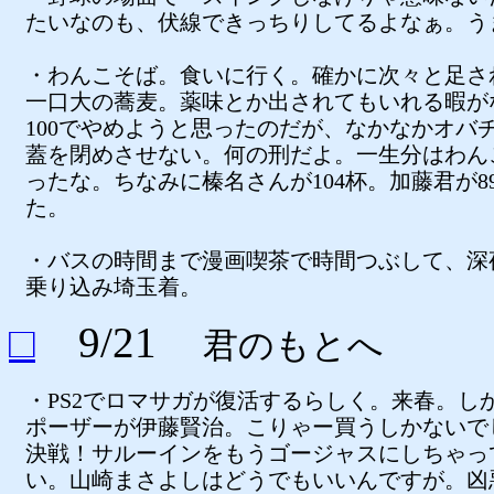
たいなのも、伏線できっちりしてるよなぁ。う
・わんこそば。食いに行く。確かに次々と足さ
一口大の蕎麦。薬味とか出されてもいれる暇が
100でやめようと思ったのだが、なかなかオバ
蓋を閉めさせない。何の刑だよ。一生分はわん
ったな。ちなみに榛名さんが104杯。加藤君が8
た。
・バスの時間まで漫画喫茶で時間つぶして、深
乗り込み埼玉着。
□
9/21
君のもとへ
・PS2でロマサガが復活するらしく。来春。し
ポーザーが伊藤賢治。こりゃー買うしかないで
決戦！サルーインをもうゴージャスにしちゃっ
い。山崎まさよしはどうでもいいんですが。凶