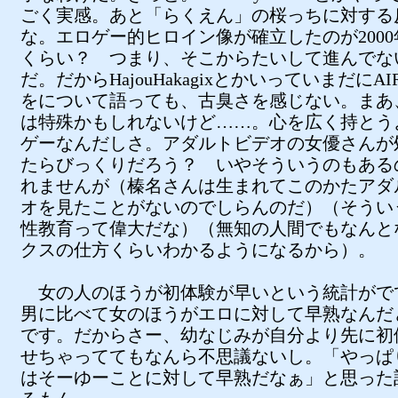
ごく実感。あと「らくえん」の桜っちに対する
な。エロゲー的ヒロイン像が確立したのが2000
くらい？ つまり、そこからたいして進んでな
だ。だからHajouHakagixとかいっていまだにA
をについて語っても、古臭さを感じない。まあ
は特殊かもしれないけど……。心を広く持とう
ゲーなんだしさ。アダルトビデオの女優さんが
たらびっくりだろう？ いやそういうのもある
れませんが（榛名さんは生まれてこのかたアダ
オを見たことがないのでしらんのだ）（そうい
性教育って偉大だな）（無知の人間でもなんと
クスの仕方くらいわかるようになるから）。
女の人のほうが初体験が早いという統計がで
男に比べて女のほうがエロに対して早熟なんだ
です。だからさー、幼なじみが自分より先に初
せちゃっててもなんら不思議ないし。「やっぱ
はそーゆーことに対して早熟だなぁ」と思った