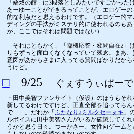
「嬌烙の館」は3段落としみたいですごかった
あーゆーことができるってことが、エロゲーの
的な利点だと思えるわけです。（エロゲー的マ
ディングの手法がミステリ的に使われるのもあ
が、ここではそれは問題ではない）
それはともかく、「臨機応答・変問自在2」
りもずっと面白くなくなっていて残念。まあ、
意図があからさまに入ってる質問ばかりだから
うけど。
□
9/25
ぐぇすうぃぱーで
・田中美智ファンサイト（仮設）のほうもそれ
新してるわけですけど、正直全部を追ってらん
で……。だれか「
ふたなり♪ミルクセーぇキ
」
ルボイスに田中美智さんがいるか確認してくれ
うかと思う日々。つーかさー、女性向ゲームと
もしないので確認できないのです。