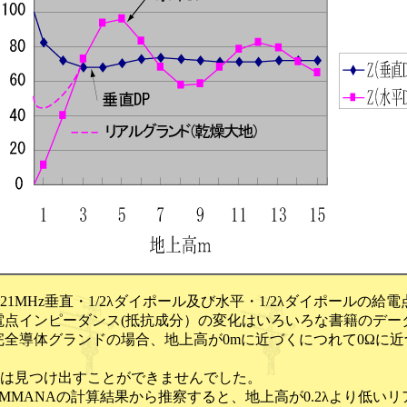
MHz垂直・1/2λダイポール及び水平・1/2λダイポールの給
電点インピーダンス(抵抗成分）の変化はいろいろな書籍のデー
完全導体グランドの場合、地上高が0mに近づくにつれて0Ωに近
は見つけ出すことができませんでした。
tenna の実測結果とMMANAの計算結果から推察すると、地上高が0.