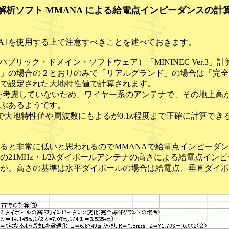
解析ソフト MMANA による給電点インピーダンスの計
A｣を使用する上で注意すべきことを述べておきます。
パブリック・ドメイン・ソフトウェア）「MININEC Ver.
」の場合の２とおりのみで「リアルグランド」の場合は「完全
で設定された大地特性値で計算されます。
失を考慮していないため、ワイヤー系のアンテナで、その地上高が
ぶあるようです。
で大地特性値や周波数にもよるが0.1λ程度まで正確に計算でき
ると非常に低いと思われるのでMMANAで給電点インピーダ
の21MHz・1/2λダイポールアンテナの高さによる給電点イ
すが、高さの基準は水平ダイポールの場合は給電点、垂直ダイ