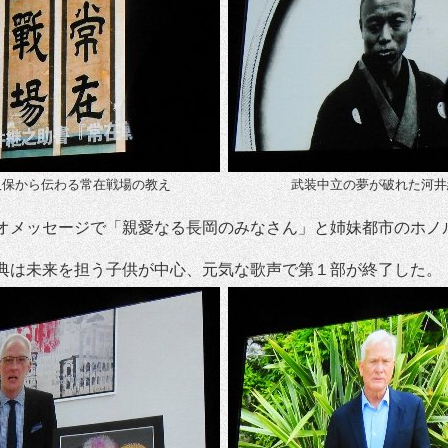
久保から伝わる常在戦場の教え
武装中立の夢が破れた河井
オメッセージで「親愛なる長岡のみなさん」と姉妹都市のホノ
典は未来を担う子供が中心、元気な歌声で第１部が終了した。