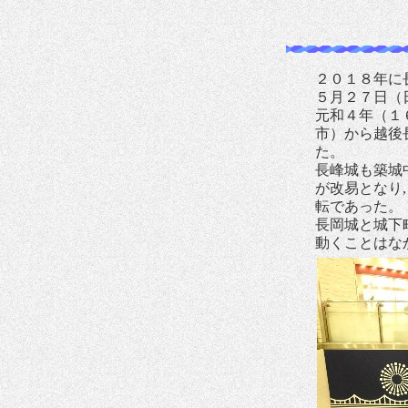
２０１８年に
５月２７日（
元和４年（１
市）から越後
た。
長峰城も築城
が改易となり
転であった。
長岡城と城下
動くことはな