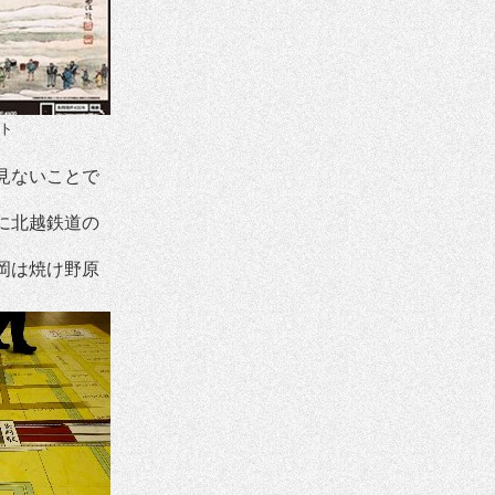
ト
見ないことで
に北越鉄道の
。
岡は焼け野原