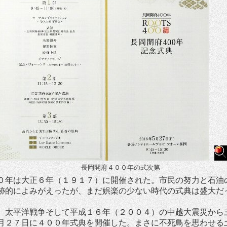
長岡開府４００年の式次第
０年は大正６年（１９１７）に開催された。市民の努力と石油
跡的によみがえったが、まだ娯楽の少ない時代の式典は盛大だ
、太平洋戦争そして平成１６年（２００４）の中越大震災から
月２７日に４００年式典を開催した。まさに不死鳥を思わせる