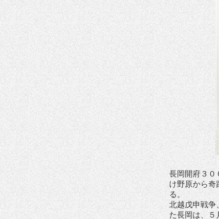
長岡開府３０
け野原から奇
る。
北越戊申戦争
た長岡は、５