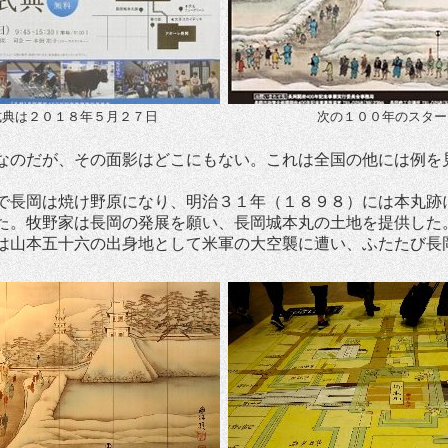
式典は２０１８年５月２７日
次の１００年のスター
なのだが、その面影はどこにもない。これは全国の他には例を
で長岡は焼け野原になり、明治３１年（１８９８）には本丸跡
た。牧野家は長岡の発展を願い、長岡城本丸の土地を提供した
は山本五十六の出身地として米軍の大空襲に遭い、ふたたび長