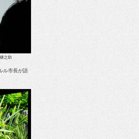
継之助
ルル市長が語