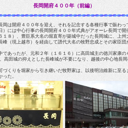
長岡開府４００年（前編）
長岡は開府４００年を迎え、それを記念する各種行事で賑わっ
日）には中心行事の長岡開府４００年式典がアオーレ長岡で開
６１８）、豊臣系大名の堀直寄が築城中だった長岡城に、上州
長峰（現上越市）を経由して譜代大名の牧野忠成とその家臣団
中であったが、元和２年（１６１６）に高田城主の徳川家康の
,、高田城の抑えとした長峰城が不要になり、越後の中心地長岡
町づくりを堀家から引き継いだ牧野家は、以後明治維新に至る
かった。