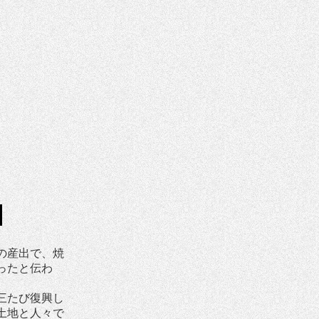
の産出で、焼
ったと伝わ
三たび復興し
土地と人々で