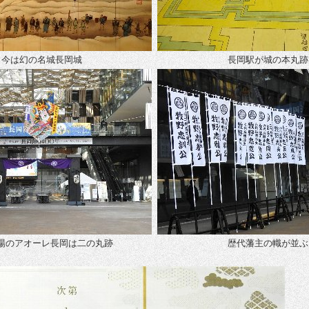
今は幻の名城長岡城
長岡駅が城の本丸跡
場のアオーレ長岡は二の丸跡
歴代藩主の幟が並ぶ