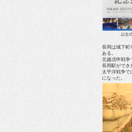
記念
長岡は城下町
ある。
北越戊申戦争
長岡駅ができ
太平洋戦争で
になった。