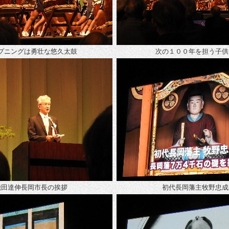
プニングは勇壮な悠久太鼓
次の１００年を担う子供
磯田達伸長岡市長の挨拶
初代長岡藩主牧野忠成