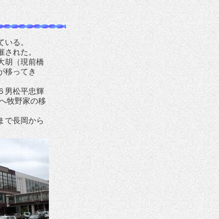
ている。
催された。
大胡（現前橋
が移ってき
６男松平忠輝
へ牧野家の移
まで長岡から