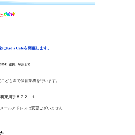
た
's Cafeを開催します。
-3954）依田、塚原まで
認定こども園で保育業務を行います。
市明科東川手８７２－１
※メールアドレスは変更ございません
た