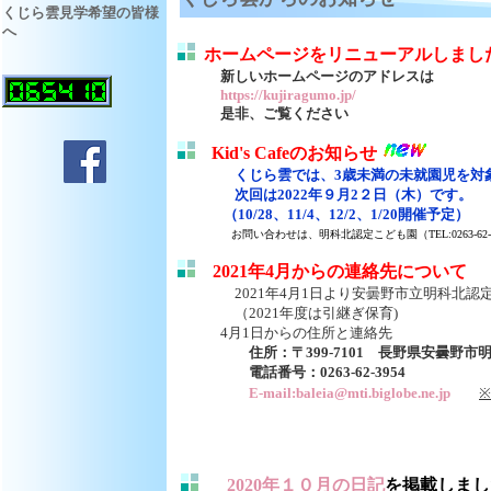
くじら雲見学希望の皆様
へ
ホームページをリニューアルしまし
新しいホームページのアドレスは
https://kujiragumo.jp/
是非、ご覧ください
Kid's Cafeのお知らせ
くじら雲では、3歳未満の未就園児を対象にKid
次回は2022年９月2２日（木）です。
（10/28、11/4、12/2、1/20開催予定）
お問い合わせは、明科北認定こども園（TEL:0263-62
2021年4月からの連絡先について
2021年4月1日より安曇野市立明科北
（2021年度は引継ぎ保育)
4月1日からの住所と連絡先
住所：〒399-7101 長野県安曇野
電話番号：0263-62-3954
E-mail:baleia@mti.biglobe.ne.jp
2020年１０月の日記
を掲載しまし