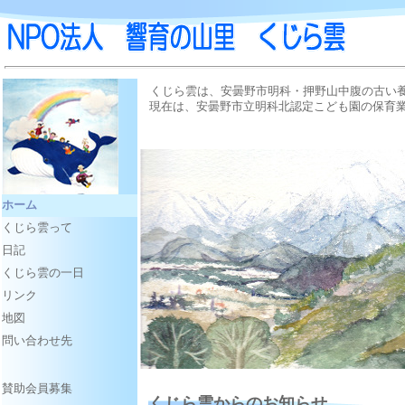
くじら雲は、安曇野市明科・押野山中腹の古い養
現在は、安曇野市立明科北認定こども園の保育業
ホーム
くじら雲って
日記
くじら雲の一日
リンク
地図
問い合わせ先
賛助会員募集
くじら雲からのお知らせ