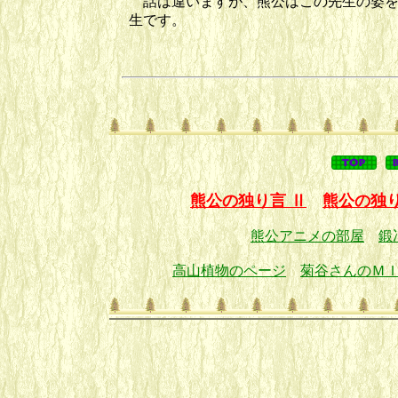
話は違いますが、熊公はこの先生の姿を
生です。
熊公の独り言 Ⅱ
熊公の独り
熊公アニメの部屋
鍛
高山植物のページ
菊谷さんのＭ