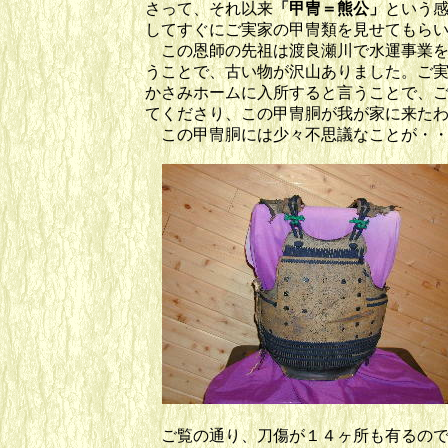
さって、それ以来
「甲冑＝熊
公」
という
してすぐにご実家の甲冑類を見せてもら
この恩師の先祖は渡良瀬川で水運事業を
うことで、古い物が沢山ありました。ご
かさみホームに入所すると言うことで、
てくださり、この甲冑胴が我が家に来た
この甲冑胴には少々不思議なことが・・
ご覧の通り、刀傷が１４ヶ所も有るので