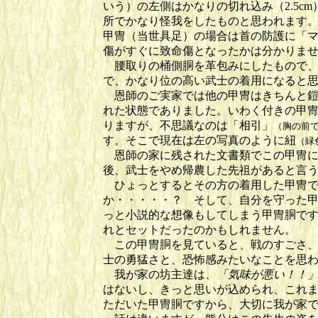
いう）の左側はかなりの切れ込み（2.5c
所でかなり怪我をしたものと思われます
甲冑（当世具足）の場合は首の防護に「
傷がすぐに致命傷となったかは分かりま
腰取りの桶側胴を革包みにしたもので、
で、かなり位の高い武士の着用になると
恩師のご実家では他の甲冑はきちんと鎧
れた状態でありました。いわく付きの甲
りますが、不思議なのは「相引」
（胸の前
す。そこで現在は左の写真のように紐
（緑
恩師の家に残された文書類でこの甲冑に
後、武士をやめ帰農した先祖があると言
ひょっとするとその方の着用した甲冑で
か・・・・・？ そして、自分を守った
っと小説的な想像もしてしまう甲冑胴で
れとセットだったのかもしれません。
この甲冑胴を見ていると、戦のすごさ、
士の勇猛さと、恐怖感みたいなことを思
我が家の坊主達は、
「気味が悪い！！
はないし、きっと思いが込められ、これ
ただいた甲冑胴ですから、大切に我が家