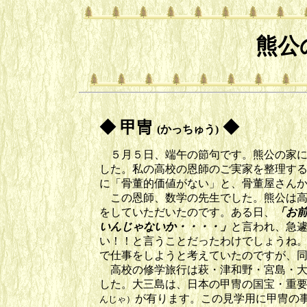
熊公
◆ 甲冑
◆
(かっちゅう)
５月５日、端午の節句です。熊公の家に
した。私の高校の恩師のご実家を整理す
に「骨董的価値がない」と、骨董屋さん
この恩師、数学の先生でした。熊公は高
をしていただいたのです。ある日、
「お
いんじゃ
ないか・・・・」
と言われ、急
い！！と言うことだったわけでしょうね
で仕事をしようと考えていたのですが、
高校の修学旅行は萩・津和野・宮島・大
した。大三島は、日本の甲冑の国宝・重
が有ります。この見学用に甲冑の
んじゃ）