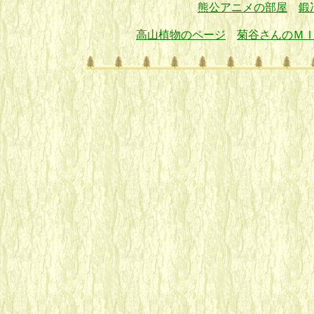
熊公アニメの部屋
鍛
高山植物のページ
菊谷さんのＭ