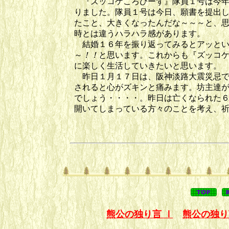
『ズッコケころびーず』隊員１号は今年
りました。隊員１号は今日、願書を提出
たこと、大きくなったんだな～～～と、
時とは違うハラハラ感があります。
結婚１６年を振り返ってみるとアッとい
～
！！
と思います。これからも『ズッコ
に楽しく生活していきたいと思います。
昨日１月１７日は、阪神淡路大震災忌で
されると心がズキンと痛みます。坊主達
でしょう・・・・。昨日は亡くなられた
開いてしまっている方々のことを考え、
熊公の独り言 Ⅰ
熊公の独り