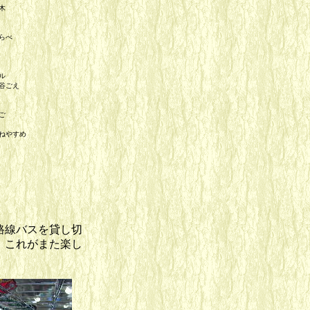
木
くらべ
ル
の谷ごえ
ご
はねやすめ
路線バスを貸し切
、これがまた楽し