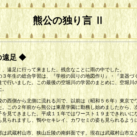
熊公の独り言 Ⅱ
の遠足 ◆
、遠足に行って来ました。残念なことに雨の中でした。
３年生の総合学習は、『学校の回りの地図作り』・『楽器づ
柱で行いました。この最後の空堀川の学習のまとめに、空堀川
た。
の西側から北側に流れる川で、以前は（昭和５６年）東京で
た。この２年前から熊公は東星学園に勤務し始めましたから、
子を見てきました。平成１１年ではワースト１９まできれいに
も見られますし、鴨やセキレイ、カワセミの姿も見られるよう
は武蔵村山市、狭山丘陵の南斜面です。現在は武蔵村山市立