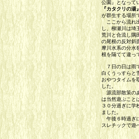
公園』となって
『カタク
リの湯
が群生する場所
ここから流れ出
し、柳瀬川は埼
荒川と合流し隅
の尾根の反対斜
摩川水系の分水
根を隔てて違っ
７日の日は雨で
白くうっすらと
おやつタイムを
した。
源流部散策のあ
は当然遊ぶこと
３０分過ぎに学
ました。
午後６時過ぎに
スレチックで遊