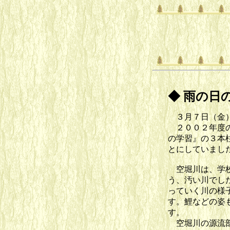
◆ 雨の日
３月７日（金）
２００２年度の
の学習』の３本
とにしていまし
空堀川は、学校
う、汚い川でし
っていく川の様
す。鯉などの姿
す。
空堀川の源流部