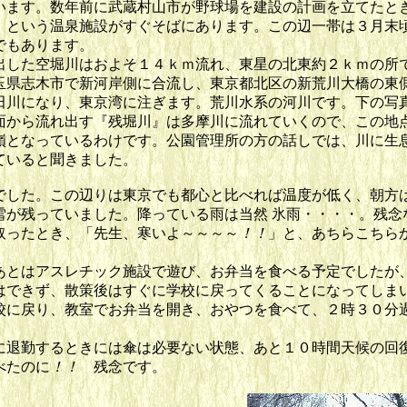
います。数年前に武蔵村山市が野球場を建設の計画を立てたと
』
という温泉施設がすぐそばにあります。この辺一帯は３月末
でもあります。
した空堀川はおよそ１４ｋｍ流れ、東星の北東約２ｋｍの所
玉県志木市で新河岸側に合流し、東京都北区の新荒川大橋の東
田川になり、東京湾に注ぎます。荒川水系の河川です。下の写
面から流れ出す『残堀川』は多摩川に流れていくので、この地
嶺となっているわけです。公園管理所の方の話しでは、川に生
ていると聞きました。
した。この辺りは東京でも都心と比べれば温度が低く、朝方
雪が残っていました。降っている雨は当然 氷雨・・・・。残念
取ったとき、「先生、寒いよ～～～～
！！
」と、あちらこちら
とはアスレチック施設で遊び、お弁当を食べる予定でしたが
はできず、散策後はすぐに学校に戻ってくることになってしま
校に戻り、教室でお弁当を開き、おやつを食べて、２時３０分
退勤するときには傘は必要ない状態、あと１０時間天候の回
べたのに
！！
残念です。