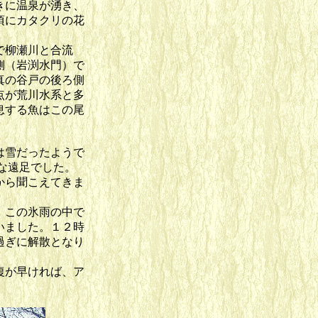
きに温泉が湧き、
頃にカタクリの花
で柳瀬川と合流
側（岩渕水門）で
真の谷戸の後ろ側
点が荒川水系と多
息する魚はこの尾
は雪だったようで
な遠足でした。
から聞こえてきま
、この氷雨の中で
いました。１２時
過ぎに解散となり
復が早ければ、ア