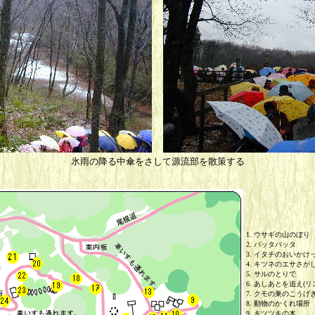
氷雨の降る中傘をさして源流部を散策する
1. ウサギの山のぼり
2. バッタバッタ
3. イタチのおいかけ
4. キツネのエサさが
5. サルのとりで
6. あしあとを追え(リ
7. クモの巣のこうげ
8. 動物のかくれ場所
9. キツツキの木