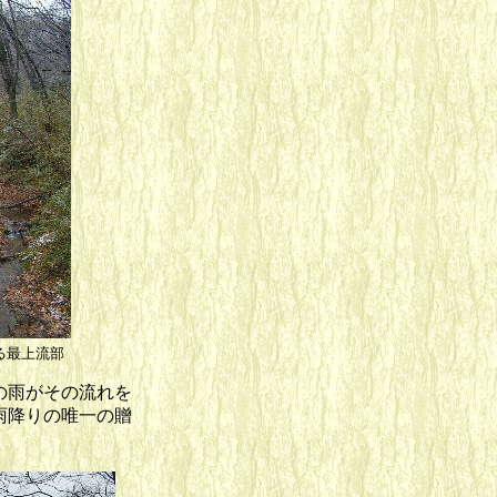
上流部
の雨がその流れを
雨降りの唯一の贈