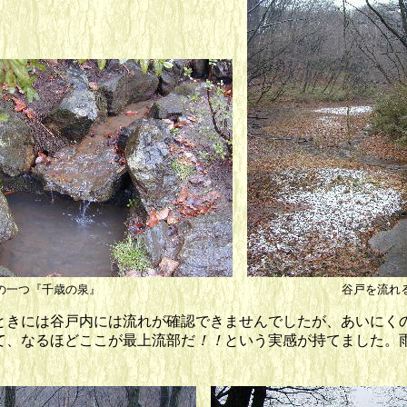
の一つ『千歳の泉』
谷戸を流れる最
きには谷戸内には流れが確認できませんでしたが、あいにく
て、なるほどここが最上流部だ
！！
という実感が持てました。