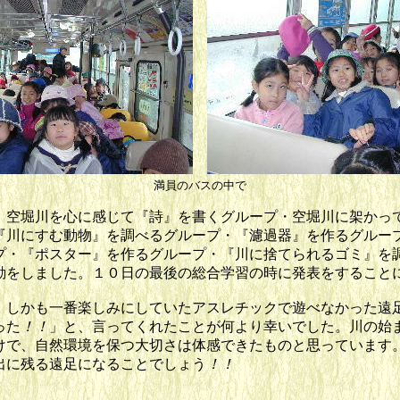
満員のバスの中で
空堀川を心に感じて『詩』を書くグループ・空堀川に架かっ
『川にすむ動物』を調べるグループ・『濾過器』を作るグルー
プ・『ポスター』を作るグループ・『川に捨てられるゴミ』を
動をしました。１０日の最後の総合学習の時に発表をすること
しかも一番楽しみにしていたアスレチックで遊べなかった遠
った
！！
」と、言ってくれたことが何より幸いでした。川の始
けで、自然環境を保つ大切さは体感できたものと思っています
出に残る遠足になることでしょう
！！