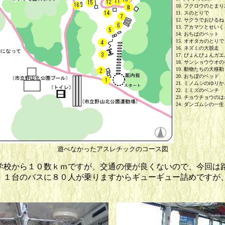
10. フクロウのとまり
11. スのとりで
12. サクラでおひるね
13. アカマツとせい
14. おちばのペット
15. オオタカのとりで
16. ネズミの大脱走
17. ぴょんぴょんガエ
18. サンショウウオ
19. 動物たちの大移動
20. おちぼのベッド
21. ミノムシのゆりか
22. ミミズのベンチ
23. チョウチョウの
24. ダンゴムシの一生
遊べなかったアスレチックのコース図
校から１０数ｋｍですが、交通の便が良くないので、今回は
。１台のバスに８０人が乗りますからギューギュー詰めですが