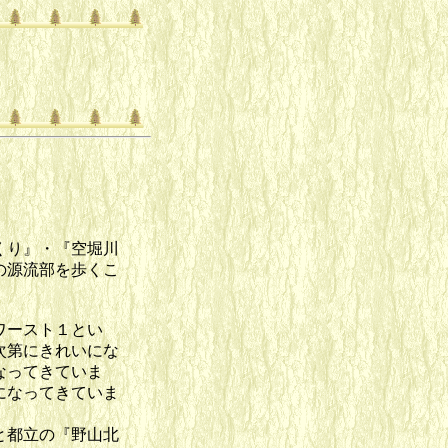
くり』・『空堀川
の源流部を歩くこ
ワースト１とい
次第にきれいにな
なってきていま
になってきていま
と都立の『野山北