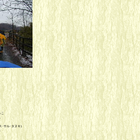
っこ
し
ス･サル･タヌキ)
き