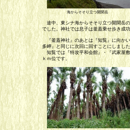
海からそそり立つ開聞岳 
途中、東シナ海からそそり立つ開聞岳の
でした。神社では息子は釜蓋乗せ歩き成
『釜蓋神社』のあとは『知覧』に向かい
多岬』と同じに次回に回すことにしまし
知覧では『特攻平和会館』・『武家屋敷
ｋｍ位です。