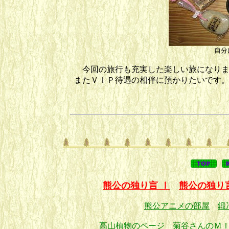
自分
今回の旅行も充実した楽しい旅になりま
またＶＩＰ待遇の相伴に預かりたいです
熊公の独り言 Ⅰ
熊公の独り
熊公アニメの部屋
鍛
高山植物のページ
菊谷さんのＭ