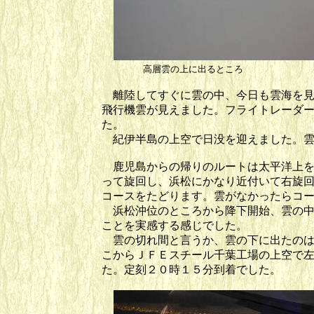
高層雲の上に出るところ
離陸してすぐに雲の中、今日も雲海を見
飛行機雲が見えました。フライトレーダ
た。
紀伊半島の上空で日没を迎えました。雲
鹿児島からの帰りのルートは太平洋上を
って旋回し、浜松にかなり近付いて右旋
コースをたどります。雲がなかったらコ
浜松沖位のところから降下開始、雲の中
ことを実感する感じでした。
雲の切れ間と言うか、雲の下に出たのは
こからＪＦＥスチール千葉工場の上空で
た。定刻２０時１５分到着でした。