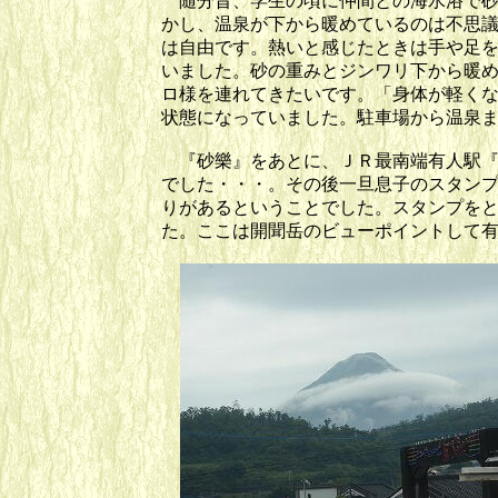
随分昔、学生の頃に仲間との海水浴で砂
かし、温泉が下から暖めているのは不思
は自由です。熱いと感じたときは手や足
いました。砂の重みとジンワリ下から暖
ロ様を連れてきたいです。「身体が軽く
状態になっていました。駐車場から温泉
『砂樂』をあとに、ＪＲ最南端有人駅『
でした・・・。その後一旦息子のスタン
りがあるということでした。スタンプを
た。ここは開聞岳のビューポイントして