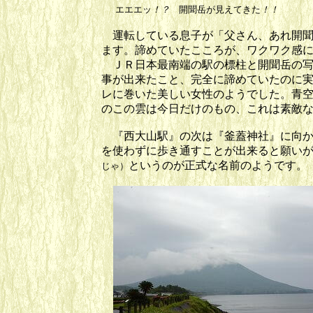
エエエッ
！？
開聞岳が見えてきた
！！
開
運転している息子が「父さん、あれ開聞
ます。諦めていたこころが、ワクワク感
ＪＲ日本最南端の駅の標柱と開聞岳の写
事が出来たこと、完全に諦めていたのに
レに巻いた美しい女性のようでした。青
のこの雲は今日だけのもの、これは素敵
『西大山駅』の次は『釜蓋神社』に向か
を使わずに歩き通すことが出来ると願い
というのが正式な名前のようです。
じゃ）