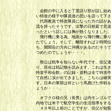
会館の中に入ると丁度語り部が話し始め
い特攻の様子や隊員達の思いを語って下
代用教員で特攻隊員になった方の話があ
流を持ったそうです。出撃の日校庭で見
ったという話しには胸が熱くなりました
飛行機に乗る為、地面から飛行機に乗り
たでしょう。そして、離陸すれば２時間
ち、開聞岳の方向に沖縄があるのだそう
つめたのでしょうか・・・。
熊公は戦争を知らない年代です。伯父達
り、現在は戦記物を読みます。これは生
特攻平和会館』の記録・資料は全て特攻
て自然に涙が出てきました。こちらは確
す。日本の軍部は何という馬鹿げた作戦
ょうか・・・。
オフクロ様の兄（長男）は内モンゴルで
内地では米子で航空学生の生活指導をす
４０年以上前のことですが、伯父が知覧