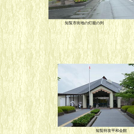
知覧市街地の灯籠の列
知覧特攻平和会館 特