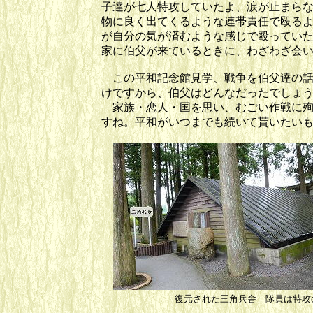
子達が七人特攻していたよ、涙が止まら
物に良く出てくるような連帯責任で殴る
が自分の気が済むような感じで殴っていた
家に伯父が来ているときに、わざわざ会
この平和記念館見学、戦争を伯父達の話
けですから、伯父はどんなだったでしょ
家族・恋人・国を思い、むごい作戦に殉
すね。平和がいつまでも続いて貰いたい
復元された三角兵舎 隊員は特攻