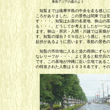
東南アジアの森の
知覧までは薩摩半島の中央を走る感じに
ころがありました。この景色は関東では
す・・・。知覧はお茶の名産地、狭山の
も・・・。どうしてか考えましたが一つ
ます。狭山・所沢・入間・川越では茶畑
す。知覧の場合７０％位という感じ、そ
起伏があるように思います。茶処の景色
知覧の市街地に入ると道の両側にずらり
なレリーフが・・・。よく見ると航空兵
です。この基地が沖縄に近い立地である
の特攻された人数は１０３６名です。そ