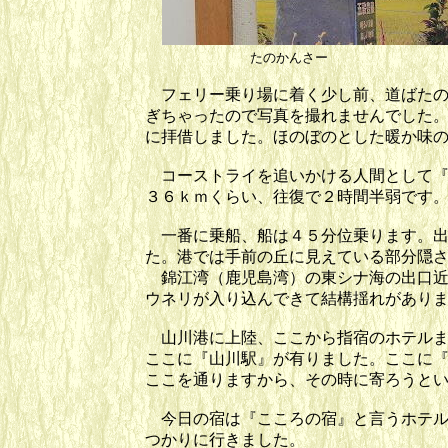
たのかんさー 
フェリー乗り場に着く少し前、道ばたの
ぎちゃったので写真を撮れませんでした
に拝借しました。ほのぼのとした暖か味
コーストライを追いかける人間として『
３６ｋｍくらい、往復で２時間半弱です
一番に乗船、船は４５分位乗ります。出
た。港では手前の丘に見えている部分隠
錦江湾（鹿児島湾）の東シナ海の出口近
ウネリが入り込んできて結構揺れがあり
山川港に上陸、ここから指宿のホテルま
ここに『山川駅』が有りました。ここに
ここを通りますから、その時に寄ろうと
今日の宿は『こころの宿』と言うホテル
つかりに行きました。