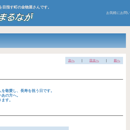
お店を目指す町の金物屋さんです。
お気軽にお問
次へ
｜
目次へ
｜
前へ
人を敬愛し、長寿を祝う日です。
いあの方へ。
きます。