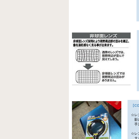
【
C
☆レ
影に
手元
☆レ
大き