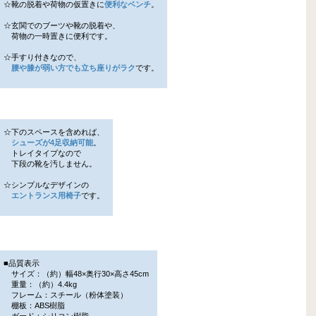
☆靴の脱着や荷物の仮置きに
便利なベンチ
。
☆玄関でのブーツや靴の脱着や、
荷物の一時置きに便利です。
☆手すり付きなので、
腰や膝が弱い方でも立ち座りがラク
です。
☆下のスペースを含めれば、
シューズが4足収納可能
。
トレイタイプなので
下段の靴を汚しません。
☆シンプルなデザインの
エントランス用椅子
です。
■品質表示
サイズ：（約）幅48×奥行30×高さ45cm
重量：（約）4.4kg
フレーム：スチール（粉体塗装）
棚板：ABS樹脂
ガード：シリコン樹脂