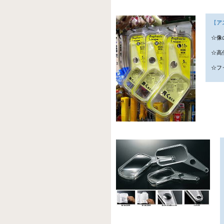
【
ア
☆像
☆高
☆フ