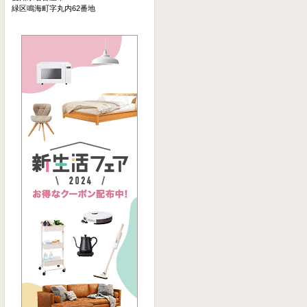
緑区鳴海町字丸内62番地