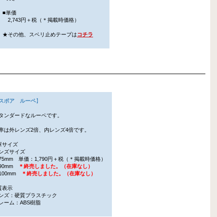
■単価
2,743円＋税（＊掲載時価格）
★その他、スベリ止めテープは
コチラ
スポア ルーペ
】
タンダードなルーペです。
率は外レンズ2倍、内レンズ4倍です。
庫サイズ
ンズサイズ
5mm 単価：1,790円＋税（＊掲載時価格）
0mm
＊終売しました。（在庫なし）
00mm
＊終売しました。（在庫なし）
質表示
ズ：硬質プラスチック
ーム：ABS樹脂