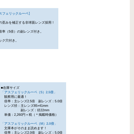
スフェリックルーペ
】
の歪みを補正する非球面レンズ採用！
倍率（5倍）の副レンズ付き。
ック穴付き。
■在庫サイズ
「
アスフェリックルーペ（S）2.5倍
」
観察用に最適！
倍率：主レンズ2.5倍 副レンズ：5.0倍
レンズ径：主レンズ85×41mm
副レンズ：径22mm
単価：2,260円＋税（＊掲載時価格）
「
アスフェリックルーペ（M）2.0倍
」
文庫本がそのまま読めます！
倍率：主レンズ2.0倍 副レンズ：5.0倍