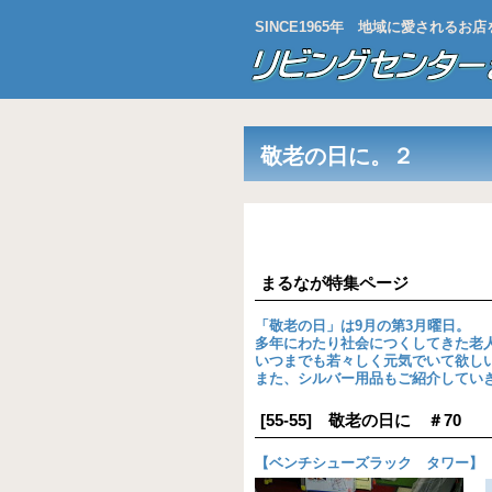
SINCE1965年 地域に愛される
敬老の日に。２
まるなが特集ページ
「敬老の日」は9月の第3月曜日。
多年にわたり社会につくしてきた老
いつまでも若々しく元気でいて欲し
また、シルバー用品もご紹介してい
[55-55] 敬老の日に ＃70
【
ベンチシューズラック タワー
】