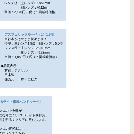
レンズ径：主レンズ105×51mm
副レンズ：径22mm
単価：2,170円＋税（＊掲載時価格）
「
アスフェリックルーペ（L）1.5倍
」
単行本がそのまま読めます！
倍率：主レンズ1.5倍 副レンズ：5.0倍
レンズ径：主レンズ125×61mm
副レンズ：径22mm
単価：1,880円＋税（＊掲載時価格）
■品質表示
材質：アクリル
日本製
発売元：（株）エビス
OBライト搭載ハンドルーペ
】
ンズの中央部が
なりにくいCOBライトを採用、
を明るくクリアに照らします。
ンズの直径8.1cm。
なレンズだから