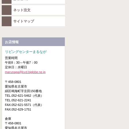
ネット注文
サイトマップ
お店情報
リビングセンターまるなが
営業時間
午前8：30～午後7：00
定休日：水曜日
marunaga@kvd.biglobe.ne.jp
〒458-0801
愛知県名古屋市
緑区鳴海町字京田150番地
TEL.052-621-5462（代表）
TEL.052-621-2241
FAX.052-621-5571（代表）
FAX.052-629-1751
倉庫
〒458-0801
愛知県名古屋市