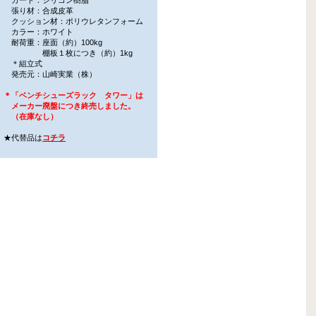
張り材：合成皮革
クッション材：ポリウレタンフォーム
カラー：ホワイト
耐荷重：座面（約）100kg
棚板１枚につき（約）1kg
＊組立式
発売元：山崎実業（株）
＊「ベンチシューズラック タワー」は
メーカー廃盤につき終売しました。
（在庫なし）
★代替品は
コチラ