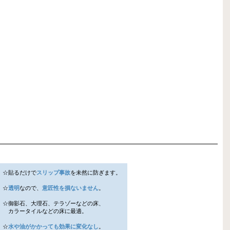
☆貼るだけで
スリップ事故
を未然に防ぎます。
☆
透明
なので、
意匠性を損ないません
。
☆御影石、大理石、テラゾーなどの床、
カラータイルなどの床に最適。
☆
水や油がかかっても効果に変化なし
。