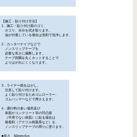
【施工・貼り付け方法】
1．施工・貼り付け面のゴミ、
ホコリ、水分を拭き取ります。
油が付着している場合は洗剤で洗浄します。
2．カッターナイフなどで
ノンスリップテープを
必要な長さに裁断します。
テープ四隅を丸くカットすることで
よりはがれにくくなります。
3．ライナー紙をはがし、
注意して貼り付けます。
よく貼り付けるためゴムローラー、
ゴムハンマーなどで押さえます。
4．通行料の多い場所及び
床面がコンクリート等の凹凸面
（平滑でない床面）に貼る場合は
接着剤（アクリル樹脂系など）を、
ノンスリップテープの周りに塗ります。
■長さ 50mm×5ｍ