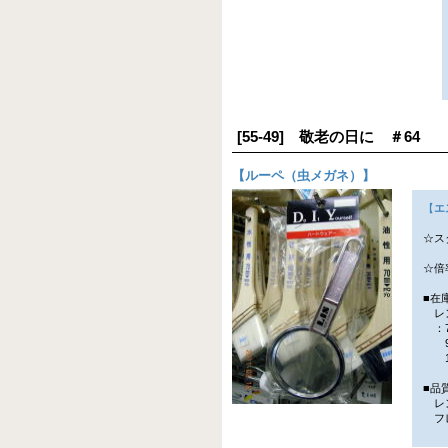
[55-49] 敬老の日に ＃64
【
ルーペ（虫メガネ）
】
【
エ
☆ス
☆倍
■在
レ
：7
9
1
■品
レン
フレ