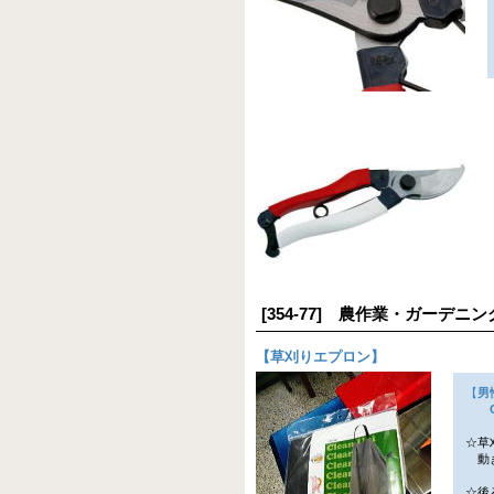
[354-77] 農作業・ガーデ
【
草刈りエプロン
】
【
男
Cl
☆草
動き
☆後