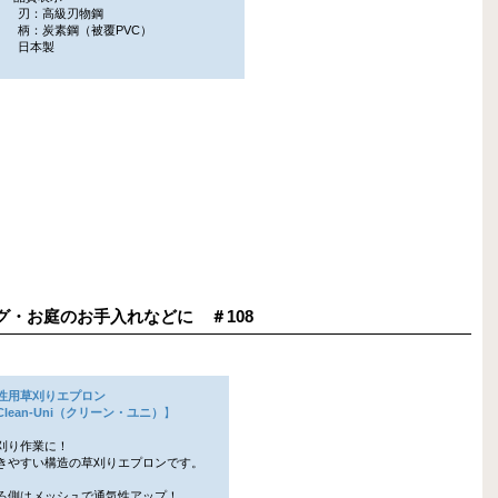
刃：高級刃物鋼
柄：炭素鋼（被覆PVC）
日本製
ニング・お庭のお手入れなどに ＃108
性用草刈りエプロン
ean-Uni（クリーン・ユニ）
】
刈り作業に！
やすい構造の草刈りエプロンです。
ろ側はメッシュで通気性アップ！