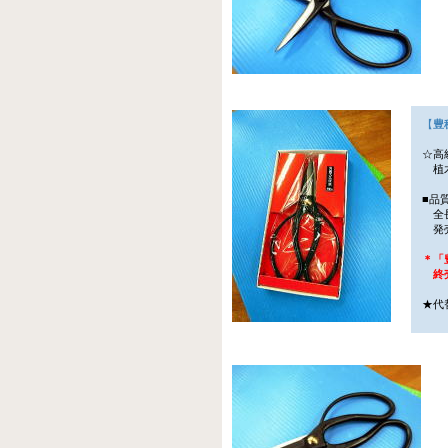
【
豊
☆高
植木
■品
全長
発売
＊「
終売
★代