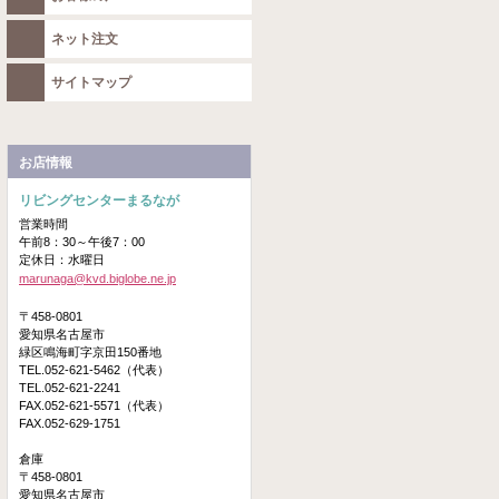
ネット注文
サイトマップ
お店情報
リビングセンターまるなが
営業時間
午前8：30～午後7：00
定休日：水曜日
marunaga@kvd.biglobe.ne.jp
〒458-0801
愛知県名古屋市
緑区鳴海町字京田150番地
TEL.052-621-5462（代表）
TEL.052-621-2241
FAX.052-621-5571（代表）
FAX.052-629-1751
倉庫
〒458-0801
愛知県名古屋市