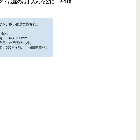
ニング・お庭のお手入れなどに ＃110
かき、狭い箇所の除草に。
質表示
：（約）290mm
元：吉田刃物（株）
：680円＋税（＊掲載時価格）