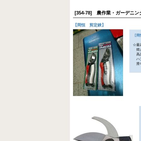
[354-78] 農作業・ガーデ
【
岡恒 剪定鋏
】
【
岡
☆最
焼き
高品
ハン
滑り