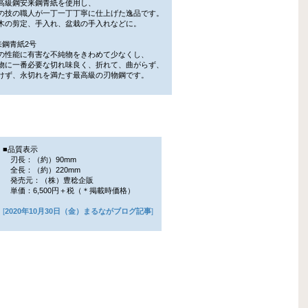
高級鋼安来鋼青紙を使用し、
技の職人が一丁一丁丁寧に仕上げた逸品です。
の剪定、手入れ、盆栽の手入れなどに。
来鋼青紙2号
性能に有害な不純物をきわめて少なくし、
に一番必要な切れ味良く、折れて、曲がらず、
ず、永切れを満たす最高級の刃物鋼です。
■品質表示
刃長：（約）90mm
全長：（約）220mm
発売元：（株）豊稔企販
単価：6,500円＋税（＊掲載時価格）
[
2020年10月30日（金）まるながブログ記事
]