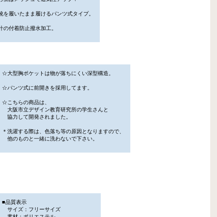
靴を履いたまま履けるパンツ式タイプ。
汁の付着防止撥水加工。
☆大型胸ポケットは物が落ちにくい深型構造。
☆パンツ式に前開きを採用してます。
☆こちらの商品は、
大阪市立デザイン教育研究所の学生さんと
協力して開発されました。
＊洗濯する際は、色落ち等の原因となりますので、
他のものと一緒に洗わないで下さい。
■品質表示
サイズ：フリーサイズ
素材：ポリエステル