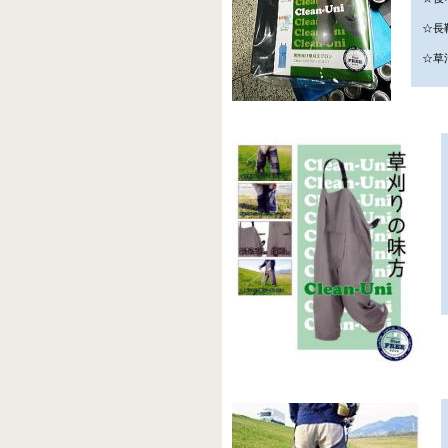
☆長
☆草