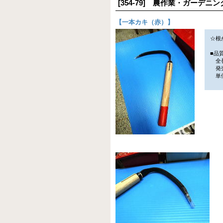
[354-79] 農作業・ガーデ
【
一本カキ（赤）
】
☆根
■品
全長
発売
単価