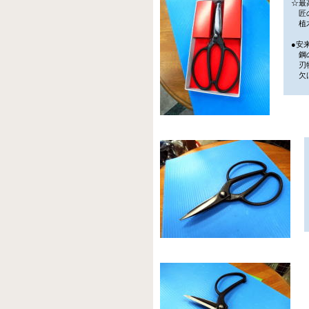
☆最
匠の
植木
●安
鋼の
刃物
欠け