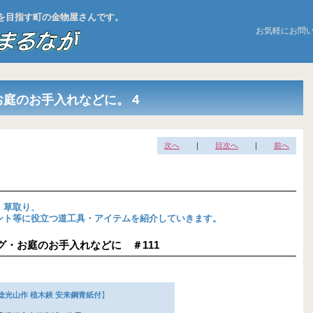
お店を目指す町の金物屋さんです。
お気軽にお問
お庭のお手入れなどに。４
次へ
｜
目次へ
｜
前へ
、草取り、
ント等に役立つ道工具・アイテムを紹介していきます。
ニング・お庭のお手入れなどに ＃111
稔光山作 植木鋏 安来鋼青紙付
】