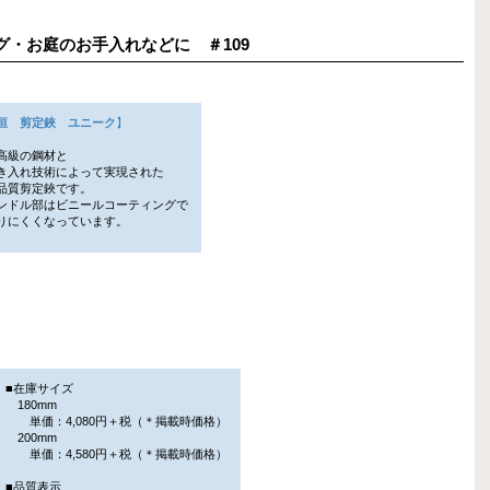
ニング・お庭のお手入れなどに ＃109
恒 剪定鋏 ユニーク
】
高級の鋼材と
入れ技術によって実現された
質剪定鋏です。
ドル部はビニールコーティングで
にくくなっています。
■在庫サイズ
180mm
単価：4,080円＋税（＊掲載時価格）
200mm
単価：4,580円＋税（＊掲載時価格）
■品質表示