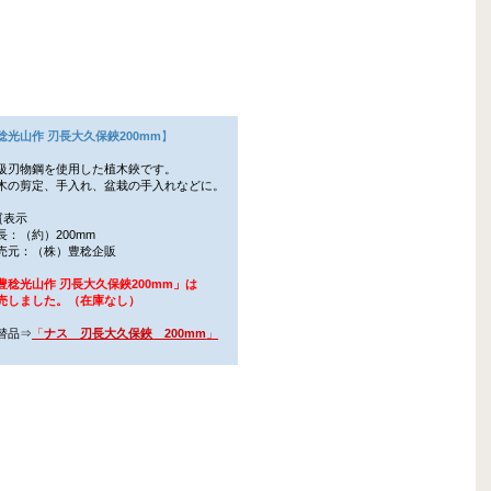
稔光山作 刃長大久保鋏200mm
】
級刃物鋼を使用した植木鋏です。
の剪定、手入れ、盆栽の手入れなどに。
質表示
：（約）200mm
元：（株）豊稔企販
豊稔光山作 刃長大久保鋏200mm」は
しました。（在庫なし）
替品⇒
「
ナス 刃長大久保鋏 200mm
」