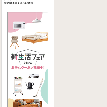
緑区鳴海町字丸内62番地