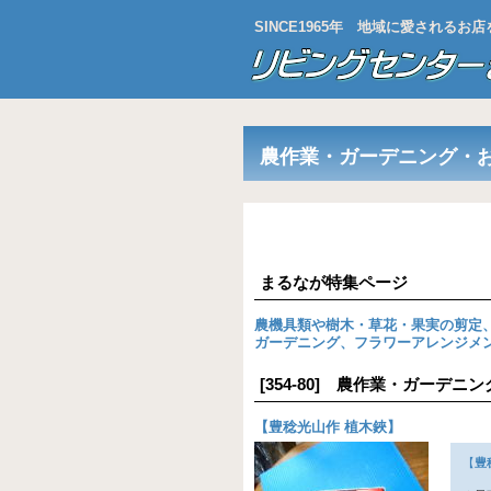
SINCE1965年 地域に愛される
農作業・ガーデニング・
まるなが特集ページ
農機具類や樹木・草花・果実の剪定
ガーデニング、フラワーアレンジメ
[354-80] 農作業・ガーデ
【
豊稔光山作 植木鋏
】
【
豊