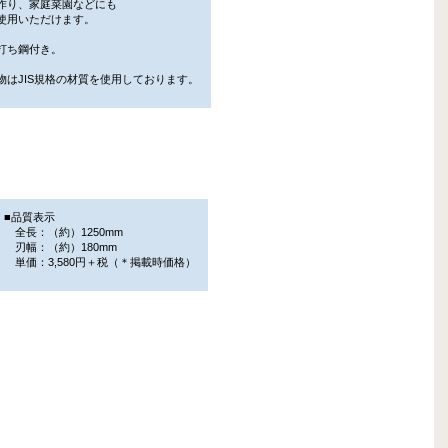
作り、家庭菜園などにも
用いただけます。
打ち鋼付き。
物はJIS規格の材質を使用しております。
■品質表示
全長：（約）1250mm
刃幅：（約）180mm
単価：3,580円＋税（＊掲載時価格）