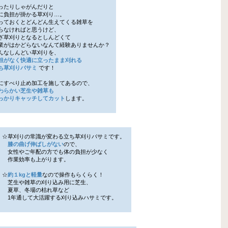
ったりしゃがんだりと
負担が掛かる草刈り…。
ておくとどんどん生えてくる雑草を
なければと思うけど、
草刈りとなるとしんどくて
がはかどらないなんて経験ありませんか？
なしんどい草刈りを、
担がなく快適に立ったまま刈れる
草刈りバサミ
です！
にすべり止め加工を施してあるので、
わらかい芝生や雑草も
かりキャッチしてカット
します。
☆草刈りの常識が変わる立ち草刈りバサミです。
膝の曲げ伸ばしがない
ので、
女性やご年配の方でも体の負担が少なく
作業効率も上がります。
☆
約１kgと軽量
なので操作もらくらく！
芝生や雑草の刈り込み用に芝生、
夏草、冬場の枯れ草など
1年通して大活躍する刈り込みハサミです。