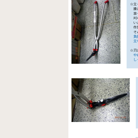
☆立
膝に
放っ
刈ら
いざ
作業
そん
負
立ち
☆刃
や
しっ