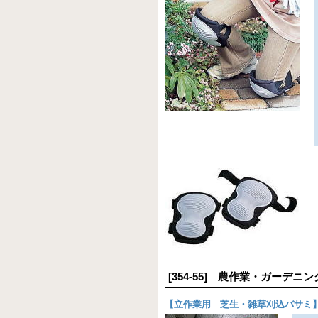
[354-55] 農作業・ガーデ
【
立作業用 芝生・雑草刈込バサミ