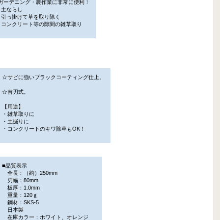
ーデニング・農作業に非常に便利！
土ならし
引っ掛けて草を取り除く
コンクリート等の隙間の雑草取り
☆サビに強いブラックコーティング仕上。
☆替刃式。
【用途】
・雑草取りに
・土掘りに
・コンクリートのキワ除草もOK！
■品質表示
全長：（約）250mm
刃幅：80mm
板厚：1.0mm
重量：120ｇ
鋼材：SKS-5
日本製
在庫カラー：ホワイト、オレンジ