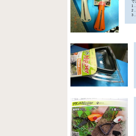
でガ
1．
2．
3．