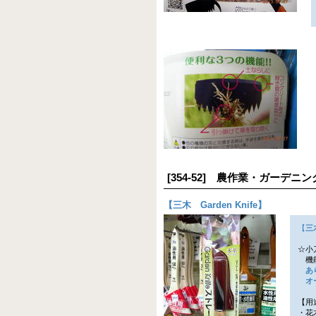
[354-52] 農作業・ガーデ
【
三木 Garden Knife
】
【
三
☆小
機能
あ
オー
【用
・花