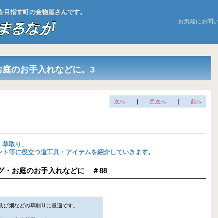
お店を目指す町の金物屋さんです。
お気軽にお問
お庭のお手入れなどに。3
次へ
｜
目次へ
｜
前へ
、草取り、
ント等に役立つ道工具・アイテムを紹介していきます。
ニング・お庭のお手入れなどに ＃88
及び畑などの草削りに最適です。