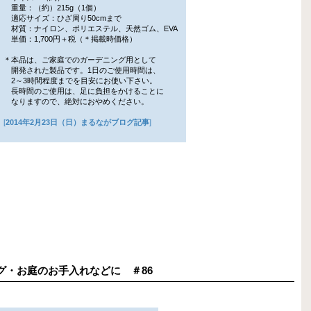
重量：（約）215g（1個）
適応サイズ：ひざ周り50cmまで
材質：ナイロン、ポリエステル、天然ゴム、EVA
単価：1,700円＋税（＊掲載時価格）
＊本品は、ご家庭でのガーデニング用として
開発された製品です。1日のご使用時間は、
2～3時間程度までを目安にお使い下さい。
長時間のご使用は、足に負担をかけることに
なりますので、絶対におやめください。
[
2014年2月23日（日）まるながブログ記事
]
ニング・お庭のお手入れなどに ＃86
】