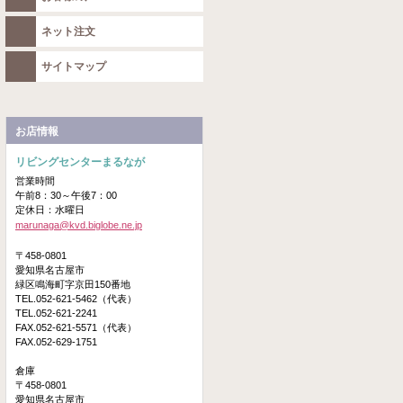
ネット注文
サイトマップ
お店情報
リビングセンターまるなが
営業時間
午前8：30～午後7：00
定休日：水曜日
marunaga@kvd.biglobe.ne.jp
〒458-0801
愛知県名古屋市
緑区鳴海町字京田150番地
TEL.052-621-5462（代表）
TEL.052-621-2241
FAX.052-621-5571（代表）
FAX.052-629-1751
倉庫
〒458-0801
愛知県名古屋市