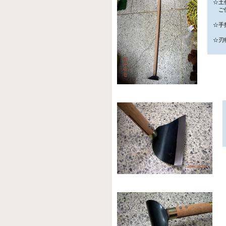
☆土
ご使
☆手
☆刃