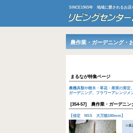
SINCE1965年 地域に愛される
農作業・ガーデニング・
まるなが特集ページ
農機具類や樹木・草花・果実の剪定
ガーデニング、フラワーアレンジメ
[354-57] 農作業・ガーデ
【
信定 NSS 大万能180mm
】
☆庭