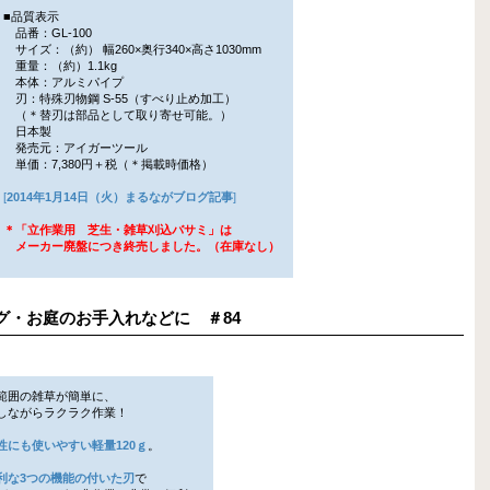
■品質表示
品番：GL-100
サイズ：（約） 幅260×奥行340×高さ1030mm
重量：（約）1.1kg
本体：アルミパイプ
刃：特殊刃物鋼 S-55（すべり止め加工）
（＊替刃は部品として取り寄せ可能。）
日本製
発売元：アイガーツール
単価：7,380円＋税（＊掲載時価格）
[
2014年1月14日（火）まるながブログ記事
]
＊「立作業用 芝生・雑草刈込バサミ」は
メーカー廃盤につき終売しました。（在庫なし）
ニング・お庭のお手入れなどに ＃84
範囲の雑草が簡単に、
ながらラクラク作業！
性にも使いやすい軽量120ｇ
。
利な3つの機能の付いた刃
で