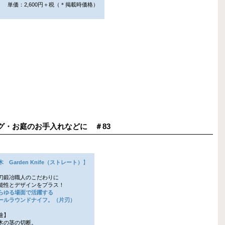
単価：2,600円＋税（＊掲載時価格）
ニング・お庭のお手入れなどに ＃83
木 Garden Knife（ストレート）
】
刀鍛冶職人のこだわりに
性とデザインをプラス！
らゆる場面で活躍する
ルラウンドナイフ。（片刃）
途】
木の茎の切断。