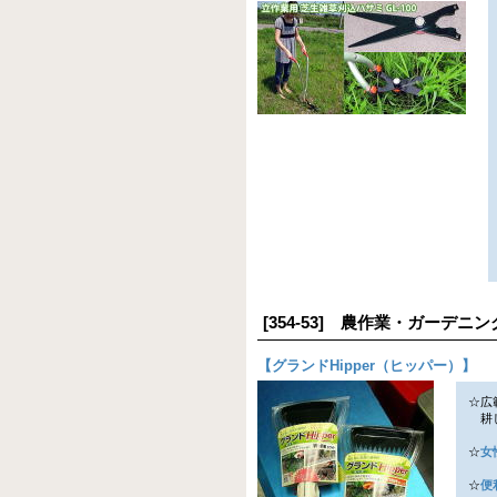
[354-53] 農作業・ガーデ
【
グランドHipper（ヒッパー）
】
☆広
耕し
☆
女
☆
便