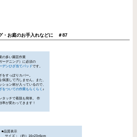
ニング・お庭のお手入れなどに ＃87
業の多い園芸作業
ーデニング）に必須の
ーデンひざ当てパッド
です。
ざをすっぽりカバー。
保護して汚しません。また、
ション材が入っているので、
ざをついての作業もらくらく
♪
ンタッチで着脱も簡単。 作
率が変わってきます！
■品質表示
サイズ：（約）16×23×6cm