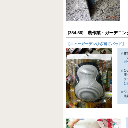
[354-56] 農作業・ガーデ
【
ニューガーデンひざ当てパッド
】
☆作
（ガ
ガ
☆ひ
膝を
クッ
ひ
☆ワ
業効