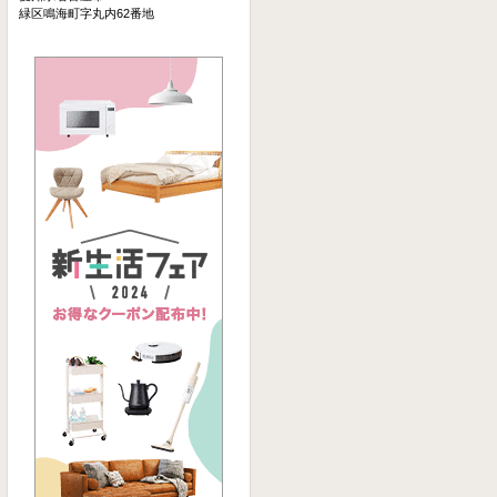
緑区鳴海町字丸内62番地