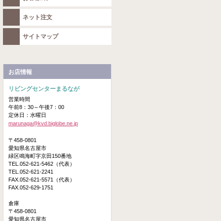
ネット注文
サイトマップ
お店情報
リビングセンターまるなが
営業時間
午前8：30～午後7：00
定休日：水曜日
marunaga@kvd.biglobe.ne.jp
〒458-0801
愛知県名古屋市
緑区鳴海町字京田150番地
TEL.052-621-5462（代表）
TEL.052-621-2241
FAX.052-621-5571（代表）
FAX.052-629-1751
倉庫
〒458-0801
愛知県名古屋市