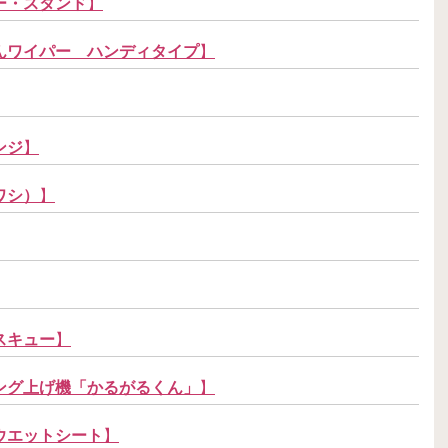
ー・スタンド
】
んワイパー ハンディタイプ
】
ンジ
】
ワシ）
】
スキュー
】
ング上げ機「かるがるくん」
】
ウエットシート
】