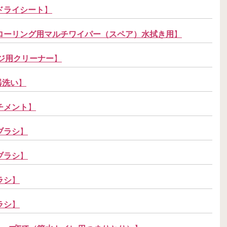
ドライシート
】
ローリング用マルチワイパー（スペア）水拭き用
】
ンジ用クリーナー
】
器洗い
】
チメント
】
ブラシ
】
ブラシ
】
ラシ
】
ラシ
】