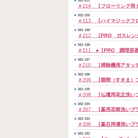
382-201
＃214 【
フローリング用
382-200
＃213 【
ハイマジックフ
382-199
＃212 【
PRO ガスレ
382-198
＃211 ●【
PRO 調理容
382-197
＃210 【
掃除機用アタッ
382-196
＃209 【
隙間（すきま）
382-195
＃208 【
仏壇用花立洗い
382-194
＃207 【
墓用花筒洗いブ
382-193
＃206 【
墓石用溝洗いブ
382-192