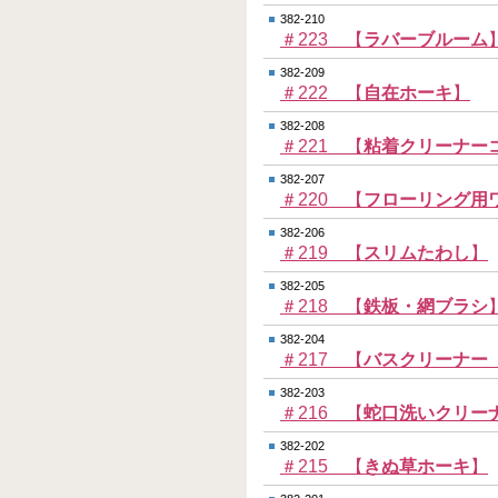
382-210
＃223 【
ラバーブルーム
382-209
＃222 【
自在ホーキ
】
382-208
＃221 【
粘着クリーナー
382-207
＃220 【
フローリング用
382-206
＃219 【
スリムたわし
】
382-205
＃218 【
鉄板・網ブラシ
382-204
＃217 【
バスクリーナー
382-203
＃216 【
蛇口洗いクリー
382-202
＃215 【
きぬ草ホーキ
】