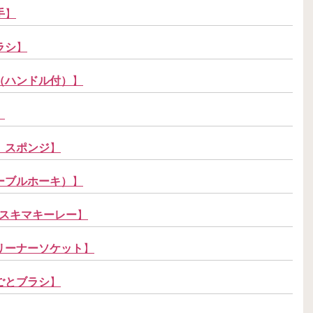
手
】
ラシ
】
（ハンドル付）
】
】
 スポンジ
】
ーブルホーキ）
】
コンスキマキーレー
】
リーナーソケット
】
ごとブラシ
】