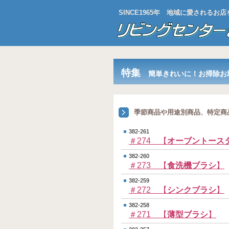
SINCE1965年 地域に愛される
特集
簡単きれいに！お掃除お
季節商品や用途別商品、特定商
382-261
＃274 【
オーブントース
382-260
＃273 【
食洗機ブラシ
】
382-259
＃272 【
シンクブラシ
】
382-258
＃271 【
薄型ブラシ
】