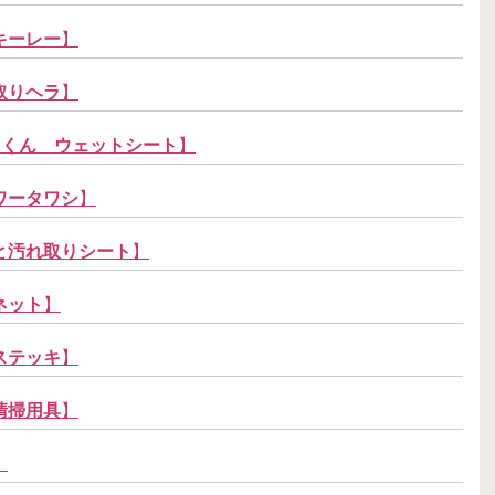
キーレー
】
取りヘラ
】
ちくん ウェットシート
】
ワータワシ
】
と汚れ取りシート
】
ネット
】
ステッキ
】
清掃用具
】
】