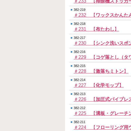
＃233 【
掃除機ストッカ
382-219
＃232 【
ワックスかんた
382-218
＃231 【
布たわし
】
382-217
＃230 【
シンク洗いスポ
382-216
＃229 【
コゲ落とし（タ
382-215
＃228 【
激落ちミトン
】
382-214
＃227 【
化学モップ
】
382-213
＃226 【
加圧式パイプレ
382-212
＃225 【
溝板・グレーチ
382-211
＃224 【
フローリング用