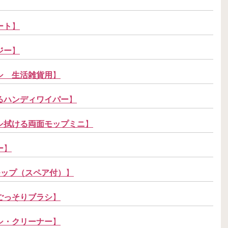
ート
】
ジー
】
シ 生活雑貨用
】
るハンディワイパー
】
シ拭ける両面モップミニ
】
ー
】
モップ（スペア付）
】
ごっそりブラシ
】
シ・クリーナー
】