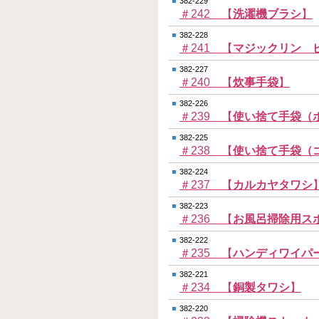
382-229
＃242 【
洗濯機ブラシ
】
382-228
＃241 【
マジックリン 
382-227
＃240 【
炊事手袋
】
382-226
＃239 【
使い捨て手袋（
382-225
＃238 【
使い捨て手袋（
382-224
＃237 【
カルカヤタワシ
382-223
＃236 【
お風呂掃除用ス
382-222
＃235 【
ハンディワイパ
382-221
＃234 【
銅製タワシ
】
382-220