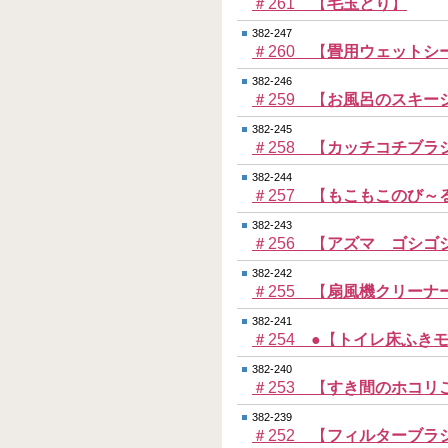
＃261 【
毛玉とり
】
382-247
＃260 【
畳用ウェットシ
382-246
＃259 【
お風呂のスキー
382-245
＃258 【
カッチコチブラ
382-244
＃257 【
もこもこのび～
382-243
＃256 【
アズマ ゴシゴ
382-242
＃255 【
扇風機クリーナ
382-241
＃254 ●【
トイレ床ふき
382-240
＃253 【
すき間のホコリ
382-239
＃252 【
フィルターブラ