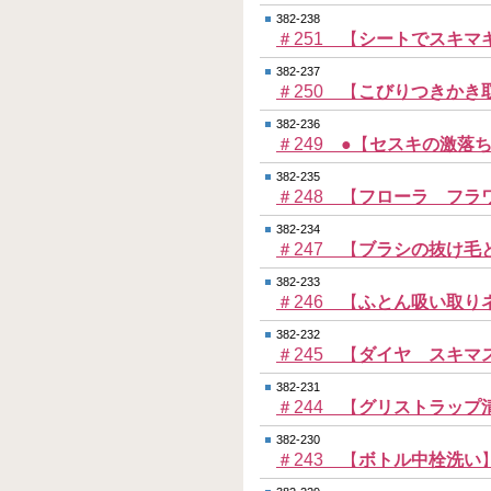
382-238
＃251 【
シートでスキマ
382-237
＃250 【
こびりつきかき
382-236
＃249 ●【
セスキの激落
382-235
＃248 【
フローラ フラ
382-234
＃247 【
ブラシの抜け毛
382-233
＃246 【
ふとん吸い取り
382-232
＃245 【
ダイヤ スキマ
382-231
＃244 【
グリストラップ
382-230
＃243 【
ボトル中栓洗い