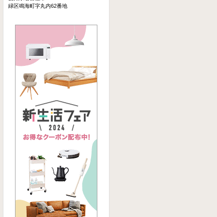
緑区鳴海町字丸内62番地