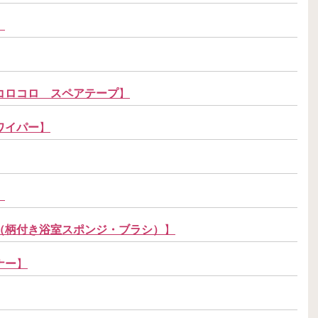
】
コロコロ スペアテープ
】
ワイパー
】
】
（柄付き浴室スポンジ・ブラシ）
】
ナー
】