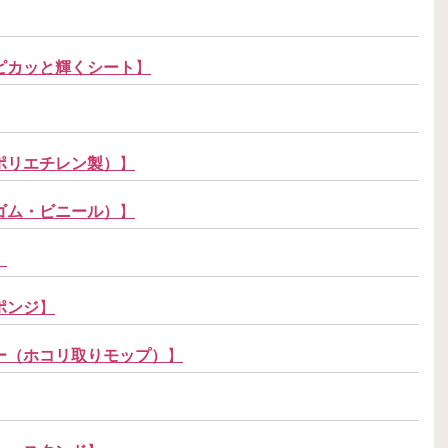
ピカッと輝くシート
】
ポリエチレン製）
】
ゴム・ビニール）
】
】
ポンジ
】
ー（ホコリ取りモップ）
】