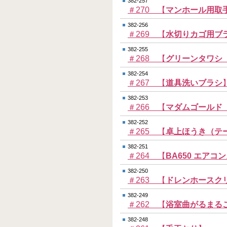
382-257
＃270 【
マンホール用取
382-256
＃269 【
水切りカゴ用ブ
382-255
＃268 【
グリーンタワシ
382-254
＃267 【
道具洗いブラシ
382-253
＃266 【
マダムゴールド
382-252
＃265 【
卓上ほうき（テ
382-251
＃264 【
BA650 エア
382-250
＃263 【
ドレンホースク
382-249
＃262 【
浴室曲がるまる
382-248