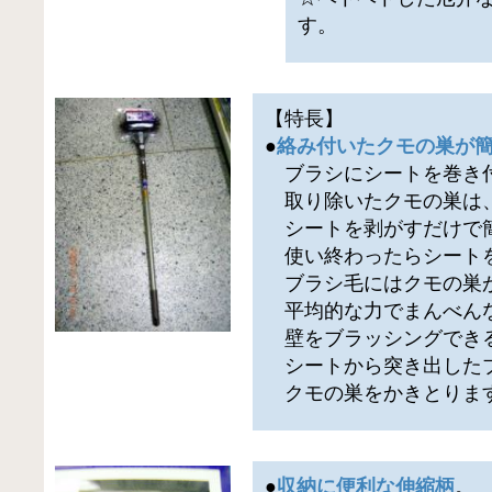
す。
【特長】
●
絡み付いたクモの巣が
ブラシにシートを巻き
取り除いたクモの巣は
シートを剥がすだけで
使い終わったらシート
ブラシ毛にはクモの巣
平均的な力でまんべん
壁をブラッシングでき
シートから突き出した
クモの巣をかきとりま
●
収納に便利な伸縮柄
。