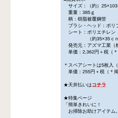
サイズ：（約）25×103
重量：385ｇ
柄：樹脂被覆鋼管
プラシ・ヘッド：ポリ
シート：ポリエチレン
（約35×35ｃｍ
発売元：アズマ工業（
単価：2,362円＋税（
＊スペアシートは5枚入
単価：255円＋税（＊
★天井払いは
コチラ
★特集ページ
「簡単きれいに！
お掃除お助けアイテム