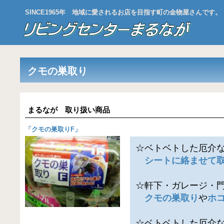
SINCE1965年 地域に愛されるお店を目指す町の金物屋さんです。
クモの巣取り
まるなが 取り扱い商品
「
クモの巣取りF
」
☆ベトベトした厄介
シートに絡ませて
☆軒下・ガレージ・
クモの巣取り
や
ホ
☆ベトベトした厄介