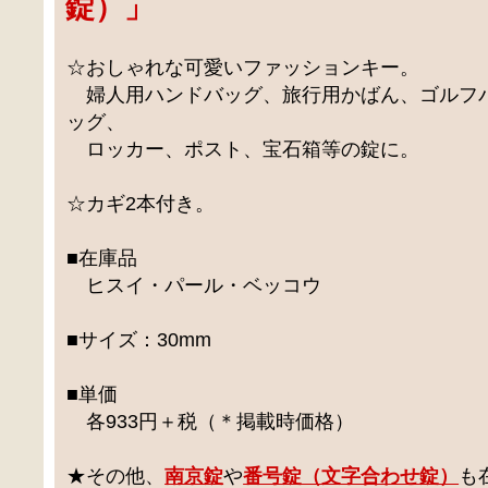
錠）
」
☆おしゃれな可愛いファッションキー。
婦人用ハンドバッグ、旅行用かばん、ゴルフ
ッグ、
ロッカー、ポスト、宝石箱等の錠に。
☆カギ2本付き。
■在庫品
ヒスイ・パール・ベッコウ
■サイズ：30mm
■単価
各933円＋税（＊掲載時価格）
★その他、
南京錠
や
番号錠（文字合わせ錠）
も