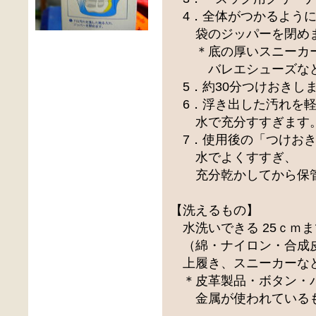
4．全体がつかるように
袋のジッパーを閉め
＊底の厚いスニーカー
バレエシューズなどの
5．約30分つけおきし
6．浮き出した汚れを軽
水で充分すすぎます
7．使用後の「つけおき
水でよくすすぎ、
充分乾かしてから保管
【洗えるもの】
水洗いできる 25ｃｍ
（綿・ナイロン・合成
上履き、スニーカーな
＊皮革製品・ボタン・バ
金属が使われているも