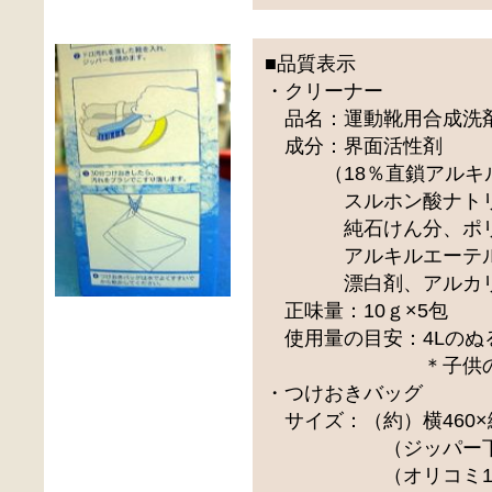
■品質表示
・クリーナー
品名：運動靴用合成洗
成分：界面活性剤
（18％直鎖アルキ
スルホン酸ナトリ
純石けん分、ポリオ
アルキルエーテル
漂白剤、アルカリ
正味量：10ｇ×5包
使用量の目安：4Lのぬ
＊子供の靴（20
・つけおきバッグ
サイズ：（約）横460×縦
（ジッパー下25
（オリコミ100