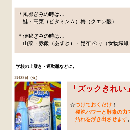
＊風邪ぎみの時は…
鮭・高菜（ビタミンＡ）梅（クエン酸）
＊便秘ぎみの時は…
山菜・赤飯（あずき）・昆布 のり（食物繊維
学校の上履き・運動靴などに。
3月28日（火）
「
ズックきれい
☆
つけておくだけ
！
発泡パワーと酵素の力
汚れを浮き出させます