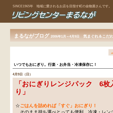
SINCE1965年 地域に愛されるお店を目指す町の金物屋さんです。
まるながブログ
気まぐれ＆こだ
2006年1月～4月9日
←
いつでもおにぎり。行楽・お弁当・冷凍保存に！
4月9日（日）
「
おにぎりレンジパック 6枚
り
」
☆
ごはんを詰めれば「すぐ」おにぎり！
そのまま持ち運べとっても便利。冷凍・レン