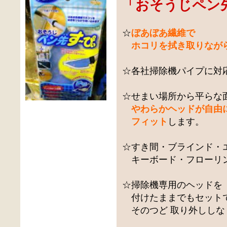
「
おそうじペン
☆
ぼあぼあ繊維で
ホコリを拭き取りなが
☆各社掃除機パイプに対
☆せまい場所から平らな
やわらかヘッドが自由
フィット
します。
☆すき間・ブラインド・
キーボード・フローリ
☆掃除機専用のヘッドを
付けたままでもセット
そのつど 取り外ししなく