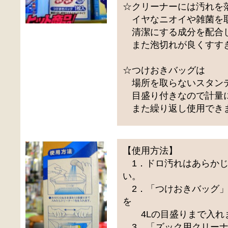
☆クリーナーには汚れを
イヤなニオイや雑菌を
清潔にする成分を配合
また泡切れが良くすすぎ
☆つけおきバッグは
場所を取らないスタン
目盛り付きなので計量
また繰り返し使用でき
【使用方法】
1．ドロ汚れはあらかじ
い。
2．「つけおきバッグ」
を
4Lの目盛りまで入れ
3．「ズック用クリーナ