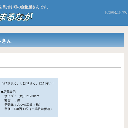
お店を目指す町の金物屋さんです。
お気軽にお問
ふきん
☆拭き良く、しぼり良く、乾き良い！
■品質表示
サイズ：（約）21×30cm
材質：：綿
発売元：八ツ矢工業（株）
単価：148円＋税（＊掲載時価格）