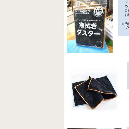
マイ
めく
これ
お使
☆汚
ブラ