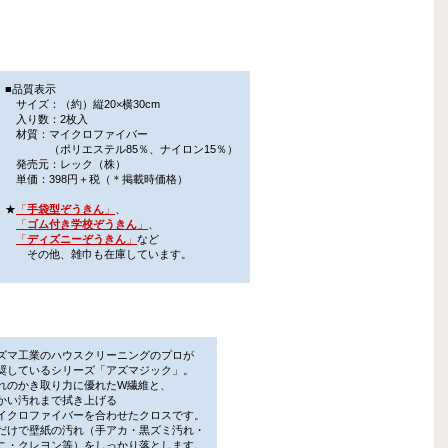
■品質表示
サイズ：（約）縦20×横30cm
入り数：2枚入
材質：マイクロファイバー
（ポリエステル85％、ナイロン15％）
発売元：レック（株）
単価：398円＋税（＊掲載時価格）
★
「
手袋型ぞうきん
」
、
「
ゴム付き学校ぞうきん
」
、
「
ディズニーぞうきん
」
など
その他、雑巾も在庫しています。
ズマ工業のハウスクリーニングのプロが
しているシリーズ「アズマジック」。
のかき取り力に優れたW繊維と、
い汚れまで拭き上げる
クロファイバーを合わせたクロスです。
けで壁紙の汚れ（手アカ・黒ズミ汚れ・
・クレヨン等）をしっかり落とします。