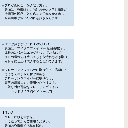
☆プロが認める「かき取り力」。
表面は「W繊維」。毛足の長いブラシ繊維が
清掃面の凹凸に入り込んで汚れをかき出し、
吸着繊維が浮いた汚れを拭き取ります。
☆仕上げ拭きまでこれ１枚でOK！
裏面は「マイクロファイバー(極細繊維)」。
繊維の1本1本にエッジがついているので、
従来の繊維では滑ってしまう汚れもかき取り、
キレイに仕上げ拭きすることができます。
☆フローリングワイパーに取り付けて高所にも。
ぞうきん等が取り付け可能な
フローリングワイパーに取り付け、
高所の清掃にもご使用いただけます。
（取り付け可能なフローリングワイパー
：ヘッドサイズ約29×10cm以内）
【使い方】
・クロスに水を含ませ、
よく絞ってからご使用ください。
表面のW繊維で汚れを拭き、