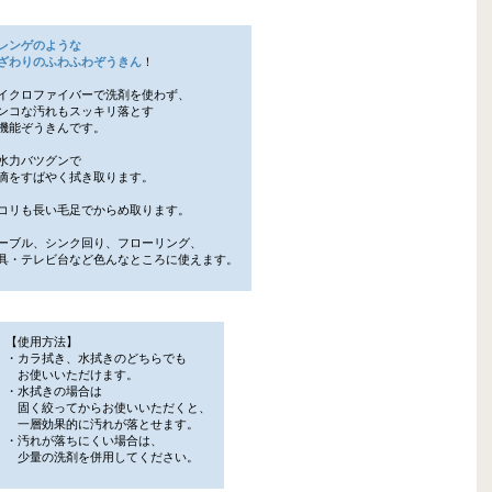
レンゲのような
わりのふわふわぞうきん
！
イクロファイバーで洗剤を使わず、
コな汚れもスッキリ落とす
能ぞうきんです。
水力バツグンで
をすばやく拭き取ります。
コリも長い毛足でからめ取ります。
ーブル、シンク回り、フローリング、
・テレビ台など色んなところに使えます。
【使用方法】
・カラ拭き、水拭きのどちらでも
お使いいただけます。
・水拭きの場合は
固く絞ってからお使いいただくと、
一層効果的に汚れが落とせます。
・汚れが落ちにくい場合は、
少量の洗剤を併用してください。