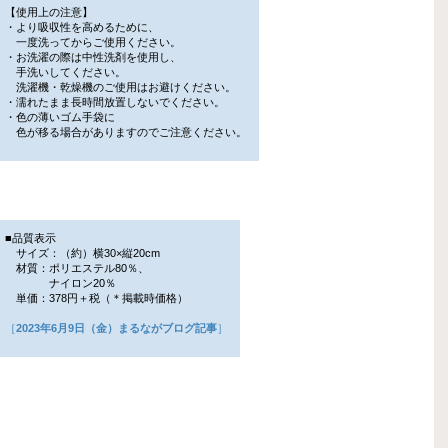
【使用上の注意】
・より吸収性を高めるために、
一度洗ってからご使用ください。
・お洗濯の際は中性洗剤を使用し、
手洗いしてください。
洗濯機・乾燥機のご使用はお避けください。
・濡れたまま長時間放置しないでください。
・色の薄いゴム手袋に
色が移る場合がありますのでご注意ください。
■品質表示
サイズ：（約）横30×縦20cm
材質：ポリエステル80％、
ナイロン20％
単価：378円＋税（＊掲載時価格）
［
2023年6月9日（金）まるながブログ記事
］