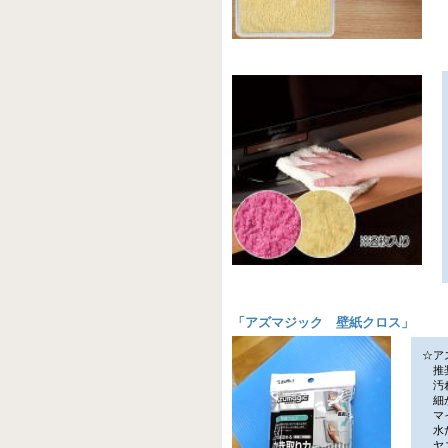
「
アズマジック 壁紙クロス
」
☆ア
推奨
汚れ
細か
マイ
水だ
ヤニ