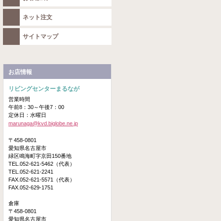
ネット注文
サイトマップ
お店情報
リビングセンターまるなが
営業時間
午前8：30～午後7：00
定休日：水曜日
marunaga@kvd.biglobe.ne.jp
〒458-0801
愛知県名古屋市
緑区鳴海町字京田150番地
TEL.052-621-5462（代表）
TEL.052-621-2241
FAX.052-621-5571（代表）
FAX.052-629-1751
倉庫
〒458-0801
愛知県名古屋市