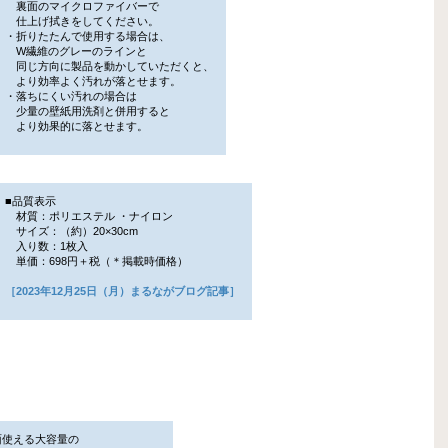
裏面のマイクロファイバーで
仕上げ拭きをしてください。
・折りたたんで使用する場合は、
W繊維のグレーのラインと
同じ方向に製品を動かしていただくと、
より効率よく汚れが落とせます。
・落ちにくい汚れの場合は
少量の壁紙用洗剤と併用すると
より効果的に落とせます。
■品質表示
材質：ポリエステル ・ナイロン
サイズ：（約）20×30cm
入り数：1枚入
単価：698円＋税（＊掲載時価格）
［2023年12月25日（月）まるながブログ記事］
面使える大容量の