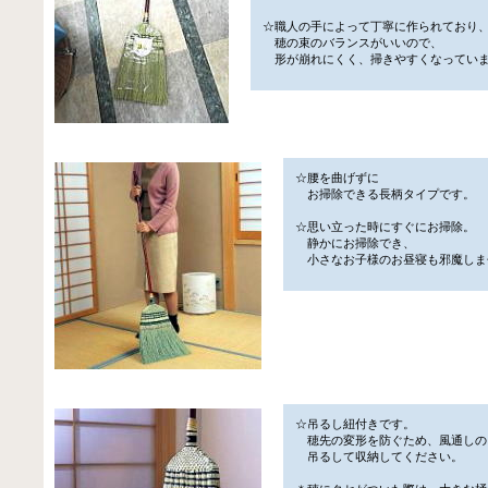
☆職人の手によって丁寧に作られており
穂の束のバランスがいいので、
形が崩れにくく、掃きやすくなってい
☆腰を曲げずに
お掃除できる長柄タイプです。
☆思い立った時にすぐにお掃除。
静かにお掃除でき、
小さなお子様のお昼寝も邪魔しま
☆吊るし紐付きです。
穂先の変形を防ぐため、風通しの
吊るして収納してください。