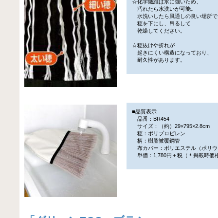
☆化学繊維は水に強いため、
汚れたら水洗いが可能。
水洗いしたら風通しの良い場所で
穂を下にし、吊るして
乾燥してください。
☆穂抜けや折れが
起きにくい構造になっており、
耐久性があります。
■品質表示
品番：BR454
サイズ：（約）29×795×2.8cm
穂：ポリプロピレン
柄：樹脂被覆鋼管
布カバー：ポリエステル（ポリウ
単価：1,780円＋税（＊掲載時価