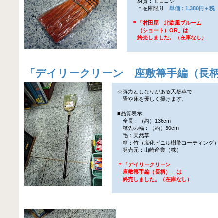
材質：モロコシ
＊在庫限り
単価：1,380円＋税
＊「村田屋 北欧風ブルーム
（ショート）OR」は
終売しました。（在庫なし）
「
デイリークリーン 座敷箒手編（長
☆弾力としなりがある天然草で
畳や床を優しく掃けます。
■品質表示
全長：（約）136cm
穂先の幅：（約）30cm
毛：天然草
柄：竹（塩化ビニル樹脂コーティング
発売元：山崎産業（株）
＊「デイリークリーン
座敷箒手編（長柄）」は
終売しました。（在庫なし）