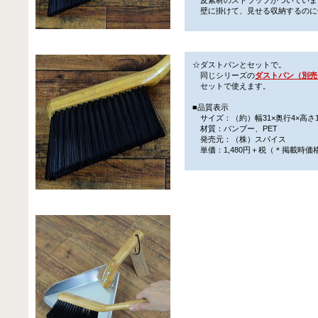
壁に掛けて、見せる収納するのに
☆ダストパンとセットで。
同じシリーズの
ダストパン（別売
セットで使えます。
■品質表示
サイズ：（約）幅31×奥行4×高さ1
材質：バンブー、PET
発売元：（株）スパイス
単価：1,480円＋税（＊掲載時価