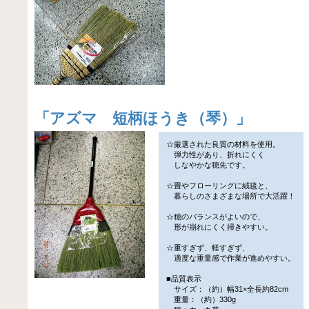
「
アズマ 短柄ほうき（琴）
」
☆厳選された良質の材料を使用。
弾力性があり、折れにくく
しなやかな穂先です。
☆畳やフローリングに絨毯と、
暮らしのさまざまな場所で大活躍！
☆穂のバランスがよいので、
形が崩れにくく掃きやすい。
☆重すぎず、軽すぎず、
適度な重量感で作業が進めやすい。
■品質表示
サイズ：（約）幅31×全長約82cm
重量：（約）330g