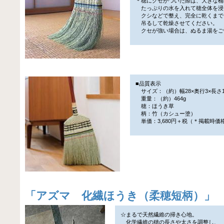
＊穂にクセがついた際は、大きな桶
たっぷりの水を入れて穂全体を浸
クシなどで整え、完全に乾くまで
吊るして乾燥させてください。
クセが強い場合は、ぬるま湯をご
■品質表示
サイズ：（約）幅28×奥行3×長さ1
重量：（約）464g
穂：ほうき草
柄：竹（カシュー塗）
単価：3,680円＋税（＊掲載時価
「
アズマ 化繊ほうき（柔穂短柄）
」
☆まるで天然繊維の掃き心地。
化学繊維の穂の長さや太さを調整し、