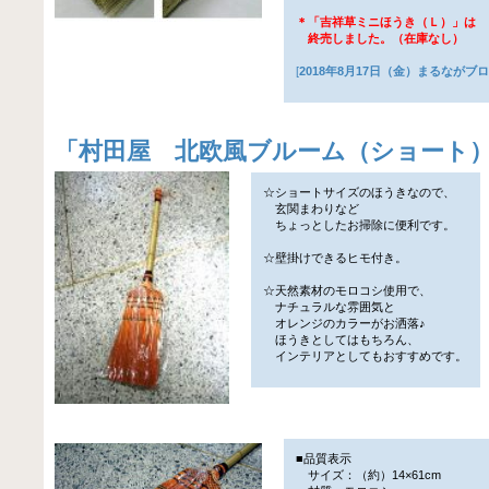
＊「吉祥草ミニほうき（Ｌ）」は
終売しました。（在庫なし）
[
2018年8月17日（金）まるながブ
「
村田屋 北欧風ブルーム（ショート）
☆ショートサイズのほうきなので、
玄関まわりなど
ちょっとしたお掃除に便利です。
☆壁掛けできるヒモ付き。
☆天然素材のモロコシ使用で、
ナチュラルな雰囲気と
オレンジのカラーがお洒落♪
ほうきとしてはもちろん、
インテリアとしてもおすすめです。
■品質表示
サイズ：（約）14×61cm