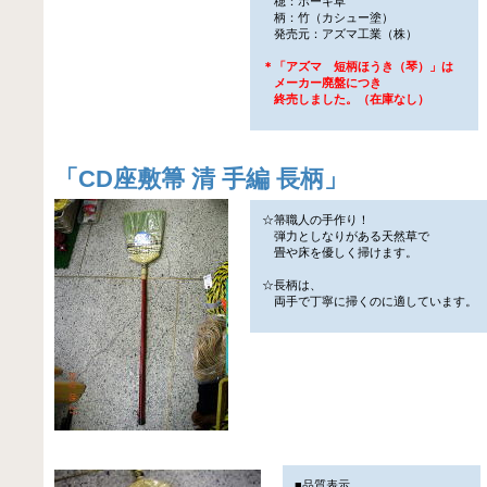
穂：ホーキ草
柄：竹（カシュー塗）
発売元：アズマ工業（株）
＊「アズマ 短柄ほうき（琴）」は
メーカー廃盤につき
終売しました。（在庫なし）
「
CD座敷箒 清 手編 長柄
」
☆箒職人の手作り！
弾力としなりがある天然草で
畳や床を優しく掃けます。
☆長柄は、
両手で丁寧に掃くのに適しています。
■品質表示