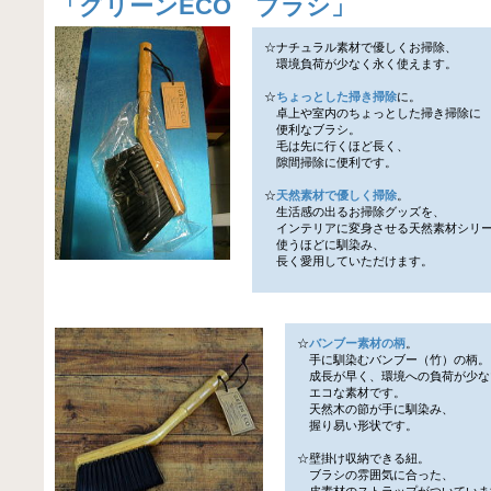
「
グリーンECO ブラシ
」
☆ナチュラル素材で優しくお掃除、
環境負荷が少なく永く使えます。
☆
ちょっとした掃き掃除
に。
卓上や室内のちょっとした掃き掃除に
便利なブラシ。
毛は先に行くほど長く、
隙間掃除に便利です。
☆
天然素材で優しく掃除
。
生活感の出るお掃除グッズを、
インテリアに変身させる天然素材シリ
使うほどに馴染み、
長く愛用していただけます。
☆
バンブー素材の柄
。
手に馴染むバンブー（竹）の柄。
成長が早く、環境への負荷が少な
エコな素材です。
天然木の節が手に馴染み、
握り易い形状です。
☆壁掛け収納できる紐。
ブラシの雰囲気に合った、
皮素材のストラップがついていま