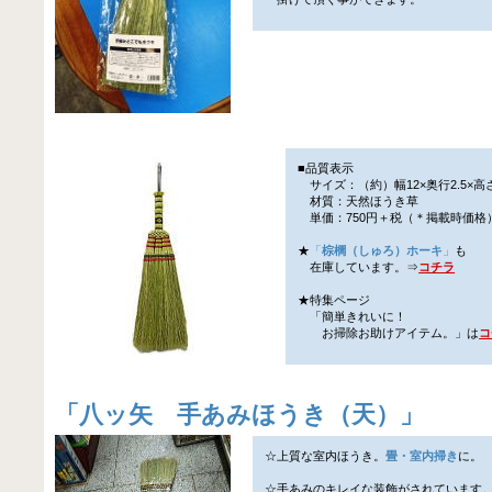
■品質表示
サイズ：（約）幅12×奥行2.5×高さ
材質：天然ほうき草
単価：750円＋税（＊掲載時価格
★
「
棕櫚（しゅろ）ホーキ
」
も
在庫しています。⇒
コチラ
★特集ページ
「簡単きれいに！
お掃除お助けアイテム。」は
コ
「
八ッ矢 手あみほうき（天）
」
☆上質な室内ほうき。
畳・室内掃き
に。
☆手あみのキレイな装飾がされています