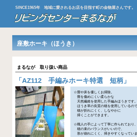
SINCE1965年 地域に愛されるお店を目指す町の金物屋さんです。
座敷ホーキ（ほうき）
まるなが 取り扱い商品
「
AZ112 手編みホーキ特選 短柄
」
☆畳や床を優しくお掃除。
畳を傷めにくい柔らかな
天然繊維を使用した手編みほうきです
ほうき草の良質の穂を使用しているの
穂が折れにくく、しなやかに
掃くことができます。
☆職人の手によって丁寧に作られており
穂の束のバランスがいいので、
形が崩れにくく、掃きやすくなってい