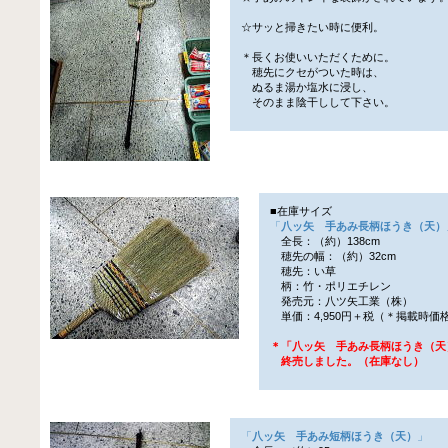
☆サッと掃きたい時に便利。
＊長くお使いいただくために。
穂先にクセがついた時は、
ぬるま湯か塩水に浸し、
そのまま陰干しして下さい。
■在庫サイズ
「
八ッ矢 手あみ長柄ほうき（天）
全長：（約）138cm
穂先の幅：（約）32cm
穂先：い草
柄：竹・ポリエチレン
発売元：八ツ矢工業（株）
単価：4,950円＋税（＊掲載時価
＊「八ッ矢 手あみ長柄ほうき（天
終売しました。（在庫なし）
「
八ッ矢 手あみ短柄ほうき（天）
」