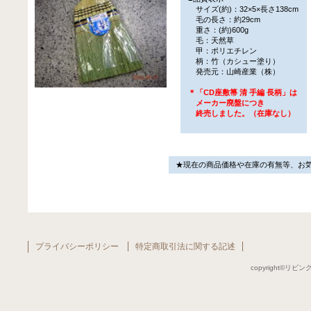
サイズ(約)：32×5×長さ138cm
毛の長さ：約29cm
重さ：(約)600g
毛：天然草
甲：ポリエチレン
柄：竹（カシュー塗り）
発売元：山崎産業（株）
＊「CD座敷箒 清 手編 長柄」は
メーカー廃盤につき
終売しました。（在庫なし）
★現在の商品価格や在庫の有無等、お
プライバシーポリシー
特定商取引法に関する記述
copyright©リビング