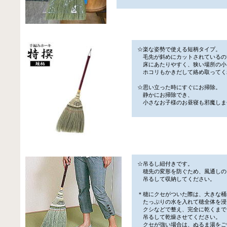
☆楽な姿勢で使える短柄タイプ。
毛先が斜めにカットされているの
床にあたりやすく、狭い場所の小
ホコリもかきだして絡め取ってく
☆思い立った時にすぐにお掃除。
静かにお掃除でき、
小さなお子様のお昼寝も邪魔しま
☆吊るし紐付きです。
穂先の変形を防ぐため、風通しの
吊るして収納してください。
＊穂にクセがついた際は、大きな桶
たっぷりの水を入れて穂全体を浸
クシなどで整え、完全に乾くまで
吊るして乾燥させてください。
クセが強い場合は、ぬるま湯をご