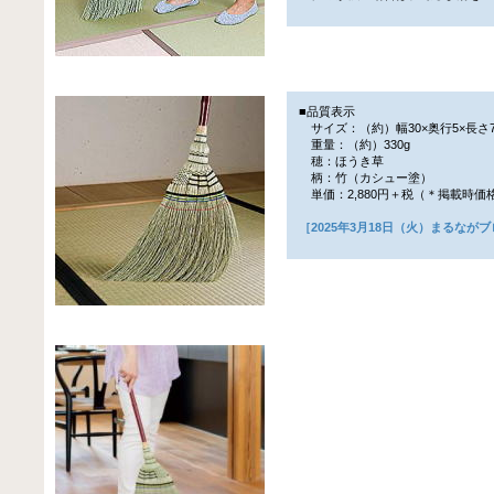
■品質表示
サイズ：（約）幅30×奥行5×長さ78
重量：（約）330g
穂：ほうき草
柄：竹（カシュー塗）
単価：2,880円＋税（＊掲載時価
［2025年3月18日（火）まるなが