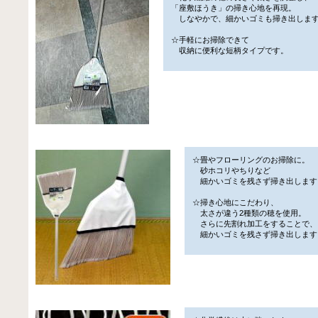
「座敷ほうき」の掃き心地を再現。
しなやかで、細かいゴミも掃き出しま
☆手軽にお掃除できて
収納に便利な短柄タイプです。
☆畳やフローリングのお掃除に。
砂ホコリやちりなど
細かいゴミを残さず掃き出します
☆掃き心地にこだわり、
太さが違う2種類の穂を使用。
さらに先割れ加工をすることで、
細かいゴミを残さず掃き出します