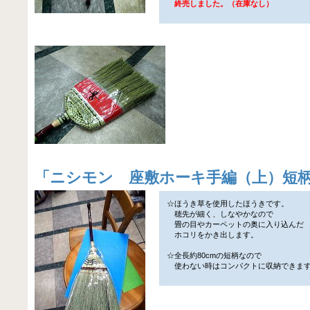
終売しました。（在庫なし）
「
ニシモン 座敷ホーキ手編（上）短
☆ほうき草を使用したほうきです。
穂先が細く、しなやかなので
畳の目やカーペットの奥に入り込んだ
ホコリをかき出します。
☆全長約80cmの短柄なので
使わない時はコンパクトに収納できま