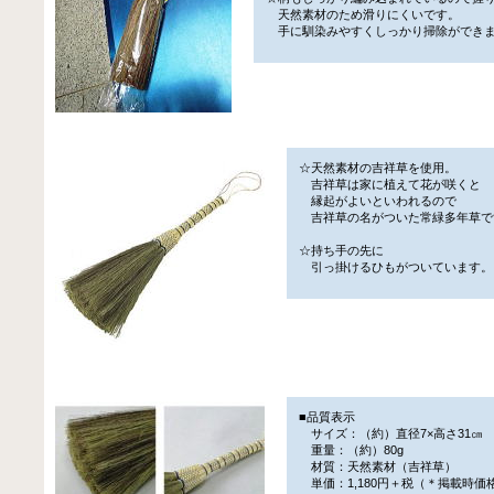
天然素材のため滑りにくいです。
手に馴染みやすくしっかり掃除ができ
☆天然素材の吉祥草を使用。
吉祥草は家に植えて花が咲くと
縁起がよいといわれるので
吉祥草の名がついた常緑多年草で
☆持ち手の先に
引っ掛けるひもがついています。
■品質表示
サイズ：（約）直径7×高さ31㎝
重量：（約）80g
材質：天然素材（吉祥草）
単価：1,180円＋税（＊掲載時価