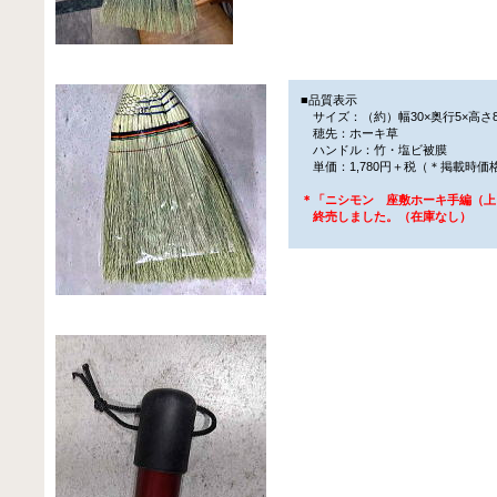
■品質表示
サイズ：（約）幅30×奥行5×高さ8
穂先：ホーキ草
ハンドル：竹・塩ビ被膜
単価：1,780円＋税（＊掲載時価
＊「ニシモン 座敷ホーキ手編（上
終売しました。（在庫なし）