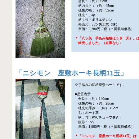
全長：（約）95cm
柄の長さ：（約）45cm
穂先の幅：（約）32cm
穂先：い草
柄：竹・ポリエチレン
発売元：八ツ矢工業（株）
単価：2,780円＋税（＊掲載時価格）
＊「八ッ矢 手あみ短柄ほうき（天）」
終売しました。（在庫なし）
「
ニシモン 座敷ホーキ長柄11玉
」
☆手編みの長柄座敷ホーキです。
■品質表示
全長：（約）140cm
穂先の幅：（約）25cm
穂先の厚み：（約）3.5cm
毛：ホーキ草
柄：竹（PVCチューブ巻き）
腹巻：PVC
単価：1,980円＋税（＊掲載時価格）
＊「ニシモン 座敷ホーキ長柄11玉」は