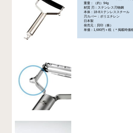
重量：（約）94g
材質 刃：ステンレス刃物鋼
本体：18-8ステンレススチール
刃カバー：ポリエチレン
日本製
発売元：貝印（株）
単価：1,680円＋税（＊掲載時価