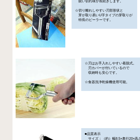
鋭い切れ味が長続きします。
☆切り離れしやすい刃部形状と
芽が取り易いU字タイプの芽取りが
特長のピーラーです。
☆刃はお手入れしやすい着脱式。
刃カバーが付いているので
収納時も安心です。
☆食器洗浄乾燥機使用可能。
■品質表示
サイズ：（約）幅8.5×奥行20×高さ