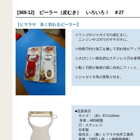
[369-12] ピーラー（皮むき） いろいろ！ ＃27
【
ヒマラヤ 良く切れるピーラー
】
☆リンゴやジャガイモの皮むきに。
ニンジンやゴボウのササガキに。
☆特殊刃付け加工を施して切れ味がアッ
☆さびにくい衛生的なステンレス刃を使
☆動く刃部が食材の形に自在にフィット
☆ジャガイモ等の芽取り付き。
■品質表示
サイズ：（約）67×110mm
本体：ABS樹脂
刃：ステンレス
日本製
発売元：（株）ヒマラヤ化学工業所
単価：238円＋税（＊掲載時価格）