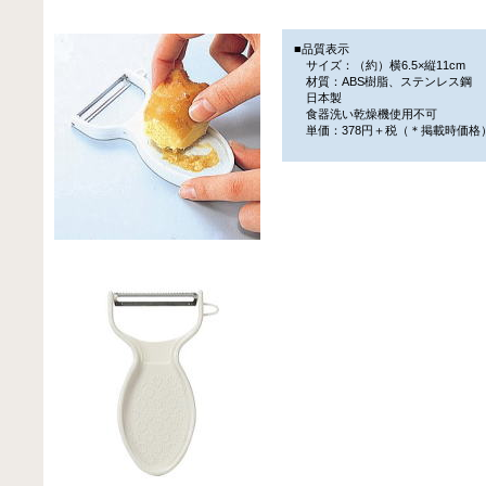
■品質表示
サイズ：（約）横6.5×縦11cm
材質：ABS樹脂、ステンレス鋼
日本製
食器洗い乾燥機使用不可
単価：378円＋税（＊掲載時価格