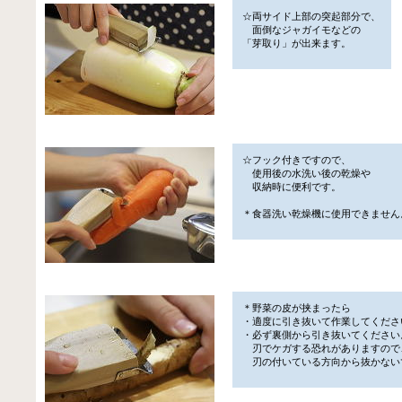
☆両サイド上部の突起部分で、
面倒なジャガイモなどの
「芽取り」が出来ます。
☆フック付きですので、
使用後の水洗い後の乾燥や
収納時に便利です。
＊食器洗い乾燥機に使用できません
＊野菜の皮が挟まったら
・適度に引き抜いて作業してくださ
・必ず裏側から引き抜いてください
刃でケガする恐れがありますので
刃の付いている方向から抜かない