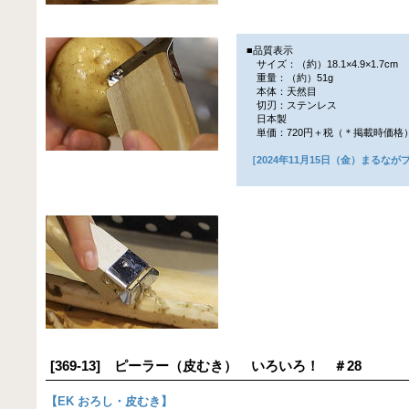
■品質表示
サイズ：（約）18.1×4.9×1.7cm
重量：（約）51g
本体：天然目
切刃：ステンレス
日本製
単価：720円＋税（＊掲載時価格
［2024年11月15日（金）まるな
[369-13] ピーラー（皮むき） いろいろ！ ＃28
【
EK おろし・皮むき
】