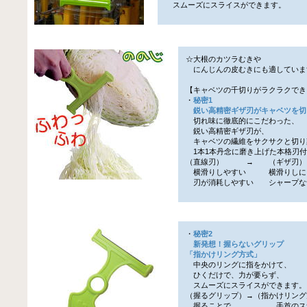
スムーズにスライスができます。
☆大根のカツラむきや
にんじんの皮むきにも適していま
【キャベツの千切りがラクラクでき
・
秘密1
鋭い高精密ギザ刃がキャベツを切
切れ味に徹底的にこだわった、
鋭い高精密ギザ刃が、
キャベツの繊維をサクサクと切り
1本1本丹念に磨き上げた本格刃付
（直線刃） → （ギザ刃）
横滑りしやすい 横滑りしに
刃が消耗しやすい シャープな
・
秘密2
新発想！握らないグリップ
「指かけリング方式」
中央のリングに指をかけて、
ひくだけで、力が要らず、
スムーズにスライスができます。
（握るグリップ）→（指かけリン
握ることで 手首のスナ