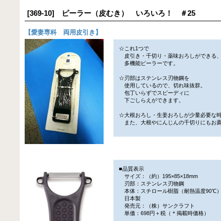
[369-10] ピーラー（皮むき） いろいろ！ ＃25
【
愛妻専科 両用皮引き
】
☆これ1つで
皮引き・千切り・薬味おろしができる
多機能ピーラーです。
☆刃部はステンレス刃物鋼を
使用しているので、切れ味抜群。
包丁いらずでスピーディに
下ごしらえができます。
☆大根おろし・生姜おろしが少量必要な
また、大根やにんじんの千切りにもお
■品質表示
サイズ：（約）195×85×18mm
刃部：ステンレス刃物鋼
本体：スチロール樹脂（耐熱温度90℃
日本製
発売元：（株）サンクラフト
単価：698円＋税（＊掲載時価格）