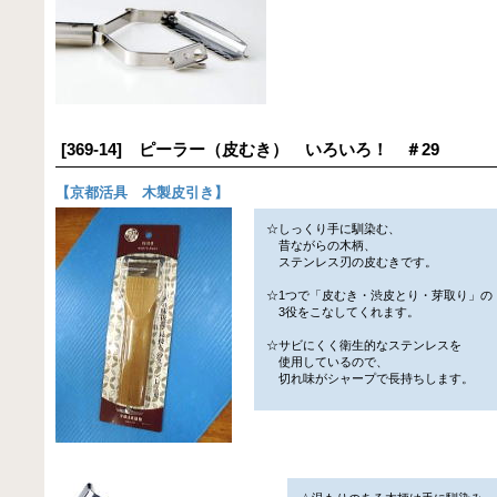
[369-14] ピーラー（皮むき） いろいろ！ ＃29
【
京都活具 木製皮引き
】
☆しっくり手に馴染む、
昔ながらの木柄、
ステンレス刃の皮むきです。
☆1つで「皮むき・渋皮とり・芽取り」の
3役をこなしてくれます。
☆サビにくく衛生的なステンレスを
使用しているので、
切れ味がシャープで長持ちします。