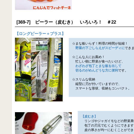
[369-7] ピーラー（皮むき） いろいろ！ ＃22
【
ロングピーラー＋プラス
】
☆まな板いらず！料理の時間が短縮！
野菜の下ごしらえがスピーディに
でき
☆こんな人にお薦め！
忙しい朝に野菜が食べたいけど、
わざわざ包丁とまな板を出して
切るのがめんどうな方に便利
です。
☆スリムな収納
縦型に刃が付いていますので、
スマートな形状、収納もコンパクト。
【皮むき】
リンゴやジャガイモなどの野菜果
包丁の刃元でむくようにできます
皮の厚さが均一にむくことができ