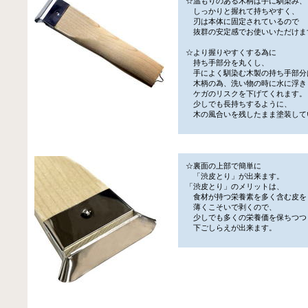
☆温もりのある木柄は手に馴染み、
しっかりと握れて持ちやすく、
刃は本体に固定されているので
抜群の安定感でお使いいただけま
☆より握りやすくする為に
持ち手部分を丸くし、
手によく馴染む木製の持ち手部分
木柄の為、洗い物の時に水に浮き
ケガのリスクを下げてくれます。
少しでも長持ちするように、
木の風合いを残したまま塗装して
☆裏面の上部で簡単に
「渋皮とり」が出来ます。
「渋皮とり」のメリットは、
食材が持つ栄養素を多く含む皮を
薄くこそいで剥くので、
少しでも多くの栄養価を保ちつつ
下ごしらえが出来ます。