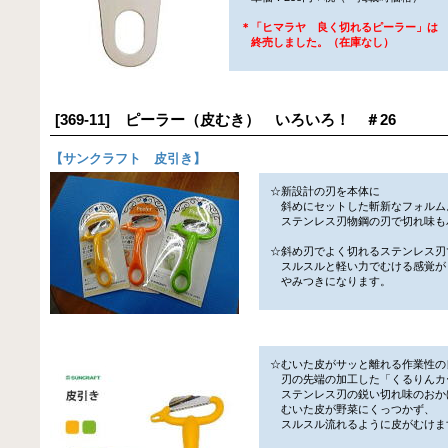
＊「ヒマラヤ 良く切れるピーラー」は
終売しました。（在庫なし）
[369-11] ピーラー（皮むき） いろいろ！ ＃26
【
サンクラフト 皮引き
】
☆新設計の刃を本体に
斜めにセットした斬新なフォルム
ステンレス刃物鋼の刃で切れ味も
☆斜め刃でよく切れるステンレス刃
スルスルと軽い力でむける感覚が
やみつきになります。
☆むいた皮がサッと離れる作業性の
刃の先端の加工した「くるりんカ
ステンレス刃の鋭い切れ味のおか
むいた皮が野菜にくっつかず、
スルスル流れるように皮がむけま