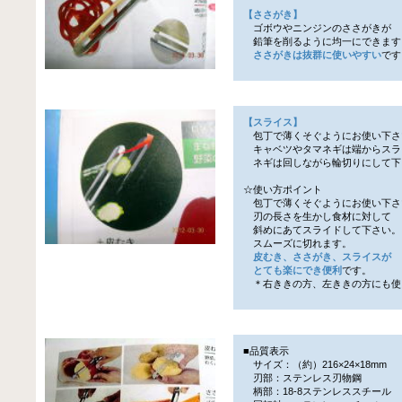
【ささがき】
ゴボウやニンジンのささがきが
鉛筆を削るように均一にできます
ささがきは抜群に使いやすい
です
【スライス】
包丁で薄くそぐようにお使い下さ
キャベツやタマネギは端からスラ
ネギは回しながら輪切りにして下
☆使い方ポイント
包丁で薄くそぐようにお使い下さ
刃の長さを生かし食材に対して
斜めにあてスライドして下さい。
スムーズに切れます。
皮むき、ささがき、スライスが
とても楽にでき便利
です。
＊右ききの方、左ききの方にも使
■品質表示
サイズ：（約）216×24×18mm
刃部：ステンレス刃物鋼
柄部：18-8ステンレススチール