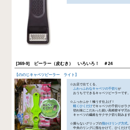
[369-9] ピーラー（皮むき） いろいろ！ ＃24
【
ののじキャベツピーラー ライト
】
☆お店で出てくる、
ふわっふわなキャベツの千切り
が
おうちでできるキャベツピーラーです
☆ふっかふか！極うす仕上げ！
軽くひくだけ
でキャベツの千切りがラ
切れ味にこだわった鋭い高精密ギザ刃
キャベツの繊維をサクサク切り刻みま
☆握らないグリップの
指かけリング方式
中央のリングに指をかけて、ひくだけで