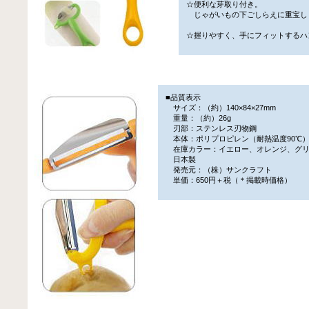
☆便利な芽取り付き。
じゃがいもの下ごしらえに重宝し
☆握りやすく、手にフィットするハ
■品質表示
サイズ：（約）140×84×27mm
重量：（約）26g
刃部：ステンレス刃物鋼
本体：ポリプロピレン（耐熱温度90℃
在庫カラー：イエロー、オレンジ、グ
日本製
発売元：（株）サンクラフト
単価：650円＋税（＊掲載時価格）