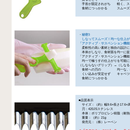
手首が固定されがち 軽く、ス
食材につっかかる スムーズ
・
秘密3
しなってスムーズ！均一な仕上が
「アクティブ・サスペンション機能
柔軟性の高い素材と独自の設計に
本体がしなり、食材面を均一に捉
「アクティブ・サスペンション機能
均一で極うすの仕上がりを可能に
（しならないグリップ）→（しな
食材への刃の 均一な、極
くい込みが安定せず キャベツ
食材につっかかる
■品質表示
サイズ：（約）幅9.6×長さ17.6×高
刃：420JSステンレス
本体：ポリプロピレン樹脂（耐熱温
重量：（約）21g
発売元：（株）レーベン