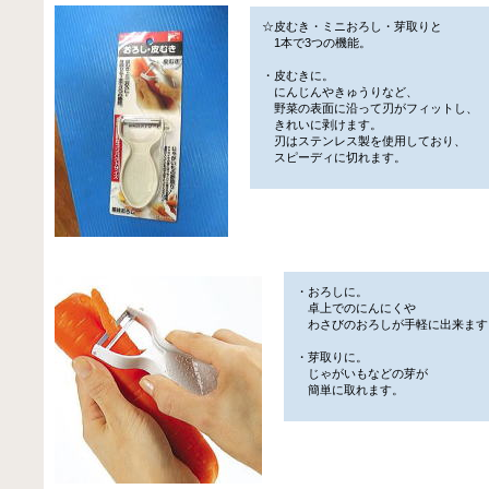
☆皮むき・ミニおろし・芽取りと
1本で3つの機能。
・皮むきに。
にんじんやきゅうりなど、
野菜の表面に沿って刃がフィットし、
きれいに剥けます。
刃はステンレス製を使用しており、
スピーディに切れます。
・おろしに。
卓上でのにんにくや
わさびのおろしが手軽に出来ます
・芽取りに。
じゃがいもなどの芽が
簡単に取れます。