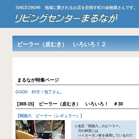
SINCE1965年 地域に愛されるお店を目指す町の金物屋さんです。
ピーラー（皮むき） いろいろ！２
まるなが特集ページ
GOOD BYE！包丁さん。
[369-15] ピーラー（皮むき） いろいろ！ ＃30
【
関孫六 ピーラー（レギュラー）
】
☆名匠「関孫六」のピーラー。
刃の材質には
ハイカーボン材を採用しているので