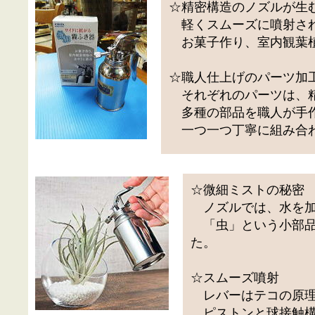
☆精密構造のノズルが生
軽くスムーズに噴射され
お菓子作り、室内観葉植
☆職人仕上げのパーツ加
それぞれのパーツは、
多種の部品を職人が手
一つ一つ丁寧に組み合わ
☆微細ミストの秘密
ノズルでは、水を加
「虫」という小部品
た。
☆スムーズ噴射
レバーはテコの原
ピストンと球接触構