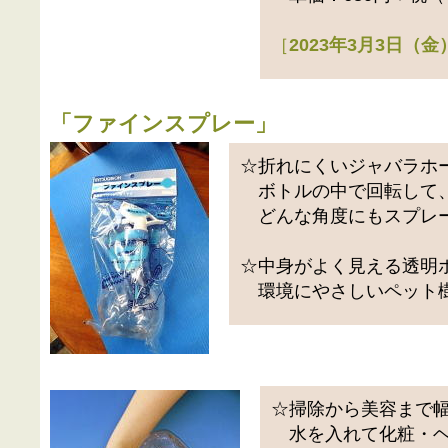
［
2023年3月3日（
「
ファインスプレー
」
☆折れにくいジャバラホ
ボトルの中で回転して
どんな角度にもスプレ
☆中身がよく見える透明
環境にやさしいペット樹
☆掃除から美容まで
水を入れて化粧・ヘ