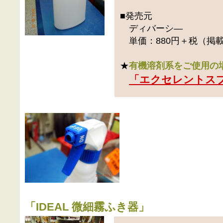
■発売元
ディバーシ―
単価：880円＋税（掲
★
有機溶剤系をご使用の
「エクセレントス
「
IDEAL 微細霧ふき器
」