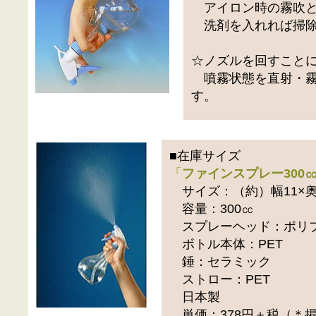
アイロン時の霧吹と
洗剤を入れれば掃除
☆ノズルを回すこと
噴霧状態を直射・霧
す。
■在庫サイズ
「
ファインスプレー300
サイズ：（約）幅11×奥行8
容量：300㏄
スプレーヘッド：ポリ
ボトル本体：PET
錘：セラミック
ストロー：PET
日本製
単価：378円＋税（＊