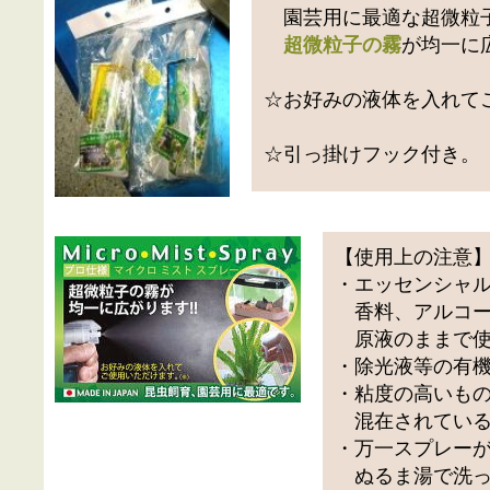
園芸用に最適な超微粒
超微粒子の霧
が均一に
☆お好みの液体を入れて
☆引っ掛けフック付き。
【使用上の注意
・エッセンシャ
香料、アルコー
原液のままで使
・除光液等の有
・粘度の高いも
混在されている
・万一スプレー
ぬるま湯で洗っ