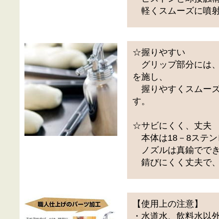
軽くスムーズに噴射
☆握りやすい
グリップ部分には、
を施し、
握りやすくスムーズ
す。
☆サビにくく、丈夫
本体は18－8ステン
ノズルは真鍮ででき
錆びにくく丈夫で、
【使用上の注意】
・水道水、飲料水以