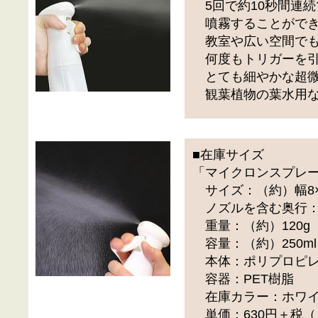
5回で約10秒間連続
噴霧することができ
教室や広い空間でも
何度もトリガーを引
とても細やかな超微
観葉植物の葉水用な
■在庫サイズ
「マイクロンスプレー
サイズ：（約）幅8×奥行
ノズルを含む奥行：（
重量：（約）120g
容量：（約）250ml
本体：ポリプロピ
容器：PET樹脂
在庫カラー：ホワ
単価：630円＋税（