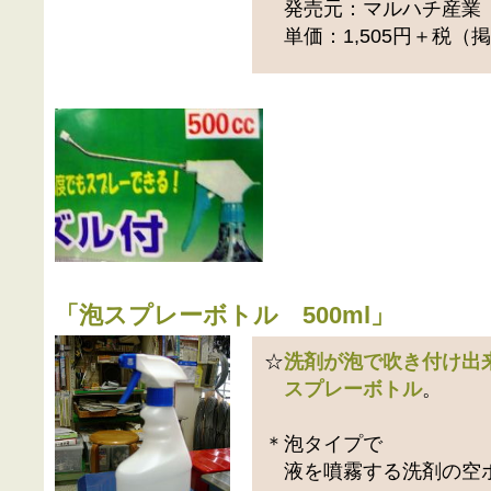
発売元：マルハチ産業
単価：1,505円＋税（
「
泡スプレーボトル 500ml
」
☆
洗剤が泡で吹き付け出
スプレーボトル
。
＊泡タイプで
液を噴霧する洗剤の空