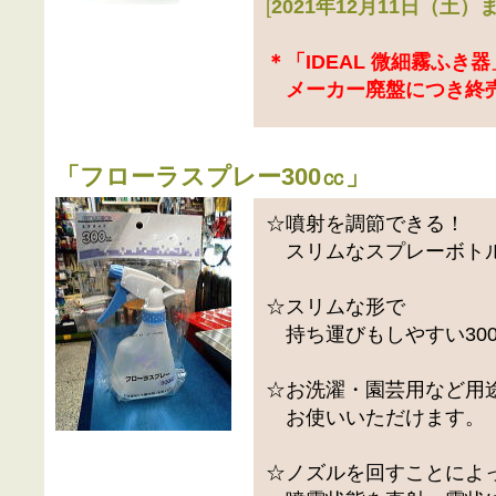
[
2021年12月11日（土
＊「IDEAL 微細霧ふき
メーカー廃盤につき終売
「
フローラスプレー300㏄
」
☆噴射を調節できる！
スリムなスプレーボト
☆スリムな形で
持ち運びもしやすい300
☆お洗濯・園芸用など用
お使いいただけます。
☆ノズルを回すことによ