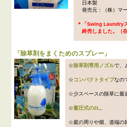
日本製
発売元：（株）マ
＊「Swing Laund
終売しました。（在
「
除草剤をまくためのスプレー
」
☆
除草剤専用ノズル
で、
☆
コンパクトタイプ
なの
☆少スペースの除草に最
☆
蓄圧式の2L
。
☆庭の周りや畑、道端の