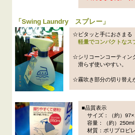
「
Swing Laundry スプレー
」
☆ピタッと手におさまる
軽量でコンパクトなス
☆シリコーンコーティン
滑らず使いやすい。
☆霧吹き部分の切り替え
■品質表示
サイズ：（約）97×1
容量：（約）250ml
材質：ポリプロピ