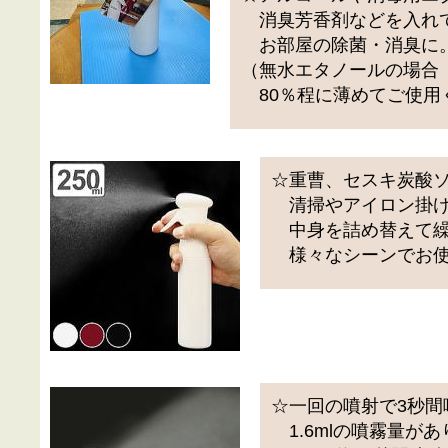
消臭芳香剤などを入れ
お部屋の除菌・消臭に
（無水エタノールの場合
80％程に薄めてご使用
☆重曹、セスキ炭酸
清掃やアイロン掛け
中身を詰め替えて繰
様々なシーンでお使
☆一回の噴射で3秒間
1.6mlの噴霧量が