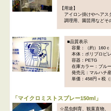
【用途】
アイロン掛けやヘアス
調理用、園芸用などそ
■品質表示
容量：（約）160ｃ
本体：ポリプロピ
容器：PETG
在庫カラー：ブル
発売元：マルハチ産
単価：458円＋税（
「
マイクロミストスプレー150ml
」
☆昆虫飼育、観葉直物、