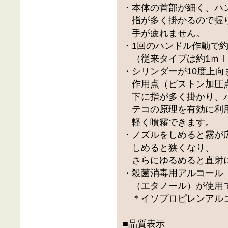
・本体の首部が細く、ハ
指が多く掛かるので握
手が疲れません。
・1回のハンドル作動で
（従来タイプは約1ｍ
・シリンダーが10度上
作用点（ピストン加圧
下に指が多く掛かり、
テコの原理を有効に利
軽く噴霧できます。
・ノズルをしめると霧が
しめると狭くなり、
さらにゆるめると直射
・殺菌消毒用アルコール
（エタノール）が使用
＊イソプロピレンアル
■品質表示