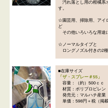
汚れ落とし用の柑橘系オ
す。
☆園芸用、掃除用、アイ
ど
その他いろいろな用途
☆ノーマルタイプと
ロングノズル付きの2種
■在庫サイズ
「ザ・スプレー＃55」
容量：（約）500ｃｃ
材質：ポリプロピレン
発売元：マルハチ産業
単価：598円＋税（掲