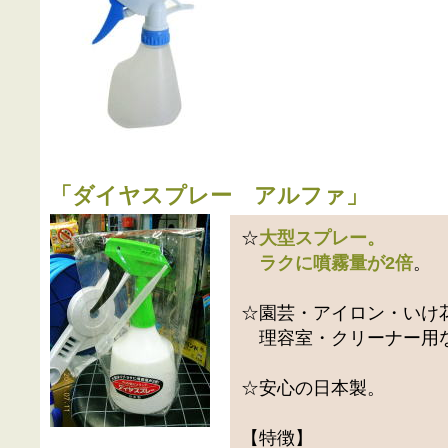
「
ダイヤスプレー アルファ
」
☆
大型スプレー。
ラクに噴霧量が2倍
。
☆園芸・アイロン・いけ
理容室・クリーナー用
☆安心の日本製。
【特徴】