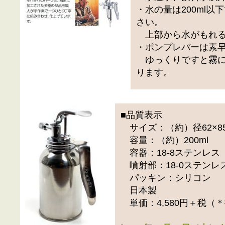
・水の量は200ml以
さい。
上部から水がもれる
・ポンプレバーは素
ゆっくりですと霧に
ります。
■品質表示
サイズ：（約）径62×85
容量：（約）200ml
容器：18-8ステンレス
噴射部：18-0ステンレ
パッキン：シリコン
日本製
単価：4,580円＋税（