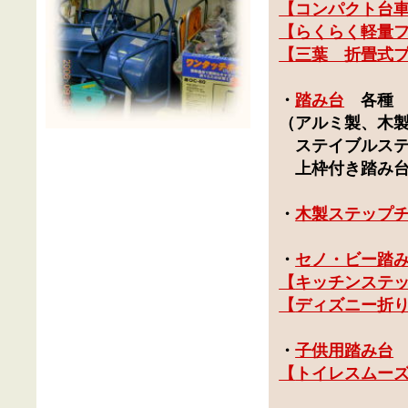
【
コンパクト台車 
【らくらく軽量
【三葉 折畳式
・
踏み台
各種
（アルミ製、木
ステイブルステ
上枠付き踏み
・
木製ステップ
・
セノ・ビー踏
【
キッチンステ
【
ディズニー折
・
子供用踏み台
【
トイレスムー