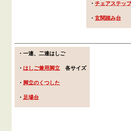
・
チェアステッ
・
玄関踏み台
・一連、
二連はしご
・
はしご兼用脚立
各サイズ
・
脚立のくつした
・
足場台