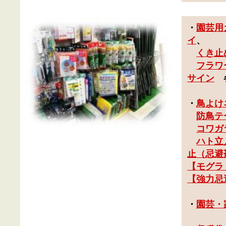
・
園芸用
イ
、
くき止
フラワ
サイン
・
鳥よけ
防鳥テ
コワガ
ハト立
止（忌避
【
モグラ
【
強力忌
・
園芸・