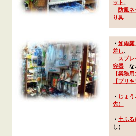
ット
、
防風ネ
り具
・
如雨露
差し
、
スプレ
容器
な
【業務用
【
ブリキ
・
じょう
先）
・
土ふる
し
）