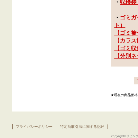
・
収穫袋
・
ゴミガ
ト）
【
ゴミ被
【
カラス
【
ゴミ収集
【分別ネ
★現在の商品価格
プライバシーポリシー
特定商取引法に関する記述
copyright©リビング