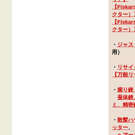
【
Fisk
クター）
【
Fisk
クター）
・
ジャス
用）
・
リサイ
【
万能リ
・
握り鋏
蚕体鋏
ミ、精密
・
散髪ハ
ッター
、
ヘアー