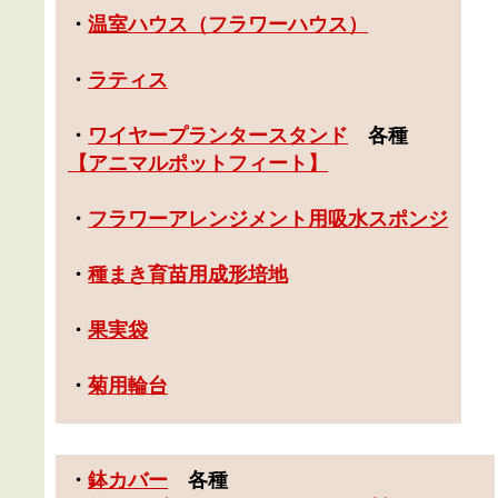
・
温室ハウス（フラワーハウス）
・
ラティス
・
ワイヤープランタースタンド
各種
【アニマルポットフィート】
・
フラワーアレンジメント用吸水スポンジ
・
種まき育苗用成形培地
・
果実袋
・
菊用輪台
・
鉢カバー
各種