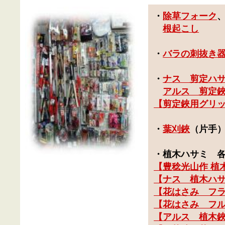
・
除草フォーク
根起こし
・
バラの刺抜き
・
ナス 剪定ハ
アルス 剪定
【
剪定鋏用グリ
・
葉刈鋏
（片手
・
植木ハサミ
各
【
豊稔光山作 植
【
ナス 植木ハ
【花はさみ フ
【花はさみ フ
【アルス 植木