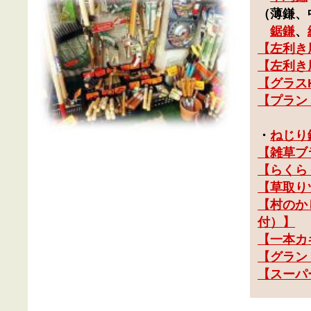
（
薄鎌、
鋸鎌
、
【左利き
【
左利き
【グラスH
【プラン
・
ねじり
【雑草ブ
【らくら
【草取り
【
村のか
付）
】
【一本カ
【グランド
【スーパ