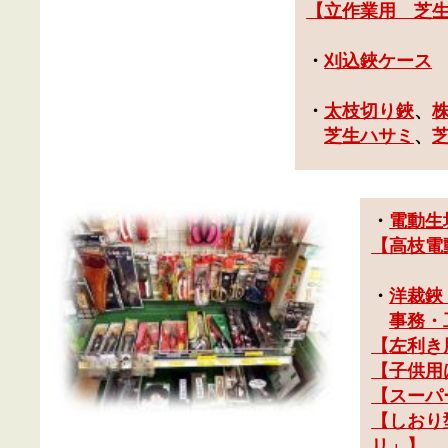
【
立作業用 芝
・
刈込鋏ケース
・
太枝切り鋏
、
芝生ハサミ
、
・
電動生
【
高枝電
・
洋裁鋏
事務・
【
左利き
【
子供用
【スーパ
【
しおり
リ」
】