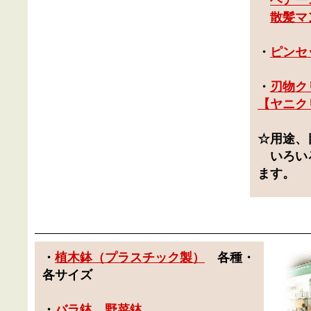
散髪マ
・
ピンセ
・
刃物ク
【ヤニク
☆用途、
いろいろ
ます。
・
植木鉢（プラスチック製）
各種・
各サイズ
・
バラ鉢
、
野菜鉢