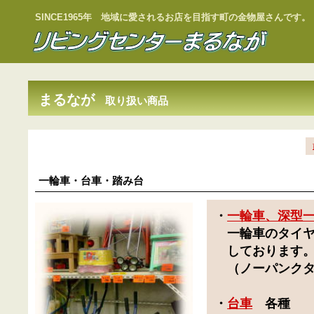
SINCE1965年 地域に愛されるお店を目指す町の金物屋さんです。
まるなが
取り扱い商品
一輪車・台車・踏み台
・
一輪車、深型
一輪車のタイ
しております
（
ノーパンク
・
台車
各種