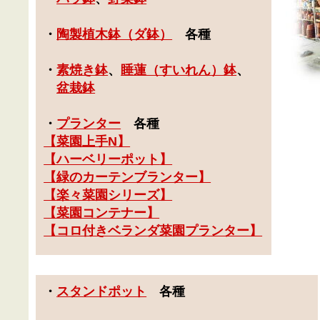
・
陶製植木鉢（ダ鉢）
各種
・
素焼き鉢
、
睡蓮（すいれん）鉢
、
盆栽鉢
・
プランター
各種
【
菜園上手
N】
【
ハーベリーポット
】
【
緑のカーテンブランター
】
【楽々菜園シリーズ】
【菜園コンテナー】
【コロ付きベランダ菜園プランター】
・
スタンドポット
各種