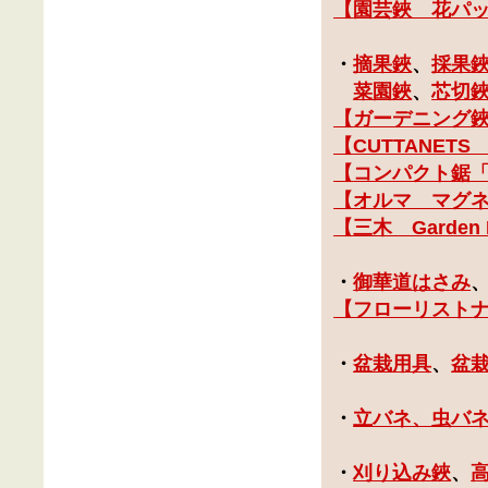
【
園芸鋏 花パ
・
摘果鋏
、
採果
菜園鋏
、
芯切
【
ガーデニング
【
CUTTANET
【
コンパクト鋸「
【オルマ マグ
【
三木 Garden
・
御華道はさみ
【フローリスト
・
盆栽用具
、
盆
・
立バネ、虫バ
・
刈り込み鋏
、