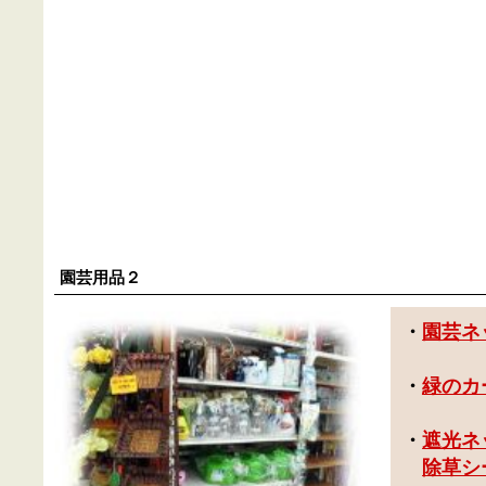
園芸用品２
・
園芸ネ
・
緑のカ
・
遮光ネ
除草シ