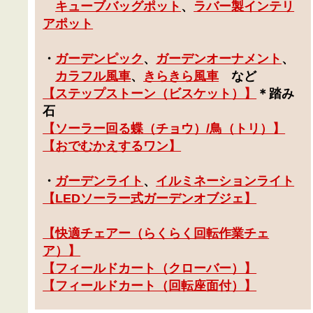
キューブバッグポット
、
ラバー製インテリ
アポット
・
ガーデンピック
、
ガーデンオーナメント
、
カラフル風車
、
きらきら風車
など
【
ステップストーン（ビスケット
）】
＊踏み
石
【ソーラー回る蝶（チョウ）/鳥（トリ）】
【おでむかえするワン】
・
ガーデンライト
、
イルミネーションライト
【
LEDソーラー式ガーデンオブジェ
】
【
快適チェアー（らくらく回転作業チェ
ア）
】
【フィールドカート（クローバー）】
【フィールドカート（回転座面付）】