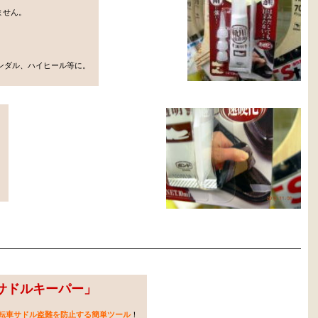
ません。
ンダル、ハイヒール等に。
）
サドルキーパー
」
転車サドル盗難を防止する簡単ツール
！