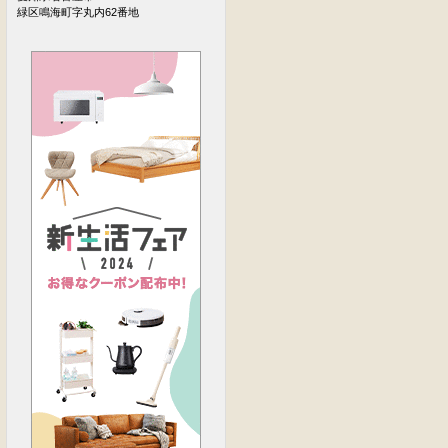
緑区鳴海町字丸内62番地