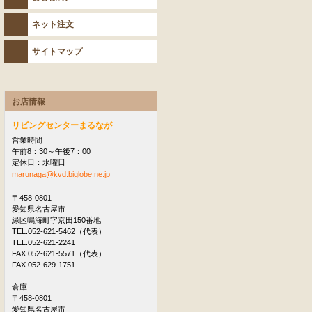
ネット注文
サイトマップ
お店情報
リビングセンターまるなが
営業時間
午前8：30～午後7：00
定休日：水曜日
marunaga@kvd.biglobe.ne.jp
〒458-0801
愛知県名古屋市
緑区鳴海町字京田150番地
TEL.052-621-5462（代表）
TEL.052-621-2241
FAX.052-621-5571（代表）
FAX.052-629-1751
倉庫
〒458-0801
愛知県名古屋市