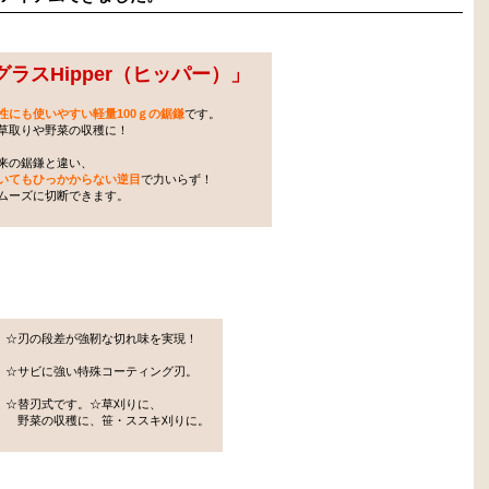
グラスHipper（ヒッパー）
」
性にも使いやすい軽量100ｇの鋸鎌
です。
取りや野菜の収穫に！
来の鋸鎌と違い、
いてもひっかからない逆目
で力いらず！
ーズに切断できます。
☆刃の段差が強靭な切れ味を実現！
☆サビに強い特殊コーティング刃。
☆替刃式です。☆草刈りに、
野菜の収穫に、笹・ススキ刈りに。