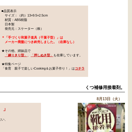
■品質表示
サイズ：（約）13×9.5×2.5cm
材質：ABS樹脂
日本製
発売元：スケーター（株）
＊「手づくり和菓子道具（干菓子型）」は
メーカー廃盤につき終売しました。（在庫なし）
★その他、姉妹品で
「
練りきり型
」
、
「
押しぬき型
」
も在庫しています。
★特集ページ
「食育 親子で楽しいCooking＆お菓子作り！」は
コチラ
くつ補修用接着剤。
8月13日（火）
）
」
ない、