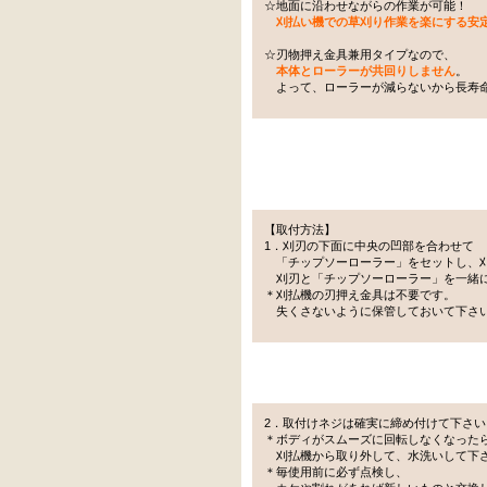
☆地面に沿わせながらの作業が可能！
刈払い機での草刈り作業を楽にする安
☆刃物押え金具兼用タイプなので、
本体とローラーが共回りしません
。
よって、ローラーが減らないから長寿
【取付方法】
1．刈刃の下面に中央の凹部を合わせて
「チップソーローラー」をセットし、
刈刃と「チップソーローラー」を一緒
＊刈払機の刃押え金具は不要です。
失くさないように保管しておいて下さ
2．取付けネジは確実に締め付けて下さい
＊ボディがスムーズに回転しなくなった
刈払機から取り外して、水洗いして下
＊毎使用前に必ず点検し、