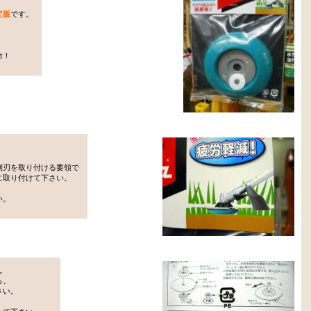
定板
です。
命！
刈刃を取り付ける要領で
に取り付けて下さい。
い。
。
ら、
さい。