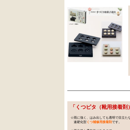
「
くつピタ（靴用接着剤
☆雨に強く、はみ出しても透明で目立た
速硬化型
くつ補修用接着剤
です。