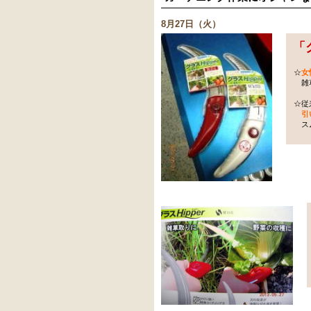
8月27日（火）
「
☆
女
雑草
☆従
引
スム