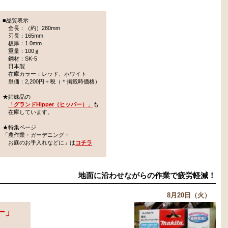
■品質表示
全長：（約）280mm
刃長：165mm
板厚：1.0mm
重量：100ｇ
鋼材：SK-5
日本製
在庫カラー：レッド、ホワイト
単価：2,200円＋税（＊掲載時価格）
★姉妹品の
「
グランドHipper（ヒッパー）
」
も
在庫しています。
★特集ページ
「農作業・ガーデニング・
お庭のお手入れなどに」は
コチラ
地面に沿わせながらの作業で疲労軽減！
8月20日（火）
ー
」