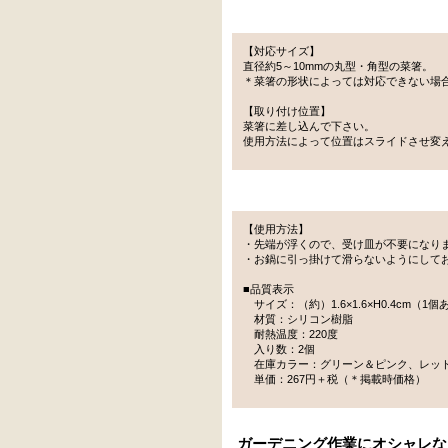
【対応サイズ】
直径約5～10mmの丸型・角型の菜箸。
＊菜箸の形状によっては対応できない場
【取り付け位置】
菜箸に差し込んで下さい。
使用方法によって位置はスライドさせ変
【使用方法】
・先端が浮くので、受け皿が不要になり
・お鍋に引っ掛けて滑らないようにして
■品質表示
サイズ：（約）1.6×1.6×H0.4cm（1
材質：シリコン樹脂
耐熱温度：220度
入り数：2個
在庫カラー：グリーン＆ピンク、レッ
単価：267円＋税（＊掲載時価格）
ガーデニング作業にオシャレな