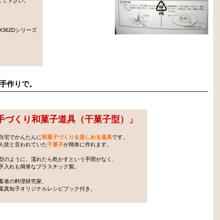
して下さい。
UX362Dシリーズ
手作りで。
手づくり和菓子道具（干菓子型）
」
自宅でかんたんに
和菓子づくりを楽しめる道具
です。
技と言われていた
干菓子
が簡単に作れます。
型のように、濡れたら乾かすという手間がなく、
入れも簡単なプラスチック製。
案者の料理研究家、
真知子オリジナルレシピブック付き。