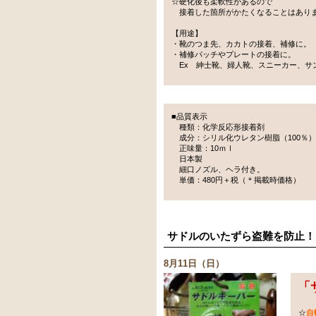
☆硬化後も柔軟性があるので
接着した箇所がかたくなることはあり
【用途】
・靴のつま先、カカトの接着、補修に。
・補修パッチやプレートの接着に。
Ex 紳士靴、婦人靴、スニーカー、サ
■品質表示
種類：化学反応形接着剤
成分：シリル化ウレタン樹脂（100％
正味量：10ｍｌ
日本製
細口ノズル、ヘラ付き。
単価：480円＋税（＊掲載時価格）
サドルのいたずら盗難を防止！
8月11日（日）
「
☆
自