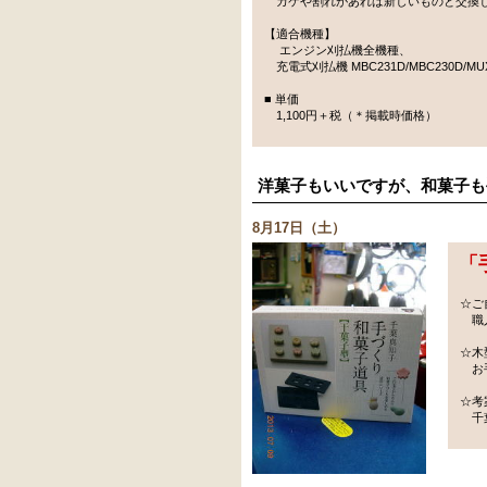
カケや割れがあれば新しいものと交換
【適合機種】
エンジン刈払機全機種、
充電式刈払機 MBC231D/MBC230D/M
■ 単価
1,100円＋税（＊掲載時価格）
洋菓子もいいですが、和菓子も
8月17日（土）
「
☆ご
職人
☆木
お手
☆考
千葉