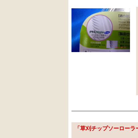
「
草刈チップソーローラ