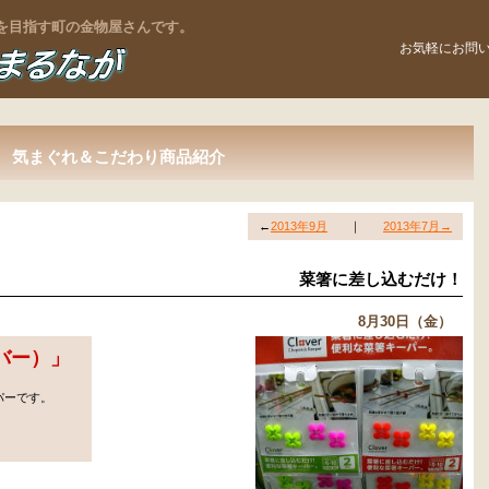
お店を目指す町の金物屋さんです。
お気軽にお問
気まぐれ＆こだわり商品紹介
←
2013年9月
｜
2013年7月→
菜箸に差し込むだけ！
8月30日（金）
バー）
」
パーです。