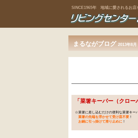
SINCE1965年 地域に愛される
まるながブログ
2013年8月
「
菜箸キーパー（クロー
☆菜箸に差し込むだけの便利な菜箸キー
菜箸の先端を浮かせて受け皿不要
！
お鍋に引っ掛けて滑り止めに
！