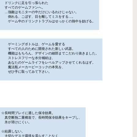
ドリンクに足を引っ張られた
すべてのゲームファンへ。
…強敵はモニターの中だけにいるわけじゃない。
倒れる、こぼす、目を離してミスをする…。
ゲーム中のドリンクトラブルはせっかくの熱中を妨げる。
ゲーミングボトルは、ゲームを愛する
すべての人のために開発された新しい武器。
機能はもちろん、デザインの細部までこだわり抜きました。
ストレスフリーな水分補給は、
あなたのゲームライフをレベルアップさせてくれるはず。
魔法瓶メーカーピーコックの本気を、
ぜひ手に取ってみて下さい。
☆長時間プレイに適した保冷効果。
真空断熱二重構造で、長時間保冷効果をキープし、
氷が溶けにくい。
☆結露しない。
大切なデスク環境を濡らすことなく