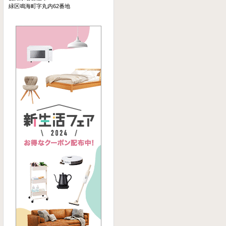
緑区鳴海町字丸内62番地