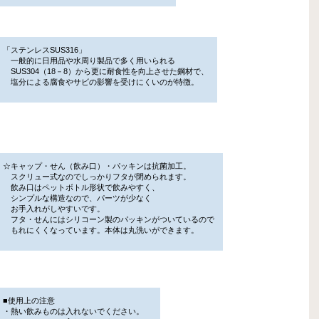
「ステンレスSUS316」
一般的に日用品や水周り製品で多く用いられる
SUS304（18－8）から更に耐食性を向上させた鋼材で、
塩分による腐食やサビの影響を受けにくいのが特徴。
☆キャップ・せん（飲み口）・パッキンは抗菌加工。
スクリュー式なのでしっかりフタが閉められます。
飲み口はペットボトル形状で飲みやすく、
シンプルな構造なので、パーツが少なく
お手入れがしやすいです。
フタ・せんにはシリコーン製のパッキンがついているので
もれにくくなっています。本体は丸洗いができます。
■使用上の注意
・熱い飲みものは入れないでください。