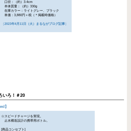
口径：（約）3.4cm
本体質量：（約）330g
在庫カラー：ライトグレー、ブラック
単価：3,880円＋税（＊掲載時価格）
［
2023年4月11日（火）まるながブログ記事
］
いろいろ！＃20
ml
】
☆スピードチャージを実現。
止水構造設計の携帯用ボトル。
[商品コンセプト]