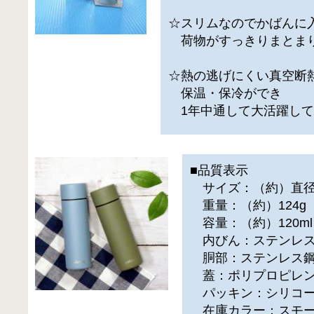
☆スリムなのでかばんに
荷物がすっきりまとま
☆熱の逃げにくい真空断
保温・保冷ができ
1年中通して大活躍して
■品質表示
サイズ：（約）直径4
重量：（約）124g
容量：（約）120ml
内びん：ステンレ
胴部：ステンレス鋼
蓋：ポリプロピレ
パッキン：シリコー
在庫カラー：スモー