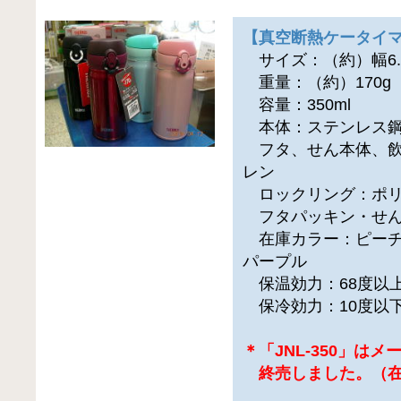
【真空断熱ケータイマグ
サイズ：（約）幅6.5×
重量：（約）170g
容量：350ml
本体：ステンレス
フタ、せん本体、飲
レン
ロックリング：ポリ
フタパッキン・せん
在庫カラー：ピーチ
パープル
保温効力：68度以上
保冷効力：10度以下
＊「JNL-350」は
終売しました。（在