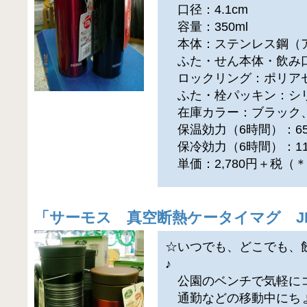
口径：4.1cm
容量：350ml
本体：ステンレス鋼（
ふた・せん本体・飲み口
ロックリング：ポリア
ふた・栓パッキン：シ
在庫カラー：ブラック
保温効力（6時間）：6
保冷効力（6時間）：1
単価：2,780円＋税（
「
サーモス 真空断熱ケータイマグ J
☆いつでも、どこでも、
♪
公園のベンチで気軽に
通勤などの移動中にち