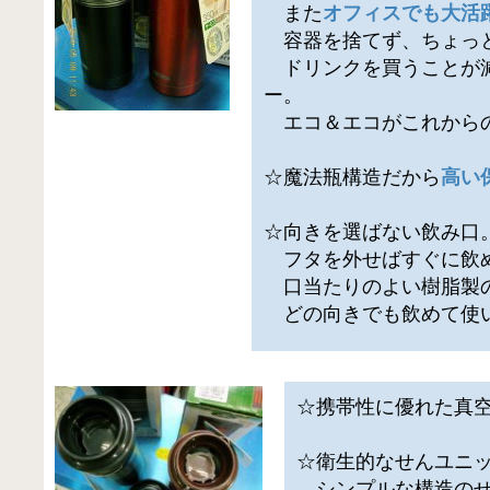
また
オフィスでも大活
容器を捨てず、ちょっ
ドリンクを買うことが
ー。
エコ＆エコがこれからの
☆魔法瓶構造だから
高い
☆向きを選ばない飲み口
フタを外せばすぐに飲
口当たりのよい樹脂製
どの向きでも飲めて使
☆携帯性に優れた真
☆衛生的なせんユニ
シンプルな構造のせ