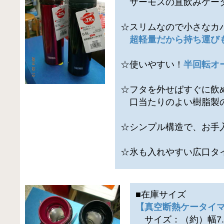
サーモスの直飲みケー
☆スリムなので小さなカ
超軽量だから持ち運び
☆使いやすい！
半回転オ
☆フタを外せばすぐに飲
口当たりのよい樹脂製
☆シンプル構造で、お手
☆氷も入れやすい広口タ
■在庫サイズ
【真空断熱ケータイマグ
サイズ：（約）幅7.0×