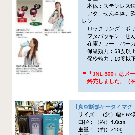
本体：ステンレス
フタ、せん本体、飲
レン
ロックリング：ポリ
フタパッキン・せん
在庫カラー：バーガ
保温効力：68度以上
保冷効力：10度以下
＊「JNL-500」は
終売しました。（在
【真空断熱ケータイマグ J
サイズ：（約）幅6.5×奥行
口径：（約）4.0cm
重量：（約）210g