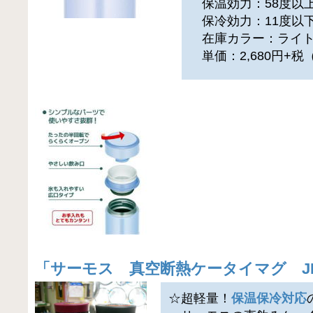
保温効力：58度以上
保冷効力：11度以下
在庫カラー：ライト
単価：2,680円+
「
サーモス 真空断熱ケータイマグ J
☆超軽量！
保温保冷対応