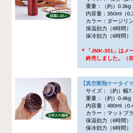
重量：（約）0.3kg
内容量：350ml（0.
カラー：ダージリ
保温効力（6時間）：
保冷効力（6時間）：
＊「JMK-351」は
終売しました。（在
【真空断熱ケータイマグ
サイズ：（約）幅7.5
重量：（約）0.4kg
内容量：480ml（0.
カラー：マットブラ
保温効力（6時間）：
保冷効力（6時間）：