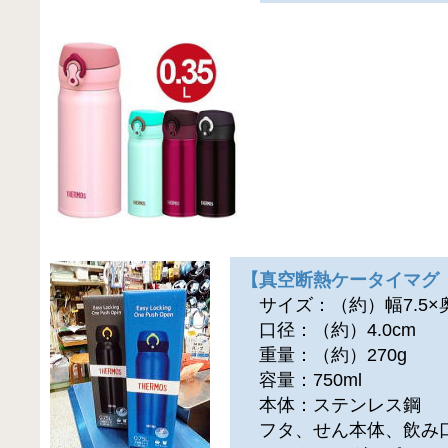
【真空断熱ケータイマグ J
サイズ：（約）幅7.5×奥行
口径：（約）4.0cm
重量：（約）270g
容量：750ml
本体：ステンレス鋼
フタ、せん本体、飲み口