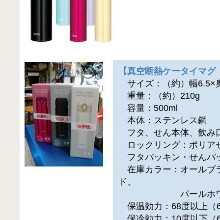
【真空断熱ケータイマグ J
サイズ：（約）幅6.5×奥行
重量：（約）210g
容量：500ml
本体：ステンレス鋼
フタ、せん本体、飲み口
ロックリング：ポリア
フタパッキン・せんパ
在庫カラー：オールブ
ド、
パールホワ
保温効力：68度以上（
保冷効力：10度以下（