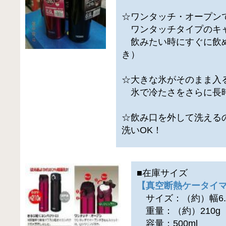
☆ワンタッチ・オープン
ワンタッチタイプのキ
飲みたい時にすぐに飲
き）
☆大きな氷がそのまま入
氷で冷たさをさらに長
☆飲み口を外して洗える
洗いOK！
■在庫サイズ
【真空断熱ケータイマグ
サイズ：（約）幅6.5×
重量：（約）210g
容量：500ml