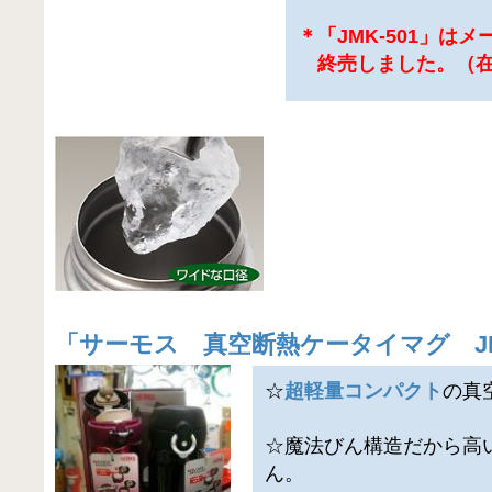
＊「JMK-501」は
終売しました。（在
「
サーモス 真空断熱ケータイマグ J
☆
超軽量コンパクト
の真
☆魔法びん構造だから高
ん。