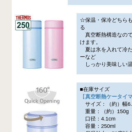
☆保温・保冷どちら
る
真空断熱構造なので
けます。
夏は氷を入れて冷た
ーなど
しっかり美味しい温
■在庫サイズ
【
真空断熱ケータイマグ
サイズ：（約）幅6.0×
重量：（約）150g
口径：4.1cm
容量：250ml