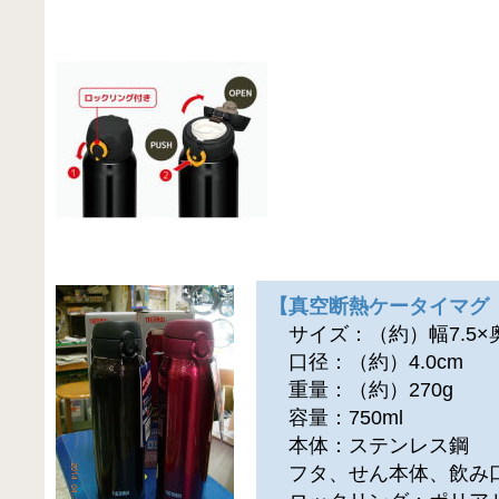
【真空断熱ケータイマグ J
サイズ：（約）幅7.5×奥行
口径：（約）4.0cm
重量：（約）270g
容量：750ml
本体：ステンレス鋼
フタ、せん本体、飲み口