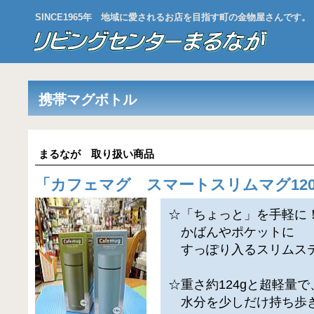
SINCE1965年 地域に愛されるお店を目指す町の金物屋さんです。
携帯マグボトル
まるなが 取り扱い商品
「
カフェマグ スマートスリムマグ12
☆「ちょっと」を手軽に
かばんやポケットに
すっぽり入るスリムステン
☆重さ約124gと超軽量で
水分を少しだけ持ち歩