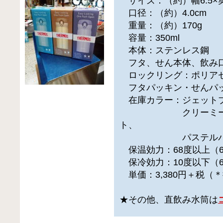
サイズ：（約）幅6.5×奥行
口径：（約）4.0cm
重量：（約）170g
容量：350ml
本体：ステンレス鋼
フタ、せん本体、飲み口
ロックリング：ポリア
フタパッキン・せんパ
在庫カラー：ジェットブ
クリーミーゴール
ト、
パステルパー
保温効力：68度以上（
保冷効力：10度以下（
単価：3,380円＋税（
★その他、直飲み水筒は