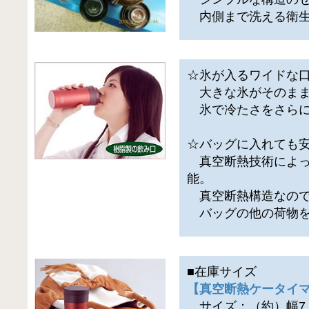
内側まで洗える衛生
☆氷が入るワイドな
大きな氷がそのまま
氷で冷たさをさらに
☆バッグに入れても
真空断熱技術によっ
能。
真空断熱構造なので
バッグの他の荷物を
■在庫サイズ
【真空断熱ケータイマグ
サイズ：（約）幅7.5