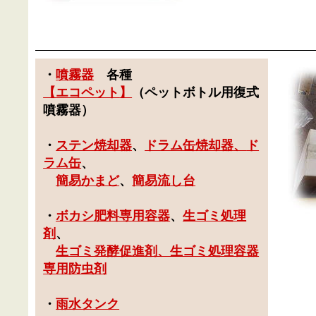
・
噴霧器
各種
【
エコペット
】
（
ペットボトル用復式
噴霧器
）
・
ステン焼却器
、
ドラム缶焼却器
、
ド
ラム缶
、
簡易かまど
、
簡易流し台
・
ボカシ肥料専用容器
、
生ゴミ処理
剤
、
生ゴミ発酵促進剤、生ゴミ処理容器
専用防虫剤
・
雨水タンク