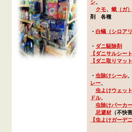
シ
、
クモ
、
蛾（ガ
剤 各種
・
白蟻（シロア
・
ダニ駆除剤
【
ダニサルシー
【ダニ取りマッ
・
虫除けシール
レー
、
虫よけウェッ
ドル
、
虫除けパーカ
忌避材
（不快
【
虫よけガーデ