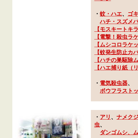
・
蚊・ハエ
、
ゴ
ハチ・スズメ
【モスキートキ
【電撃！殺虫ラ
【
ムシコロラケ
【
蚊発生防止カ
【
ハチの巣駆除
【
ハエ捕り紙（
・
電気殺虫器
、
ボウフラスト
・
アリ
、
ナメク
虫
、
ダンゴムシ、