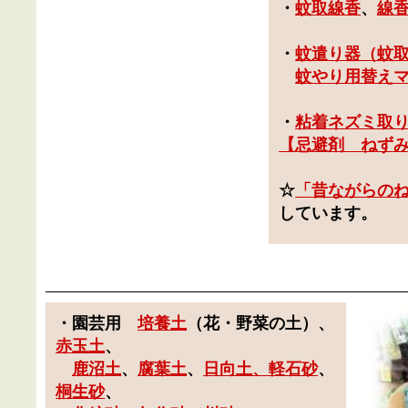
・
蚊取線香
、
線
・
蚊遣り器（蚊
蚊やり用替え
・
粘着ネズミ取
【忌避剤 ねず
☆
「
昔ながらの
しています。
・園芸用
培養土
（
花・野菜の土
）、
赤玉土
、
鹿沼土
、
腐葉土
、
日向土、軽石砂
、
桐生砂
、