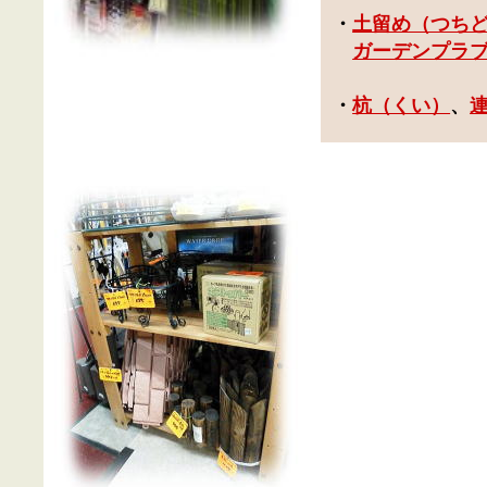
・
土留め（つち
ガーデンプラ
・
杭（くい）
、