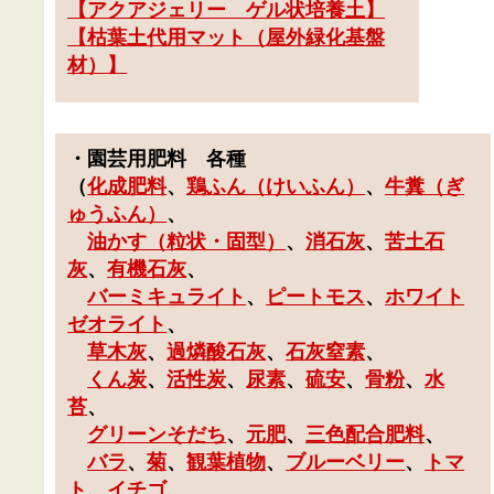
【
アクアジェリー ゲル状培養土
】
【
枯葉土代用マット（屋外緑化基盤
材）
】
・
園芸用肥料
各種
（
化成肥料
、
鶏ふん（けいふん）
、
牛糞（ぎ
ゅうふん）
、
油かす（粒状・固型）
、
消石灰
、
苦土石
灰
、
有機石灰
、
バーミキュライト
、
ピートモス
、
ホワイト
ゼオライト
、
草木灰
、
過燐酸石灰
、
石灰窒素
、
くん炭
、
活性炭
、
尿素
、
硫安
、
骨粉
、
水
苔
、
グリーンそだち
、
元肥
、
三色配合肥料
、
バラ
、
菊
、
観葉植物
、
ブルーベリー
、
トマ
ト
、
イチゴ
、