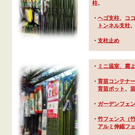
柱
、
・
ヘゴ支柱
、
コ
トンネル支柱
・
支柱止め
・
ミニ温室、霜
・
育苗コンテナ
育苗ポット
、
・
ガーデンフェ
・
竹フェンス（
アルミ伸縮フ