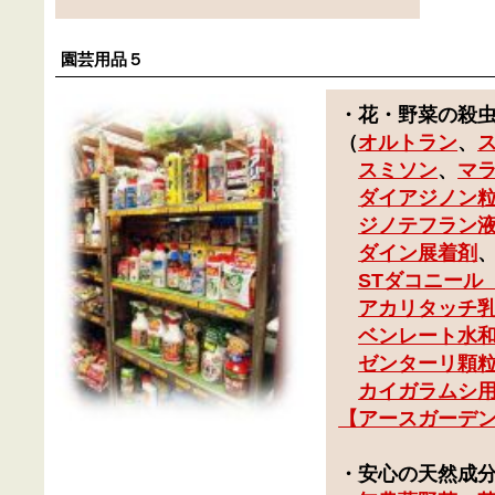
園芸用品５
・
花・野菜の殺
（
オルトラン
、
スミソン
、
マ
ダイアジノン
ジノテフラン
ダイン展着剤
STダコニール
アカリタッチ
ベンレート水
ゼンターリ顆
カイガラムシ
【アースガーデン
・安心の天然成