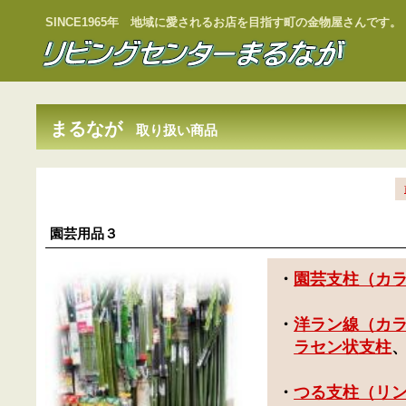
SINCE1965年 地域に愛されるお店を目指す町の金物屋さんです。
まるなが
取り扱い商品
園芸用品３
・
園芸支柱（カ
・
洋ラン線（カ
ラセン状支柱
・
つる支柱（リ