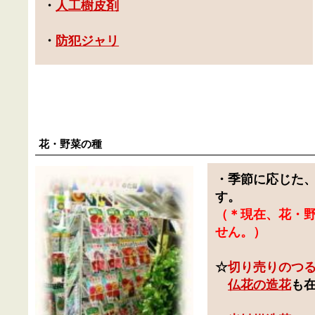
・
人工樹皮剤
・
防犯ジャリ
花・野菜の種
・季節に応じた
す。
（＊現在、花・
せん。）
☆
切り売りのつ
仏花の造花
も