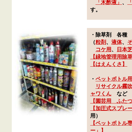
「
木酢液
」
、
す。
・
除草剤
各種
（
粒剤
、
液体
、
コケ用
、
日本
【
緑地管理用除
【
はえんくさ
】
・
ペットボトル
リサイクル霧
ャワ
くん
など
【園芸用 ふた
【加圧式スプレ
用）
【ペットボトル
ー」】