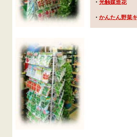
・
光触媒造花
・
かんたん野菜