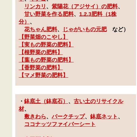
リンカリ
、
紫陽花（アジサイ）の肥料
、
甘い野菜を作る肥料
、
1.2.3肥料（1株
分）
、
花ちゃん肥料
、
じゃがいもの元肥
など）
【
野菜畑のこやし
】
【
実もの野菜の肥料
】
【
根野菜の肥料
】
【
葉もの野菜の肥料
】
【
香野菜の肥料
】
【
マメ野菜の肥料
】
・
鉢底土（鉢底石）
、
古い土のリサイクル
材
、
敷きわら
、
バークチップ
、
鉢底ネット
、
ココナッツファイバーシート