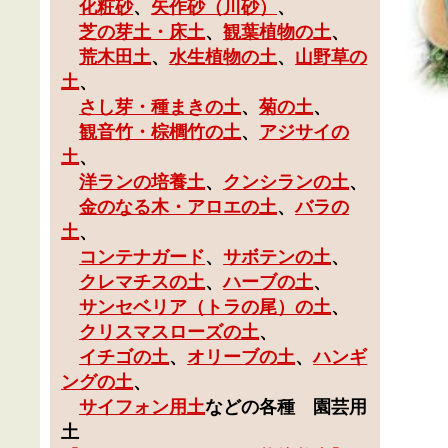
化粧砂
、
矢作砂（川砂）
、
芝の芽土・床土
、
観葉植物の土
、
荒木田土
、
水生植物の土
、
山野草の
土
、
さし芽・種まきの土
、
菊の土
、
観音竹・棕櫚竹の土
、
アジサイの
土
、
洋ランの培養土
、
クンシランの土
、
金のなる木・アロエの土
、
バラの
土
、
コンテナガード
、
サボテンの土
、
クレマチスの土
、
ハーブの土
、
サンセベリア（トラの尾）の土
、
クリスマスローズの土
、
イチゴの土
、
オリーブの土
、
ハンギ
ングの土
、
サイフォン用土
などの各種 園芸用
土