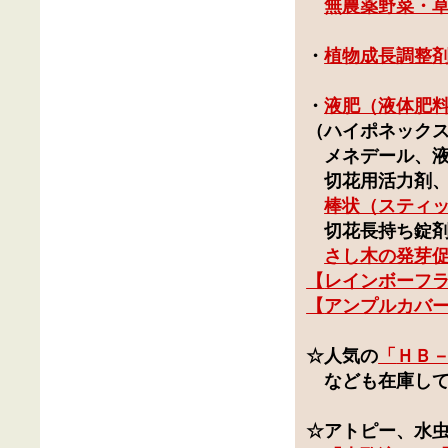
無農薬野菜・
・
植物成長調整
・
液肥（液体肥
（
ハイポネック
メネデール、液
切花用活力剤
棒状（スティ
切花長持ち錠
さし木の発芽
【
レインボーフ
【
アンプルカバ
☆人気の
「
ＨＢ－
なども在庫して
☆
アトピー
、
水