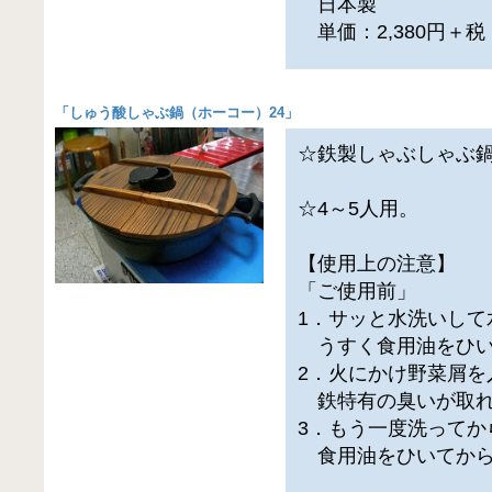
日本製
単価：2,380円＋
「
しゅう酸しゃぶ鍋（ホーコー）24
」
☆鉄製しゃぶしゃぶ
☆4～5人用。
【使用上の注意】
「ご使用前」
1．サッと水洗いして
うすく食用油をひい
2．火にかけ野菜屑を
鉄特有の臭いが取れ
3．もう一度洗ってか
食用油をひいてから