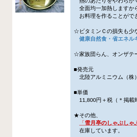
熱のあたりをやわらか
全面均一加熱しますか
お料理を作ることがで
☆ビタミンＣの損失も少
健康自然食・省エネル
☆家族団らん、オンザテ
■発売元
北陸アルミニウム（株
■単価
11,800円＋税（＊掲
★その他、
「
雪月亭のしゃぶしゃぶ
在庫しています。