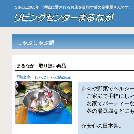
SINCE1965年 地域に愛されるお店を目指す町の金物屋さんです。
しゃぶしゃぶ鍋
まるなが 取り扱い商品
「
和楽亭 しゃぶしゃぶ鍋26cm
」
☆肉や野菜でヘルシ
ご家庭で手軽にしゃ
お家でパーティーな
冬の湯豆腐などにも
☆安心の日本製。