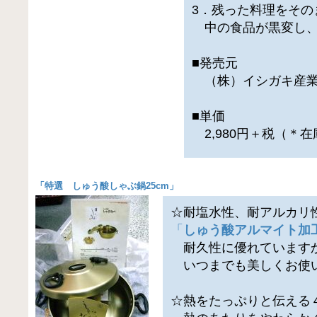
3．残った料理をその
中の食品が黒変し、
■発売元
（株）イシガキ産
■単価
2,980円＋税（＊
「
特選 しゅう酸しゃぶ鍋25cm
」
☆耐塩水性、耐アルカリ
「
しゅう酸アルマイト加
耐久性に優れています
いつまでも美しくお使
☆熱をたっぷりと伝える