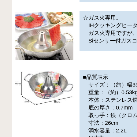
☆ガス火専用。
IHクッキングヒー
ガス火専用ですが、
Siセンサー付ガス
■品質表示
サイズ：（約）幅33.5
重量：（約）0.53k
本体：ステンレス鋼
底の厚さ：0.7mm
取っ手：鉄（クロム
寸法：26cm
満水容量：2.2L