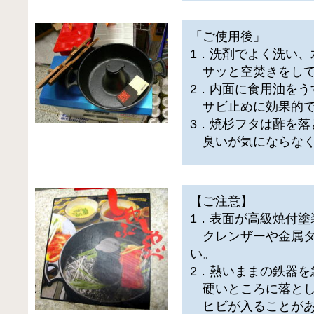
「ご使用後」
1．洗剤でよく洗い、
サッと空焚きをして
2．内面に食用油をう
サビ止めに効果的で
3．焼杉フタは酢を落
臭いが気にならなく
【ご注意】
1．表面が高級焼付塗
クレンザーや金属タ
い。
2．熱いままの鉄器を
硬いところに落とし
ヒビが入ることがあ