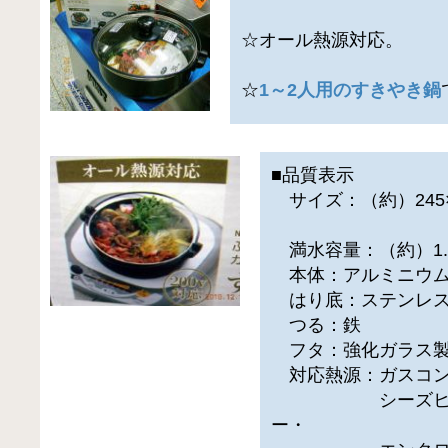
☆オール熱源対応。
☆
1～2人用のすきやき鍋
■品質表示
サイズ：（約）245×2
（つる
満水容量：（約）1.
本体：アルミニウム
はり底：ステンレ
つる：鉄
フタ：強化ガラス
対応熱源：ガスコンロ・I
シーズヒーター
ー・