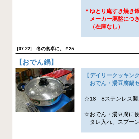
＊ゆとり庵すき焼き鍋
メーカー廃盤につき
（在庫なし）
[07-22] 冬の食卓に。＃25
【
おでん鍋
】
【
デイリークッキン
おでん・湯豆腐鍋セッ
☆18－8ステンレス製
☆おでん・湯豆腐に
タレ入れ、スプーン