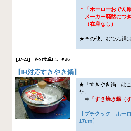
＊「ホーローおでん
メーカー廃盤につき
（在庫なし）
★その他、おでん鍋
[07-23] 冬の食卓に。＃26
【
IH対応すきやき鍋
】
★「すきやき鍋」は
た。
⇒
「
すき焼き鍋（
【
プチクック ホー
17cm
】