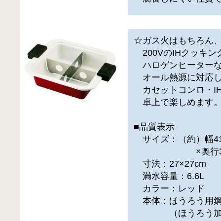
☆ガス火はもちろん
200VのIHクッキ
ハロゲンヒーター
オール熱源に対応し
カセットコンロ・I
卓上で楽しめます
■品質表示
サイズ：（約）幅41
×奥行325×
寸法：27×27cm
満水容量：6.6L
カラー：レッド
本体：ほうろう用
（ほうろう加工）