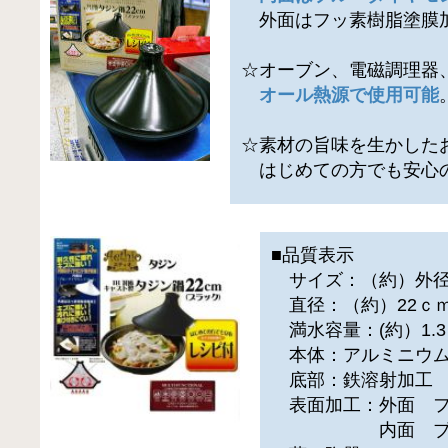
外面はフッ素樹脂塗膜
☆オーブン、電磁調理器
オール熱源で使用可能
☆素材の旨味を生かした
はじめての方でも安心
■品質表示
サイズ：（約）外径2
直径：（約）22ｃ
満水容量：(約）1.
本体：アルミニウム
底部：鉄溶射加工
表面加工：外面 フ
内面 ブルダ