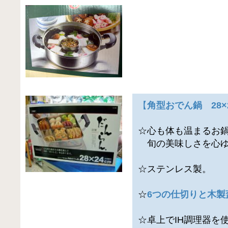
【
角型おでん鍋 28×
☆心も体も温まるお
旬の美味しさを心ゆ
☆ステンレス製。
☆
6つの仕切りと木製
☆卓上でIH調理器を