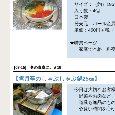
サイズ：（約）195×1
入り数：4個
日本製
発売元：パール金属
単価：450円＋税（
★特集ページ
「家庭で本格 料亭
[07-15] 冬の食卓に。＃18
【
雪月亭のしゃぶしゃぶ鍋25㎝
】
…今日は大切なお客
野菜やお肉など、
道具も逸品のもの
心良い時間を心ゆ