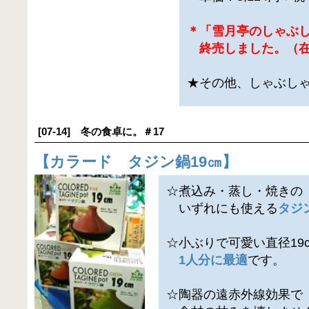
＊「雪月亭のしゃぶし
終売しました。（在
★その他、しゃぶし
[07-14] 冬の食卓に。＃17
【
カラード タジン鍋19㎝
】
☆煮込み・蒸し・焼きの
いずれにも使える
タジ
☆小ぶりで可愛い直径19
1人分に最適
です。
☆陶器の遠赤外線効果で