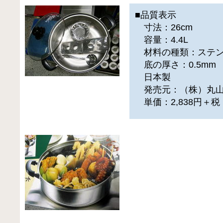
■品質表示
寸法：26cm
容量：4.4L
材料の種類：ステン
底の厚さ：0.5mm
日本製
発売元：（株）丸山
単価：2,838円＋