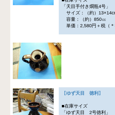
「天目手付き燗瓶4号」
サイズ：（約）13×14c
容量：（約）850㏄
単価：2,580円＋税（
【
ゆず天目 徳利
】
■在庫サイズ
「ゆず天目 2号徳利」