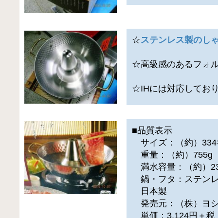
☆
ステンレス製のし
☆高級感のあるフォ
☆IHには対応してお
■品質表示
サイズ：（約）334×2
重量：（約）755g
満水容量：（約）230
鍋・フタ：ステン
日本製
発売元：（株）ヨシ
単価：3,124円＋