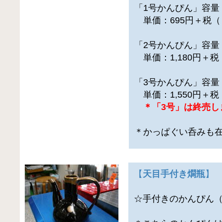
「1号かんぴん」容量
単価：695円＋税（
「2号かんぴん」容量
単価：1,180円＋
「3号かんぴん」容量
単価：1,550円＋
＊「3号」は終売し
＊かっぱぐい呑みも
【
天目手付き燗瓶
】
☆手付きのかんぴん