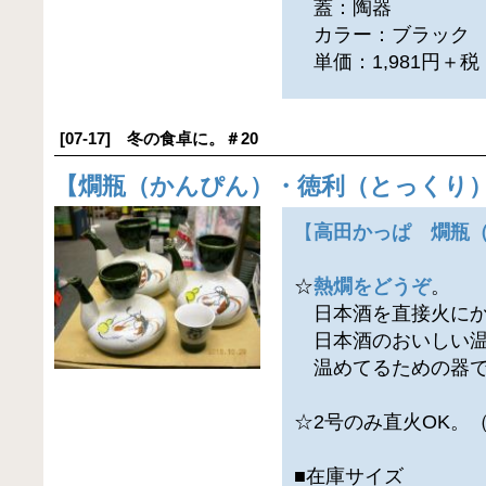
蓋：陶器
カラー：ブラック
単価：1,981円＋
[07-17] 冬の食卓に。＃20
【
燗瓶（かんぴん）・徳利（とっくり
【
高田かっぱ 燗瓶
☆
熱燗をどうぞ
。
日本酒を直接火にか
日本酒のおいしい温度
温めてるための器で
☆2号のみ直火OK。
■在庫サイズ