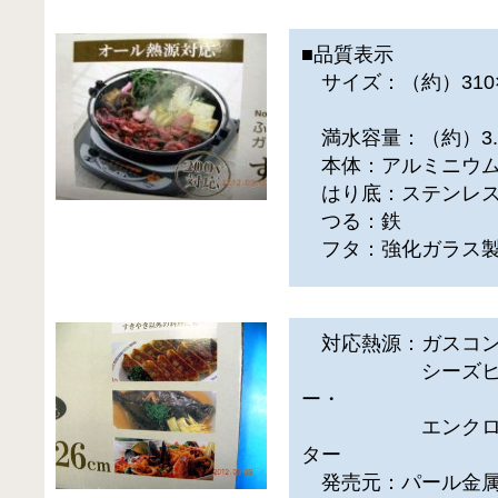
■品質表示
サイズ：（約）310×2
（つる
満水容量：（約）3.
本体：アルミニウム
はり底：ステンレ
つる：鉄
フタ：強化ガラス
対応熱源：ガスコンロ・I
シーズヒーター
ー・
エンクロヒータ
ター
発売元：パール金属