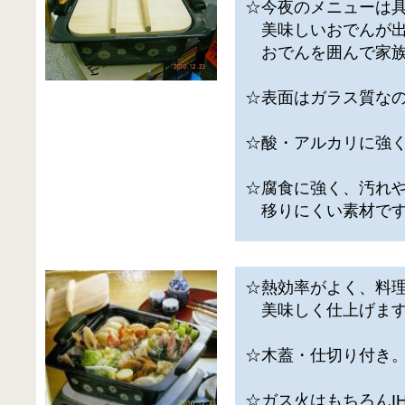
☆今夜のメニューは
美味しいおでんが出
おでんを囲んで家族
☆表面はガラス質な
☆酸・アルカリに強
☆腐食に強く、汚れ
移りにくい素材で
☆熱効率がよく、料
美味しく仕上げま
☆木蓋・仕切り付き
☆ガス火はもちろんI