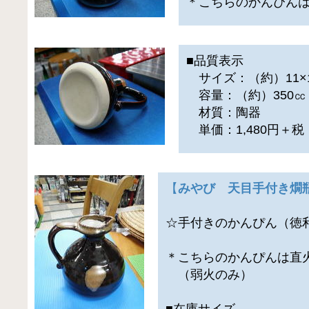
＊こちらのかんぴん
■品質表示
サイズ：（約）11×
容量：（約）350㏄
材質：陶器
単価：1,480円＋
【
みやび 天目手付き燗
☆手付きのかんぴん（徳
＊こちらのかんぴんは直
（弱火のみ）
■在庫サイズ