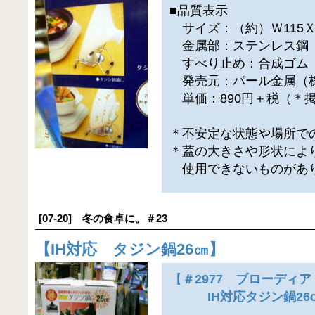
■品質表示
サイズ：（約）Ｗ115ＸＤ
金属部：ステンレス鋼
すべり止め：合成ゴム
発売元：パール金属（
単価：890円＋税（＊
＊不安定な状態や場所で
＊蓋の大きさや形状によ
使用できないものがあ
[07-20] 冬の食卓に。＃23
【
IH対応 タジン鍋26㎝
】
【
＃2977 ブローディア
IH対応タジン鍋26