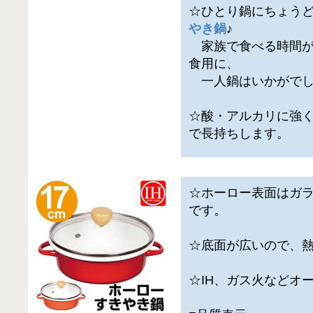
☆ひとり鍋にちょう
やき鍋
♪
家族で食べる時間が
食用に、
一人鍋はいかがでし
☆酸・アルカリに強
で長持ちします。
☆ホーロー表面はガ
です。
☆底面が広いので、
☆IH、ガス火などオ