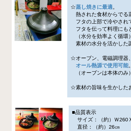
☆
蒸し焼きに最適
。
熱された食材からでる
フタの上部で冷やされ
フタを伝って料理にも
（水分を効率よく循環
素材の水分を活かした
☆オーブン、電磁調理器
オール熱源で使用可能
（オーブンは本体のみ
☆素材の旨味を生かした
■品質表示
サイズ：（約）Ｗ260Ｘ
直径：（約）26㎝