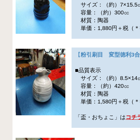
サイズ：（約）7×15.5
容量：（約）300㏄
材質：陶器
単価：1,880円＋税（
【
粉引刷目 変型徳利3
■品質表示
サイズ：（約）8.5×14
容量：（約）420㏄
材質：陶器
単価：1,580円＋税（
「盃・おちょこ」は
コチ