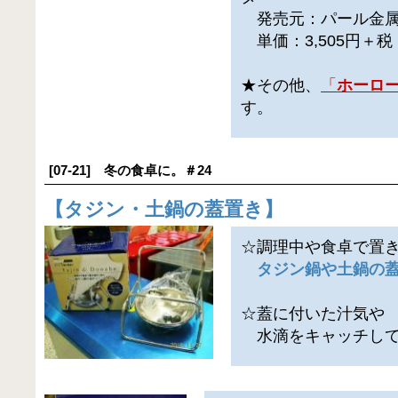
発売元：パール金属
単価：3,505円＋
★その他、
「
ホーロ
す。
[07-21] 冬の食卓に。＃24
【
タジン・土鍋の蓋置き
】
☆調理中や食卓で置
タジン鍋や土鍋の
☆蓋に付いた汁気や
水滴をキャッチして