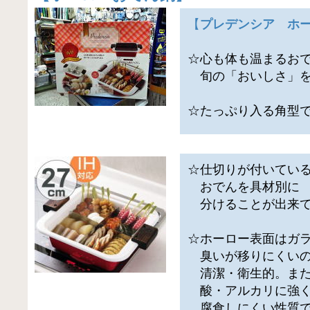
【
プレデンシア ホ
☆心も体も温まるお
旬の「おいしさ」を
☆たっぷり入る角型
☆仕切りが付いてい
おでんを具材別に
分けることが出来て
☆ホーロー表面はガ
臭いが移りにくいの
清潔・衛生的。また
酸・アルカリに強
腐食しにくい性質で