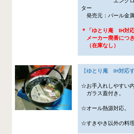
エンクロヒータ
ター
発売元：パール金属
＊「ゆとり庵 IH対応
メーカー廃番につき
（在庫なし）
【
ゆとり庵 IH対応す
☆お手入れしやすい
ガラス蓋付き。
☆オール熱源対応。
☆すきやき以外の料