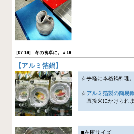
[07-16] 冬の食卓に。＃19
【
アルミ箔鍋
】
☆手軽に本格鍋料理
☆
アルミ箔製の簡易
直接火にかけられま
■在庫サイズ