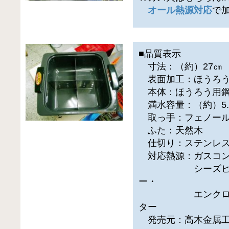
オール熱源対応
で
■品質表示
寸法：（約）27㎝
表面加工：ほうろ
本体：ほうろう用鋼板
満水容量：（約）5.
取っ手：フェノール
ふた：天然木
仕切り：ステンレ
対応熱源：ガスコンロ・I
シーズヒーター
ー・
エンクロヒータ
ター
発売元：高木金属工