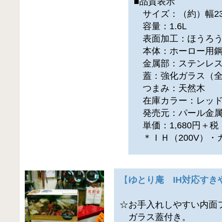
■品質表示
サイズ：（約）幅23×
容量：1.6L
表面加工：ほうろ
本体：ホーロー用
金属部：ステンレ
蓋：強化ガラス（全
つまみ：天然木
在庫カラー：レッド
発売元：パール金属
単価：1,680円＋
＊ＩＨ（200V）・
【
ゆとり庵 IH対応すきや
☆お手入れしやすい内面
ガラス蓋付き。