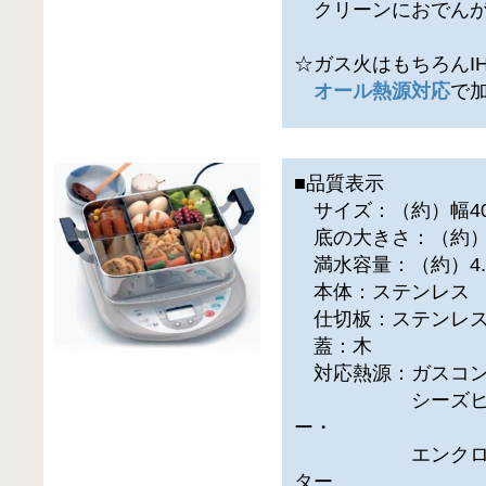
クリーンにおでんが
☆ガス火はもちろんI
オール熱源対応
で
■品質表示
サイズ：（約）幅40×
底の大きさ：（約）2
満水容量：（約）4.
本体：ステンレス
仕切板：ステンレ
蓋：木
対応熱源：ガスコンロ・I
シーズヒーター
ー・
エンクロヒータ
ター