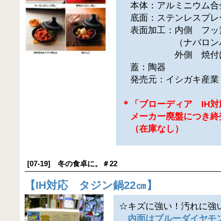
本体：アルミニウム合金
底面：ステンレスプレー
表面加工：内側 フッ
（ナバロンハー
外側 焼付け
蓋：陶器
発売元：イシガキ産業
＊「ブローディア IH対
メーカー廃盤につき終
（在庫なし）
[07-19] 冬の食卓に。＃22
【
IH対応 タジン鍋22㎝
】
☆キズに強い！汚れに強
内面はブルーダイヤモ