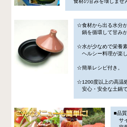
食材の甘みを壊しませ
☆食材から出る水分
鍋を循環して甘みが
☆水が少なめで栄養
ヘルシー料理が楽し
☆簡単レシピ付き。
☆1200度以上の高
安心・安全な土鍋で
■品
サイ