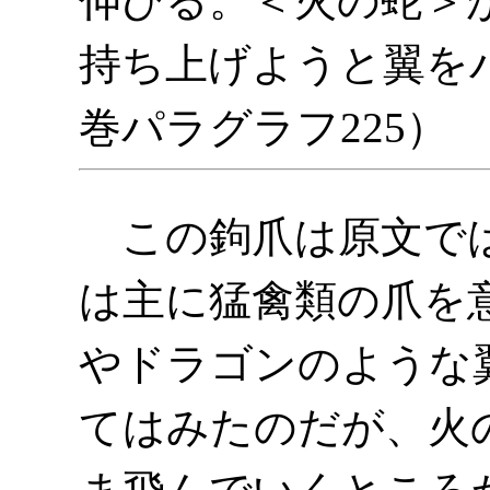
伸びる。＜火の蛇＞
持ち上げようと翼を
巻パラグラフ225）
この鉤爪は原文では 
は主に猛禽類の爪を
やドラゴンのような
てはみたのだが、火