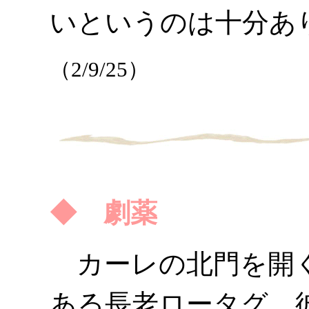
いというのは十分あ
（2/9/25）
◆ 劇薬
カーレの北門を開く
ある長老ロータグ。