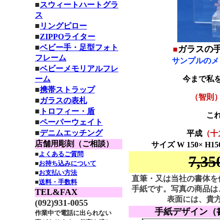
■
スウィートハートグラ
ス
■
リングピロー
■
ZIPPOライター
■
ベビー手・足型フォト
ガラスの
■
フレーム
サンプルのメ
■
ベビーメモリアルフレ
ーム
今まで私
■
携帯ストラップ
（智則
■
ガラスの表札
■
トロフィー・盾
こ
■
ペーパーウェイト
■
デニムエッチング
平成
（十
店舗用彫刻（ご相談）
サイズ W 150× 
■
よくあるご質問
7,3
■
お持ち込みについて
■
お支払い方法
直筆・又は当社の書体を
■
送料・手数料
手紙です。写真の商品は
TEL&FAX
表面には、貴方
(092)931-0055
手紙デザイン（
作業中で電話に出られない