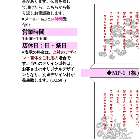
事があります。伝言を残し
て頂けたら、こちらから折
り返しお電話致します。
■
メール・faxは
24時間
受
付中
営業時間
10:00~19:00
店休日：日・祭日
■
表示の料金は、
当社のデザイ
ン・書体をご利用
の場合で
す。当社のデザイン以外は、
お客さまのオリジナルデザイ
◆
MP-1（梅
ンとなり、別途デザイン料が
発生致します。(\3,150~)