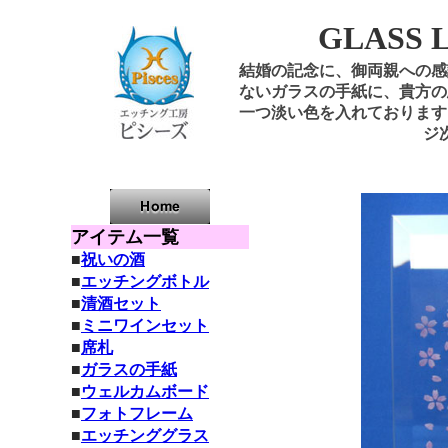
GLASS 
結婚の記念に、御両親への感
ないガラスの手紙に、貴方の
一つ淡い色を入れております
ジ
アイテム一覧
■
祝いの酒
■
エッチングボトル
■
清酒セット
■
ミニワインセット
■
席札
■
ガラスの手紙
■
ウェルカムボード
■
フォトフレーム
■
エッ
チンググラス