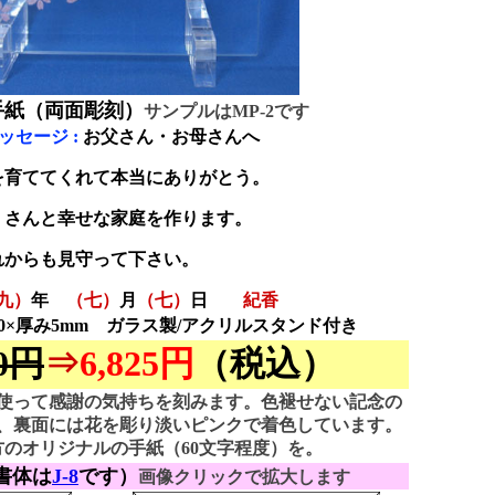
手紙（両面彫刻）
サンプルはMP-2です
ッセージ :
お父さん・お母さんへ
を育ててくれて本当にありがとう。
）
さんと幸せな家庭を作ります。
れからも見守って下さい。
九）
年
（七）
月
（七）
日
紀香
H150×厚み5mm ガラス製/アクリルスタンド付き
50円
⇒
6,825円
（税込）
使って感謝の気持ちを刻みます。色褪せない記念の
、裏面には花を彫り淡いピンクで着色しています。
のオリジナルの手紙（60文字程度）を。
書体は
J-8
です）
画像クリックで拡大します