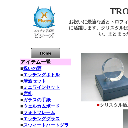
TR
お祝いに最適な盾とトロフ
に活躍します。クリスタル
い。まとまっ
アイテム一覧
■
祝いの酒
■
エッチングボトル
■
清酒セット
■
ミニワインセット
■
席札
■
ガラスの手紙
■
クリスタル盾
■
ウェルカムボード
■
フォトフレーム
■
エッ
チンググラス
■
スウィートハートグラ