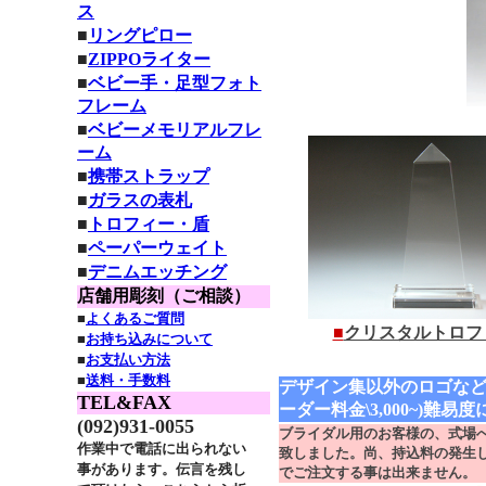
ス
■
リングピロー
■
ZIPPOライター
■
ベビー手・足型フォト
フレーム
■
ベビーメモリアルフレ
ーム
■
携帯ストラップ
■
ガラスの表札
■
トロフィー・盾
■
ペーパーウェイト
■
デニムエッチング
店舗用彫刻（ご相談）
■
よくあるご質問
■
クリスタルトロフ
■
お持ち込みについて
■
お支払い方法
■
送料・手数料
デザイン集以外のロゴな
TEL&FAX
ーダー料金\3,000~)難易
(092)931-0055
ブライダル用のお客様の、式場
作業中で電話に出られない
致しました。尚、持込料の発生
事があります。伝言を残し
でご注文する事は出来ません。