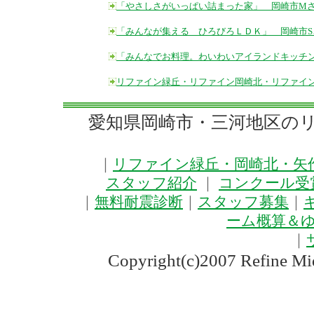
「やさしさがいっぱい詰まった家」 岡崎市M
「みんなが集える ひろびろＬＤＫ」 岡崎市S
「みんなでお料理。わいわいアイランドキッチン
リファイン緑丘・リファイン岡崎北・リファイン矢
愛知県岡崎市・三河地区の
｜
リファイン緑丘・岡崎北・矢作
スタッフ紹介
｜
コンクール受
｜
無料耐震診断
｜
スタッフ募集
｜
ーム概算＆
｜
Copyright(c)2007 Refine Mi